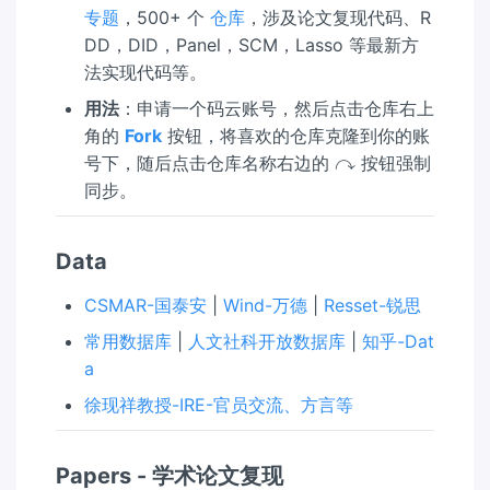
专题
，500+ 个
仓库
，涉及论文复现代码、R
DD，DID，Panel，SCM，Lasso 等最新方
法实现代码等。
用法
：申请一个码云账号，然后点击仓库右上
角的
Fork
按钮，将喜欢的仓库克隆到你的账
↷
\c
号下，随后点击仓库名称右边的
按钮强制
ur
同步。
ve
ar
Data
ro
w
CSMAR-国泰安
|
Wind-万德
|
Resset-锐思
ri
g
常用数据库
|
人文社科开放数据库
|
知乎-Dat
ht
a
徐现祥教授-IRE-官员交流、方言等
Papers - 学术论文复现