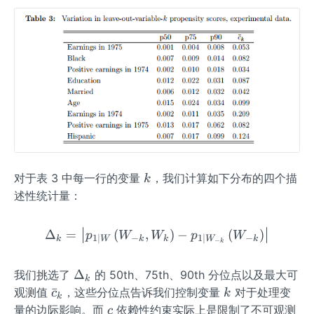
k
对于表 3 中每一行的变量
，我们计算如下分布的四个描
k
述性统计量：
Δ
=
(
,
\Delta_{k}=\left|p_{1 \m
)
−
(
)
p
W
W
p
W
−
−
1
∣
1
∣
k
k
k
k
W
W
−
k
\D
Δ
我们挑选了
的 50th、75th、90th 分位点以及最大可
k
elt
\b
k
ˉ
观测值
，这些分位点告诉我们控制变量
对于处理变
c
k
k
a_
ar
c
量的边际影响。而
依赖性约束实际上是限制了不可观测
c