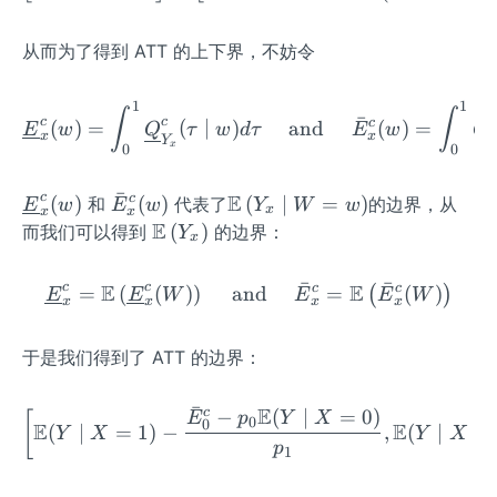
\mi
\rig
w}}
d
ht]
\mi
从而为了得到 ATT 的上下界，不妨令
w}},
n \
1\ri
{\t
ght
1
1
\underline{E}_{x}^{c}(w
∫
∫
au,
ˉ
ˉ
c
c
c
c
(
)
=
(
∣
)
and
(
)
=
\}
E
w
Q
τ
w
d
τ
E
w
Q
x
x
Y
1-\t
x
0
0
au
\},
ˉ
E
c
\un
\ba
\m
c
(
)
(
)
(
∣
=
)
和
代表了
的边界，从
E
w
E
w
Y
W
w
x
x
x
\fra
derl
r
ath
E
\m
(
)
而我们可以得到
的边界：
Y
x
c
ine
{E}
bb
ath
{\t
{E}
_
{E}
bb
ˉ
ˉ
E
E
c
c
c
c
=
(
(
)
)
and
\underline{E}_{x}^{c}=\
=
(
)
(
)
E
E
W
E
E
W
au-
_
{x}
\lef
x
x
x
x
{E}
1}
{x}
^
t(Y
\lef
{p_
^
{c}
_
于是我们得到了 ATT 的边界：
t(Y
{x
{c}
(w)
{x}
_
\mi
(w)
\mi
{x}
ˉ
E
c
−
(
∣
=
0
)
\left[\mathbb{E}(Y \mid
[
E
p
Y
X
0
d
0
E
E
(
∣
=
1
)
−
d
,
(
∣
=
\rig
Y
X
Y
X
p
w}}
1
W
ht)
+1,
=w