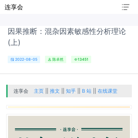
连享会
因果推断：混杂因素敏感性分析理论
(上)
2022-08-05
陈卓然
13451
连享会
主页
||
推文
||
知乎
||
B 站
||
在线课堂