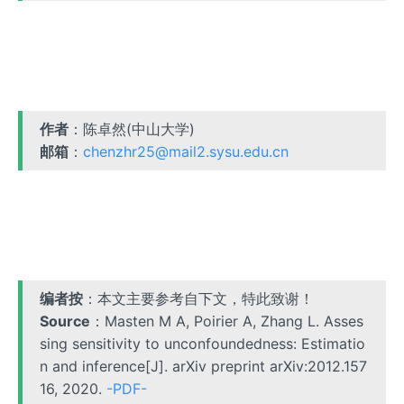
作者
：陈卓然(中山大学)
邮箱
：
chenzhr25@mail2.sysu.edu.cn
编者按
：本文主要参考自下文，特此致谢！
Source
：Masten M A, Poirier A, Zhang L. Asses
sing sensitivity to unconfoundedness: Estimatio
n and inference[J]. arXiv preprint arXiv:2012.157
16, 2020.
-PDF-