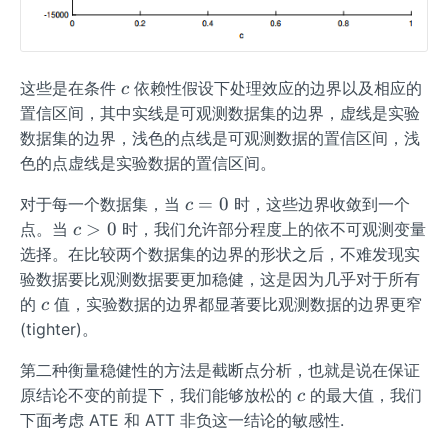
c
这些是在条件
依赖性假设下处理效应的边界以及相应的
c
置信区间，其中实线是可观测数据集的边界，虚线是实验
数据集的边界，浅色的点线是可观测数据的置信区间，浅
色的点虚线是实验数据的置信区间。
c
=
0
对于每一个数据集，当
时，这些边界收敛到一个
c
=
c
>
0
点。当
时，我们允许部分程度上的依不可观测变量
c
0
>
选择。在比较两个数据集的边界的形状之后，不难发现实
0
验数据要比观测数据要更加稳健，这是因为几乎对于所有
c
的
值，实验数据的边界都显著要比观测数据的边界更窄
c
(tighter)。
第二种衡量稳健性的方法是截断点分析，也就是说在保证
c
原结论不变的前提下，我们能够放松的
的最大值，我们
c
下面考虑 ATE 和 ATT 非负这一结论的敏感性.