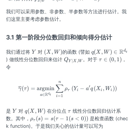
W_
∣
x
w
\m
\rig
id
{x
{i}
id
ht|
W}
我们可以采用参数、非参数、半参数等方法进行估计。我
\mi
\ri
X,
d
们这里主要考虑参数估计。
gh
W}
w}
t)\r
(\t
=
igh
au
3.1 第一阶段分位数回归和倾向得分估计
\m
t\}
\m
ath
_{i
id
R
Y
(X,
q(X,
d
(
,
)
(
,
)
∈
我们通过将
对
的函数 (譬如
Y
X
W
q
X
W
q
bb
=
x,
W)
W)
Q_
\t
∈
(
0
,
1
)
) 做线性分位数回归来估计
。对于
，
Q
τ
{P}
∣
,
Y
X
W
1}^
w)
\in
{Y
au
令
(X
{n}
\ma
\m
\i
=x
thbb
id
n
\mi
n
\widehat{\gamma}(\tau)=
∑
{R}
X,
(0,
′
(
)
=
argmin
(
−
(
,
)
)
d
γ
τ
ρ
Y
a
q
X
W
τ
i
i
i
^{d
W}
1)
R
W
d
∈
q
a
=
1
i
_
=
{q}}
w)
Y
q
\t
(
,
)
是
对
在分位点
线性分位数回归估计系
Y
q
X
W
τ
(X,
a
\rh
(
)
=
(
−
1
(
<
0
))
数。其中，
是检查函数 (chec
ρ
s
s
τ
s
τ
W)
u
o_
k function)。于是我们关心的估计量可以写为
{\t