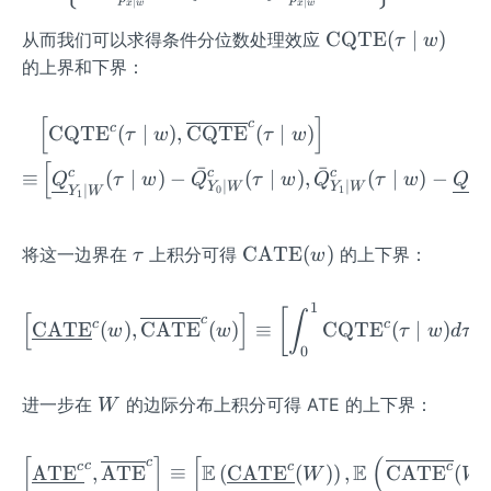
u
ine
∣
∣
x
w
x
w
u+
\mi
{t}
\o
CQTE
(
∣
)
\fra
从而我们可以求得条件分位数处理效应
τ
w
d
(\ta
per
c{c}
的上界和下界：
w),
u,
at
{p_
\ba
x,
or
{x
[
]
r
c
\begin{aligned} & {\lef
w)
c
CQTE
(
∣
)
,
CQTE
(
∣
)
τ
w
τ
w
na
\mi
{Q}
=
me
d
[
ˉ
ˉ
c
c
c
c
_{Y
≡
(
∣
)
−
(
∣
)
,
(
∣
)
−
Q
τ
w
Q
τ
w
Q
τ
w
Q
\m
{C
∣
∣
w}}
Y
W
Y
W
∣
∣
0
1
Y
W
Y
1
0
_
ax
Q
\mi
{x}
\lef
T
n \
\t
\o
\mi
CATE
(
)
将这一边界在
上积分可得
的上下界：
τ
w
t\
E}
{\ta
a
per
d
{\t
(\t
u, 1-
u
ato
W}
au-
1
\left[\underline{\mathrm
au
\tau
[
∫
[
]
c
c
c
rna
^
CATE
(
)
,
CATE
(
)
≡
CQTE
(
∣
)
,
w
w
τ
w
d
τ
\fra
\m
\},
me
0
{c}
c
id
\fra
{C
(\ta
{c}
w)
c{\t
W
AT
u
进一步在
的边际分布上积分可得 ATE 的上下界：
W
{p_
au}
E}
\mi
{x
{p_
(w)
d
\mi
[
]
[
(
\left[{\underline{\mathr
c
{x
c
E
E
c
c
c
ATE
,
ATE
≡
(
CATE
(
)
)
,
CATE
(
W
W
w)
d