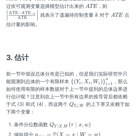
_
ht)
{-
E
T
\rig
A
\left
过依可观测变量选择模型估计出来的
，则
A
TE
{-
k}
E
ht)
T
|\fra
k
A
ATE
−
ATE
就表示了遗漏掉控制变量
对于
点
−
k
A
TE
k
k}
ATE
E
c
T
估计量的影响。
{\m
E
athr
m{A
TE}
{-
3. 估计
\ma
thr
前一节中假设总体分布是已知的，但是我们实际研究中只
m{A
n
\lef
{
(
,
,
)
}
能观测到总体的一个有限样本
，那么
Y
X
W
TE}
i
i
i
=
1
i
t\
如何使用有限的样本数据对于上一节中提到的总体边界进
_{-
{\l
k}}}
行估计呢？注意到在上一节中所有边界的推导背后都依赖
eft
{\m
Q_
于式 (3) 和式 (4)，而这两个
的上下界又依赖于如
Q
∣
Y
W
x
(Y_
athr
{Y
下两个变量：
{i},
m{A
_
X_
Q_
T
(
∣
,
)
{x}
条件分位数函数
Q
τ
x
w
∣
,
Y
X
W
{i},
{Y
E}}
\m
P
p_
=
(
=
∣
=
)
倾向得分
p
X
x
W
w