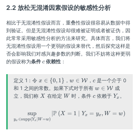
=
me
am
ath
2.2 放松无混淆因素假设的敏感性分析
\m
{C
e{C
bb
ath
QT
AT
{E}
bb
相比于无混淆性假设而言，重叠性假设很容易从数据中得
E}
E}
\lef
{E}
(\t
到验证。但是无混淆性假设却很难被证明或者被证伪，因
(w)
t(Y
\lef
au
=
此常常采用敏感性分析的方法来研究。具体而言，我们将
_
t(Y
\m
\m
无混淆性假设用一个更弱的假设来替代，然后探究这样是
{1}
_
id
ath
否会影响我们对感兴趣参数的判断。我们不妨将这种更弱
-Y_
{1}
w)
bb
c
的假设称为
条件
依赖性
：
c
{0}
-Y_
=Q
{E}
\rig
{0}
_
\lef
ht)
\mi
{Y
x
w \i
c
∈
{
0
,
1
}
∈
定义 1：令
，
t(Y
，
是一个介于 0
W
x
w
c
d X
_
\i
n
_
w \i
∈
和 1 之间的常数。如果下式对于所有
成
W
w
=1
{1}
n\
\ma
{1}
n
X
W
c
Y
立，我们称
在给定
时，条件
依赖于
。
X
W
c
Y
x
\rig
\m
{0,
thca
-Y_
\ma
_
ht)
id
1
l
{0}
thca
x
P
P
sup
∣
(
=
\sup _{y_{x} \in \opera
1
∣
=
,
=
)
−
(
X
Y
y
W
w
W}
\}
{W}
x
x
\mi
l
∈
supp
(
∣
=
)
y
Y
W
w
x
x
(\t
d
{W}
au
W
\m
=w