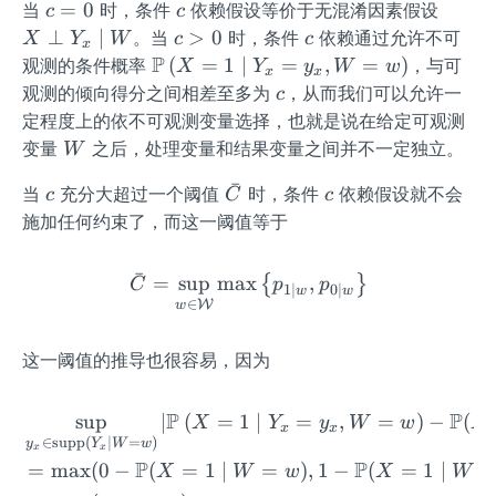
c
c
X
=
0
当
时，条件
依赖假设等价于无混淆因素假设
c
c
id
\rig
=
\pe
c
c
⊥
∣
>
0
。当
时，条件
依赖通过允许不可
X
Y
W
c
c
w)-
ht)
x
0
rp
>
P
\m
(
=
1
∣
=
,
=
)
观测的条件概率
，与可
X
Y
y
W
w
Q_
x
x
Y_
0
ath
c
观测的倾向得分之间相差至多为
，从而我们可以允许一
{Y
c
{x}
bb
_
定程度上的依不可观测变量选择，也就是说在给定可观测
\m
{P}
{0}
W
变量
之后，处理变量和结果变量之间并不一定独立。
W
id
\lef
\m
W
ˉ
t(X
c
\ba
c
当
充分大超过一个阈值
时，条件
依赖假设就不会
id
c
C
c
=1
r
W}
施加任何约束了，而这一阈值等于
\mi
{C}
(\t
d Y
au
ˉ
=
sup
max
\bar{C}=\sup _{w \in \m
,
{
}
C
p
p
1
∣
0
∣
_
w
w
\m
∈
W
w
{x}
id
=y_
w)
这一阈值的推导也很容易，因为
{x},
W=
P
P
w\r
sup
∣
(
=
1
∣
=
,
=
)
−
(
\begin{aligned} & \sup 
X
Y
y
W
w
X
x
x
∈
supp
(
∣
=
)
igh
y
Y
W
w
x
x
P
P
=
max
(
0
−
(
=
1
∣
=
)
,
1
−
(
=
1
∣
t)
X
W
w
X
W