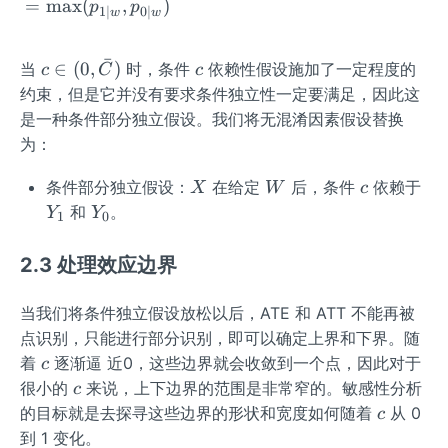
=
max
(
,
)
p
p
1
∣
0
∣
w
w
ˉ
c \in
c
∈
(
0
,
)
当
时，条件
依赖性假设施加了一定程度的
c
C
c
(0,
约束，但是它并没有要求条件独立性一定要满足，因此这
\bar
是一种条件部分独立假设。我们将无混淆因素假设替换
{C})
为：
X
W
c
Y
条件部分独立假设：
在给定
后，条件
依赖于
X
W
c
_
Y
和
。
Y
Y
1
0
1
_
0
2.3 处理效应边界
当我们将条件独立假设放松以后，ATE 和 ATT 不能再被
点识别，只能进行部分识别，即可以确定上界和下界。随
c
着
逐渐逼 近0，这些边界就会收敛到一个点，因此对于
c
c
很小的
来说，上下边界的范围是非常窄的。敏感性分析
c
c
的目标就是去探寻这些边界的形状和宽度如何随着
从 0
c
到 1 变化。