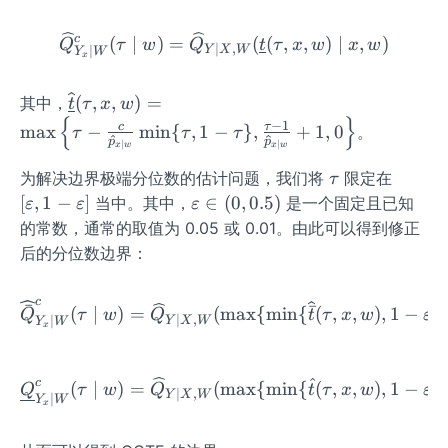
e}
{\b
\wi
ar
c
\widehat{Q}_{Y_{x} \mid
(
∣
)
=
(
(
,
,
)
∣
,
)
Q
τ
w
Q
t
τ
x
w
x
w
∣
,
∣
Y
X
W
deh
Y
W
x
{t}}
at
(\ta
{\b
\wi
(
,
,
)
=
其中，
t
τ
x
w
u, x,
{
}
et
deh
−
1
c
τ
max
−
min
{
,
1
−
}
,
+
1
,
0
。
w)=
τ
τ
τ
p
p
a}
at
∣
∣
x
w
x
w
\mi
\ri
{\u
\t
[\v
为解决边界极端分位数的估计问题，我们将
限定在
n \le
τ
gh
nder
a
are
\v
ft\
[
,
1
−
]
∈
(
0
,
0.5
)
当中。其中，
是一个固定且已知
ε
ε
ε
t)
line
u
psi
ar
{\ta
的常数，通常的取值为 0.05 或 0.01。由此可以得到修正
{t}}
lo
ep
u+
后的分位数边界：
(\ta
n,
sil
\fra
u, x,
1-
on
c{c}
c
w)=
\widehat{\bar{Q}}_{Y_{x}
ˉ
ˉ
(
∣
)
=
(
max
{
min
{
(
,
,
)
,
1
−
}
,
\v
Q
τ
w
Q
\i
t
τ
x
w
ε
{\wi
∣
,
∣
Y
X
W
Y
W
x
\ma
are
n
deh
x \l
psi
(0,
at
eft\
lo
^
0.
{p}
c
\underline{Q}_{Y_{x} \mi
(
∣
)
=
(
max
{
min
{
(
,
,
)
,
1
−
}
,
Q
τ
w
Q
t
τ
x
w
ε
∣
,
Y
X
W
{\ta
∣
Y
W
n]
x
5)
_{x
u-\f
\mi
rac