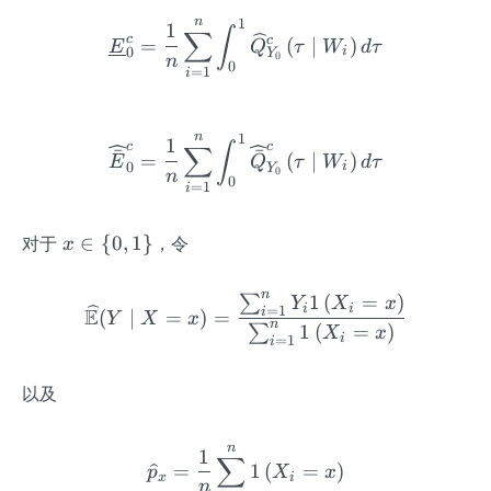
{\w
ght
n
1
\underline{E}_{0}^{c}=\
1
∫
∑
ideh
c
c
=
(
∣
)
\}
E
Q
τ
W
d
τ
0
i
Y
0
at
n
0
=
1
i
{p}
_{x
\mi
n
1
\widehat{\bar{E}}_{0}^{
1
∫
∑
c
c
ˉ
ˉ
=
(
∣
)
d
E
Q
τ
W
d
τ
0
i
Y
0
n
0
w}}
=
1
i
+1,
0\ri
x
∈
{
0
,
1
}
对于
，令
x
ght
\i
\}
n\
n
1
(
=
)
∑
\widehat{\mathbb{E}}(Y 
Y
X
x
i
i
=
1
E
i
{0,
(
∣
=
)
=
Y
X
x
n
1
(
=
)
∑
X
x
1
i
=
1
i
\}
以及
n
\widehat{p}_{x}=\frac{1
1
∑
=
1
(
=
)
p
X
x
x
i
n