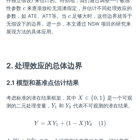
件独立假设) 来估计的。特别地，我们通过调整一个敏感
c
性参数
来逐渐放松无混淆假定，并估计不同处理效应的
c
c
参数，如 ATE、ATT等。当
足够大时，这些边界就等于
c
无假设下的边界。进一步，本文通过 NSW 项目的研究来
展现方法的具体应用。
2. 处理效应的总体边界
2.1 模型和基准点估计结果
X
∈
{
0
,
1
}
考虑标准的潜在结果框架，其中
是一个可观
X
\i
Y
Y
测的二元处理变量，
和
代表不可观测的潜在结果。
Y
Y
1
0
n\
_
_
{0,
1
0
=
+
(
1
Y=X Y_{1}+(1-X) Y_{0} 
−
)
(
1
)
Y
X
Y
X
Y
1
0
1
\}
d