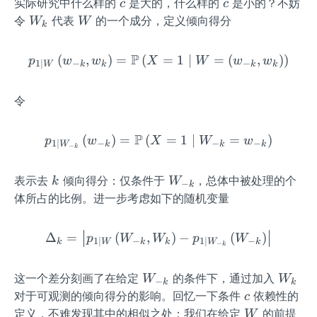
c
c
实际研究中什么样的
是大的，什么样的
是小的？不妨
c
c
W_
W
令
代表
的一个成分，定义倾向得分
W
W
k
{k}
P
(
,
)
=
(
p_{1 \mid W}\left(w_{-k}
=
1
∣
=
(
,
)
)
p
w
w
X
W
w
w
−
−
1
∣
k
k
k
k
W
令
P
(
)
=
(
p_{1 \mid W_{-k}}\left(
=
1
∣
=
)
p
w
X
W
w
−
−
−
1
∣
k
k
k
W
−
k
k
W
表示去
倾向得分：仅条件于
，总体中被处理的个
k
W
−
k
_
体所占的比例。进一步考虑如下的随机变量
{-
k}
Δ
=
(
,
\Delta_{k}=\left|p_{1 \m
)
−
(
)
p
W
W
p
W
−
−
1
∣
1
∣
k
k
k
k
W
W
−
k
W
W
这一个差分刻画了在给定
的条件下，通过加入
W
W
−
k
k
_
_k
c
对于可观测的倾向得分的影响。回忆一下条件
依赖性的
c
{-
W
定义，不难发现其中的相似之处：我们在给定
的前提
W