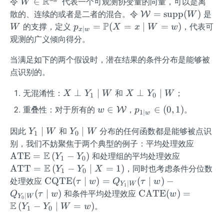
R
W \i
∈
令
代表一个可观测协变量的向量，可以是离
W
W
n \m
\ma
W
=
supp
(
)
散的、连续的或者是二者的混合。令
是
W
W
athbb
thca
P
p_
=
(
=
∣
=
)
的支撑，定义
，代表可
W
p
X
x
W
w
∣
x
w
{R}^
l
{x
观测的广义倾向得分。
{d_
{W}
\mi
{W}}
=\o
当满足如下的两个假设时，潜在结果的条件分布是能够被
d
pera
w}
点识别的。
torn
=
X
X
⊥
∣
⊥
∣
无混淆性：
和
；
ame
X
Y
W
X
Y
W
\m
1
0
\pe
\pe
{sup
ath
w \i
p_
∈
∈
(
0
,
1
)
重叠性：对于所有的
，
。
W
w
p
1
∣
w
rp
rp
p}
bb
n
{1
Y_
Y_
(W)
{P}
Y_
Y_
∣
∣
因此
和
分布的任何函数都是能够被点识
\ma
\m
Y
W
Y
W
1
0
{1}
{0}
(X
{1}
{0}
\m
thca
id
别，我们不妨聚焦于两个典型的例子：平均处理效应
\m
\m
=x
\m
\m
ath
E
l
w}
\m
ATE
=
(
−
)
和处理组的平均处理效应
Y
Y
1
0
id
id
\mi
id
id
rm
{W}
\in
ath
E
ATT
=
(
−
∣
=
1
)
，同时也考虑条件分位数
Y
Y
X
1
0
W
W
d
W
W
{A
(0,
rm
\o
CQTE
(
∣
)
=
(
∣
)
−
处理效应
τ
w
Q
τ
w
∣
Y
W
W
1
T
1)
{A
per
\op
(
∣
)
CATE
(
)
=
和条件平均处理效应
Q
τ
w
w
∣
=
Y
W
0
E}
T
ato
erat
E
(
−
∣
=
)
。
Y
Y
W
w
w)
1
0
=
T}
rna
orn
\m