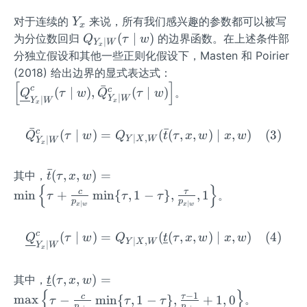
Y
对于连续的
来说，所有我们感兴趣的参数都可以被写
Y
x
_
Q_
(
∣
)
为分位数回归
的边界函数。在上述条件部
Q
τ
w
∣
Y
W
x
x
{Y
分独立假设和其他一些正则化假设下，Masten 和 Poirier
_
\lef
(2018) 给出边界的显式表达式：
{x}
[
]
t[\u
ˉ
c
c
(
∣
)
,
(
∣
)
。
Q
τ
w
Q
τ
w
∣
\m
Y
W
∣
Y
W
nde
x
x
id
rlin
ˉ
W}
ˉ
c
(
∣
)
=
\bar{Q}_{Y_{x} \mid W}^
(
(
,
,
)
∣
,
)
(
3
)
e
Q
τ
w
Q
t
τ
x
w
x
w
∣
,
∣
Y
X
W
Y
W
x
(\t
{Q}
au
_{Y
ˉ
\bar
(
,
,
)
=
其中，
t
τ
x
w
\m
_
{
}
{t}
c
τ
id
min
+
min
{
,
1
−
}
,
,
1
。
τ
τ
τ
{x}
p
p
(\ta
∣
∣
x
w
x
w
w)
\mi
u, x,
d
c
(
∣
)
=
\underline{Q}_{Y_{x} \mi
(
(
,
,
)
∣
,
)
(
4
)
w)=
Q
τ
w
Q
t
τ
x
w
x
w
∣
,
Y
X
W
W}
∣
Y
W
x
\mi
^
n \le
{c}
\un
(
,
,
)
=
其中，
t
τ
x
w
ft\
(\ta
{
}
derl
−
1
c
τ
max
−
min
{
,
1
−
}
,
+
1
,
0
{\ta
。
τ
τ
τ
p
p