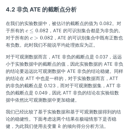
4.2 非负 ATE 的截断点分析
在我们的实验数据中，被估计的截断点的值为 0.082。对
c
≤
0.082
于所有的
，ATE 的可识别集合都是为非负的。
c
\l
c
>
0.082
对于所有的
，ATE 的可识别集合中既有正数也
c
e
>
有负数。此时我们不能说平均处理效应为正。
q
0.
0.
对于可观测数据而言，ATE 非负的截断点是 0.037，远远
0
0
8
小于实验数据中的截断点的值，因此实验数据的 ATE 非负
8
2
的结论要远远比可观测数据中 ATE 非负的结论稳健。同样
2
的结论在 ATT 中也是一样的，对于实验数据而言，ATT
的非负的截断点是 0.123，而对于可观测数据集，ATT 非
负的截断点是 0.049，因此 ATT 非负的结论在实验组数
据中依然比可观测数据中更加稳健。
我们已经比较了基于实验数据和基于可观测数据得到的结
论的稳健性。下面考虑这两个结果在极端情形下是否稳
k
健，为此我们使用去变量
的倾向得分分析方法。
k