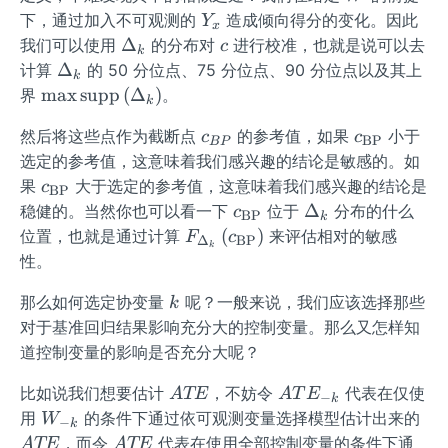
k}
Y
下，通过加入不可观测的
造成倾向得分的变化。因此
Y
x
_
\D
c
Δ
我们可以使用
的分布对
进行校准，也就是说可以去
c
k
x
elta
\D
Δ
计算
的 50 分位点、75 分位点、90 分位点以及其上
k
_
elt
\m
max
supp
(
Δ
)
界
。
k
{k}
a_
ax
c_
c_
然后将这些点作为截断点
的参考值，如果
小于
k
c
c
\op
BP
BP
{B
{\m
选定的参考值，这意味着我们感兴趣的结论是敏感的。如
erat
P}
athr
c_
orn
果
大于选定的参考值，这意味着我们感兴趣的结论是
c
BP
m
{\m
am
c_
\D
Δ
稳健的。当然你也可以看一下
位于
分布的什么
c
BP
k
{B
athr
e{s
{\m
elt
F_
(
)
位置，也就是通过计算
来评估相对的敏感
F
c
Δ
BP
P}}
k
m
up
athr
a_
{\D
性。
{B
p}
m
k
elta_
P}}
\lef
k
{B
那么如何选定协变量
呢？一般来说，我们应该选择那些
{k}}
k
t
P}}
\left
对于基准回归结果影响充分大的控制变量。那么又怎样知
(\D
(c_
道控制变量的影响是否充分大呢？
elta
{\m
A
A
_
比如说我们想要估计
，不妨令
代表在仅使
A
TE
athr
A
T
E
−
k
T
T
{k}
W
A
用
的条件下通过依可观测变量选择模型估计出来的
m{B
W
−
k
E
E
\rig
_
T
A
P}}
，而令
代表在使用全部控制变量的条件下通
A
TE
A
TE