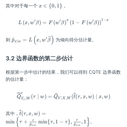
{R}
x
∈
{
0
,
1
}
其中对于每一个
，
x
{d_
\i
{W}
n\
1
−
x
x
′
′
′
L\left(x, w^{\prime} \bet
(
,
)
=
(
)
(
1
−
(
)
)
L
x
w
β
F
w
β
F
w
β
{0,
1
(
)
\}
\wi
′
=
,
则
为倾向得分估计量。
p
L
x
w
β
∣
x
w
deh
at
{p}
3.2 边界函数的第二步估计
_{x
\mi
根据第一步中估计的结果，我们可以得到 CQTE 边界函数
d
的估计量：
w}
=L
c
\widehat{\bar{Q}}_{Y_{x
ˉ
ˉ
(
∣
)
=
(
(
,
,
)
∣
,
)
\lef
Q
τ
w
Q
t
τ
x
w
x
w
∣
,
∣
Y
X
W
Y
W
x
t(x,
w^
ˉ
\wi
(
,
,
)
=
其中，
t
τ
x
w
{\p
{
}
deh
c
τ
min
+
min
{
,
1
−
}
,
,
1
。
τ
τ
τ
rim
p
p
at
∣
∣
x
w
x
w