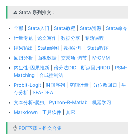
⛳ Stata 系列推文：
全部
|
Stata入门
|
Stata教程
|
Stata资源
|
Stata命令
计量专题
|
论文写作
|
数据分享
|
专题课程
结果输出
|
Stata绘图
|
数据处理
|
Stata程序
回归分析
|
面板数据
|
交乘项-调节
|
IV-GMM
内生性-因果推断
|
倍分法DID
|
断点回归RDD
|
PSM-
Matching
|
合成控制法
Probit-Logit
|
时间序列
|
空间计量
|
分位数回归
|
生
存分析
|
SFA-DEA
文本分析-爬虫
|
Python-R-Matlab
|
机器学习
Markdown
|
工具软件
|
其它
☝
PDF下载 - 推文合集