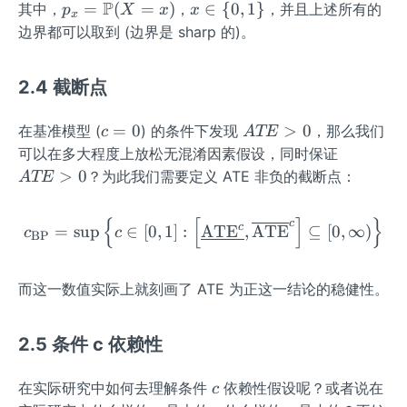
0\ri
P
p_
x
=
(
=
)
∈
{
0
,
1
}
\rig
其中，
，
，并且上述所有的
p
X
x
x
x
ght
{x}
\i
ht)
边界都可以取到 (边界是 sharp 的)。
\}
=
n\
\m
{0,
2.4 截断点
ath
1
bb
\}
c
A
=
0
>
0
在基准模型 (
) 的条件下发现
，那么我们
{P}
c
A
TE
=
T
A
可以在多大程度上放松无混淆因素假设，同时保证
(X
0
E
T
=x)
>
0
？为此我们需要定义 ATE 非负的截断点：
A
TE
>
E
0
>
{
[
]
}
c
c_{\mathrm{BP}}=\sup \le
c
=
sup
∈
[
0
,
1
]
:
ATE
,
ATE
⊆
[
0
,
∞
)
c
c
0
BP
而这一数值实际上就刻画了 ATE 为正这一结论的稳健性。
2.5 条件 c 依赖性
c
在实际研究中如何去理解条件
依赖性假设呢？或者说在
c