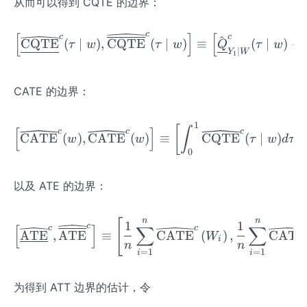
从而可以得到 CQTE 的边界：
d
{c}
w}}
{\w
\mi
c
[
]
[
c
c
\begin{aligned} {\left[
^
CQTE
(
∣
)
,
CQTE
(
∣
)
≡
(
∣
)
−
τ
w
τ
w
Q
τ
w
ideh
n \
∣
Y
W
1
at
{\ta
{p}
u, 1-
CATE 的边界：
_{x
\tau
\mi
\},
d
1
\left[\widehat{\operato
[
\fra
∫
[
]
c
c
c
CATE
(
)
,
CATE
(
)
≡
CQTE
(
∣
)
,
w
w
τ
w
d
τ
w}}
c{\t
0
\mi
au}
n \
{\wi
以及 ATE 的边界：
{\ta
deh
u, 1-
at
\ta
n
n
[
\left[\widehat{\underli
{p}
1
1
c
[
]
∑
∑
c
c
ATE
,
ATE
≡
CATE
(
)
,
CATE
u\},
W
_{x
i
n
n
\fra
=
1
=
1
i
i
\mi
c{\t
d
au-
为得到 ATT 边界的估计，令
w}},
1}
1\ri