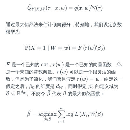
a
′
\widehat{Q}_{Y \mid X, 
(
∣
,
)
=
(
,
)
(
)
Q
τ
x
w
q
x
w
γ
τ
∣
,
u}
Y
X
W
(s)
=s
通过最大似然法来估计倾向得分，特别地，我们设定参数
(\t
模型为
au-
\m
′
P
(
=
1
∣
=
\mathbb{P}(X=1 \mid W=w
)
=
(
(
)
)
X
W
w
F
r
w
β
0
ath
bb
{1}
F
r
\b
(
)
是一个已知的 cdf，
是一个已知的向量函数，
F
r
w
β
0
(s<
(w)
et
r
(
)
是一个未知的常数向量。
可以是一个很灵活的函
r
w
0))
a_
(w)
r
(
)
=
数，但是为了简化，我们暂且假定
。给定这一
r
w
w
0
(w)
\b
d
\b
\ma
假定之后，
的维度是
，同时假定
的定义域为
β
d
β
0
0
W
=
et
_
et
hcal
R
\wi
\b
d
⊆
。不妨令
代表
的最大似然函数：
B
β
β
W
w
a_
W
a_
{B}
deh
et
0
0
\sub
at
a
n
\widehat{\beta}=\underse
∑
eteq
{\b
′
=
argmax
lo
g
(
,
)
β
L
X
W
β
i
i
\ma
et
∈
B
β
=
1
i
hbb
a}