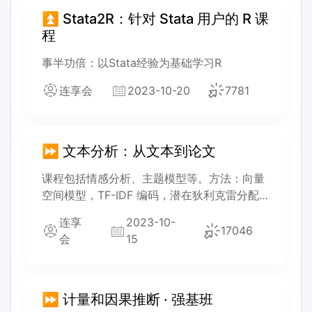
⏫ Stata2R：针对 Stata 用户的 R 课
程
事半功倍：以Stata经验为基础学习R
连享会
2023-10-20
7781
⏩ 文本分析：从文本到论文
课程包括情感分析、主题模型等。方法：向量
空间模型，TF-IDF 编码，潜在狄利克雷分配模
型等；还会介绍一些主流的 AI 算法和模型，
连享
2023-10-
如词嵌入，循环神经网络，长短期记忆模型
17046
会
15
等。
⏩ 计量和因果推断 · 强基班