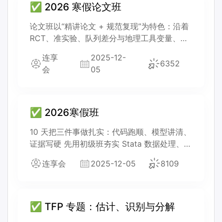
✅ 2026 寒假论文班
论文班以“精讲论文 + 规范复现”为特色：沿着
RCT、准实验、队列差分与地理工具变量、交
互式工具变量四条路径，逐步拆解处理组界
连享
2025-12-
定、时间窗口与固定效应设定，并把稳健性、
6352
会
05
安慰剂、敏感性与机制检验组织成一条清晰、
连贯的证据链。
✅ 2026寒假班
10 天把三件事做扎实：代码跑顺、模型讲清、
证据写硬 先用初级班夯实 Stata 数据处理、编
程与可视化，再在高级班攻克非线性、动态效
连享会
2025-12-05
8109
应、长期均衡、样本选择与内生性等高频难
题，最后在论文班拆解顶刊论文，把“研究设计
的思考方式”练成可迁移的写作与论证结构(从
设定到检验到回应质疑)。
✅ TFP 专题：估计、识别与分解