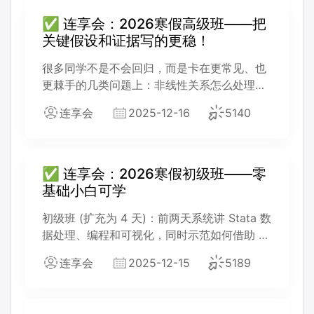
✅ 连享会：2026寒假高级班——把
关键假设和证据写的更稳！
很多同学不是不会回归，而是卡在更常见、也
更棘手的几类问题上：非线性关系怎么处理、
动态效应怎么识别、长期均衡关系怎么刻画、
连享会
2025-12-16
5140
样本选择和内生性怎么说清楚。高级班就按这
四类痛点拆成六个专题，每个专题都精选 2-3
篇带复现代码的论文，带大家看清楚：同一种
方法在不同场景下怎么变形、怎么落地、怎么
✅ 连享会：2026寒假初级班——零
把关键假设和证据写得更稳。
基础小白可学
初级班 (扩充为 4 天)：前两天系统讲 Stata 数
据处理、编程和可视化，同时示范如何借助 AI
工具把实证流程做得更高效、更少踩坑；后两
连享会
2025-12-15
5189
天回到线性回归、交互项和面板模型，讲原理
也讲用法，并通过两篇论文的复现，把“从数据
到回归到解释”的完整流程走一遍。