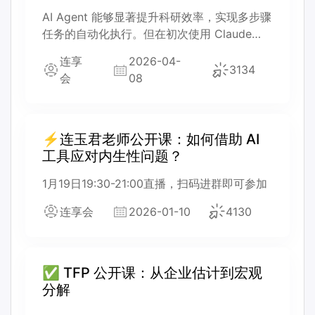
AI Agent 能够显著提升科研效率，实现多步骤
任务的自动化执行。但在初次使用 Claude
Code 时，无法识别 Stata 软件位置或路径解
连享
2026-04-
析失败是常见的配置问题。本次先导课的目的
3134
会
08
是介绍两种简便的 Stata 配置方案以及
Claude Code 的基本使用技巧，帮助经管研究
者将 Claude Code 顺利应用到 Stata 实证流
程中。
⚡连玉君老师公开课：如何借助 AI
工具应对内生性问题？
1月19日19:30-21:00直播，扫码进群即可参加
连享会
2026-01-10
4130
✅ TFP 公开课：从企业估计到宏观
分解