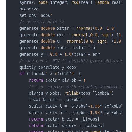
    syntax, 
nobs
(integer) 
rsq
(real) 
lambda
(real)

    preserve

    set obs `nobs
'
/* generate data */
    generate 
double
 xstar = 
rnormal
(
0.0
, 
1.0
)

    generate 
double
 err = 
rnormal
(
0.0
, 
sqrt
( (
1.0
 -
    generate 
double
 u = 
rnormal
(
0.0
, 
sqrt
( (
1.0
 - `
    generate 
double
 xobs = xstar + u

    generate y = 
0.0
 + 
1.0
*xstar + err

/* proceed if EIV is possible given observed da
    quietly correlate y xobs

if
 (`lambda
'
 > 
r
(rho)^
2
) {

return
 scalar eiv_ok = 
1
/* run -eivreg- with reported standard erro
        eivreg y xobs, 
reliab
(xobs `lambda
'
)

        local b_init = _b[xobs]

        scalar cieiv_l = _b[xobs]
-1.96
*_se[xobs]

        scalar cieiv_u = _b[xobs]+
1.96
*_se[xobs]

return
 scalar b_eiv = _b[xobs]

return
 scalar se_eiv = _se[xobs]
