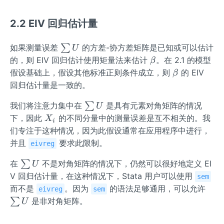
a
i
{i}
^
2.2 EIV 回归估计量
*
\s
如果测量误差
∑
的方差-协方差矩阵是已知或可以估计
U
u
\b
的，则 EIV 回归估计使用矩量法来估计
。在 2.1 的模型
β
m
et
\b
假设基础上，假设其他标准正则条件成立，则
的 EIV
β
U
a
et
回归估计量是一致的。
a
\s
我们将注意力集中在
∑
是具有元素对角矩阵的情况
U
u
X_
下，因此
的不同分量中的测量误差是互不相关的。我
X
i
m
{i}
们专注于这种情况，因为此假设通常在应用程序中进行，
U
并且
要求此限制。
eivreg
\s
在
∑
不是对角矩阵的情况下，仍然可以很好地定义 EI
U
u
V 回归估计量，在这种情况下，Stata 用户可以使用
sem
m
\s
而不是
。因为
的语法足够通用，可以允许
eivreg
sem
U
u
∑
是非对角矩阵。
U
m
U