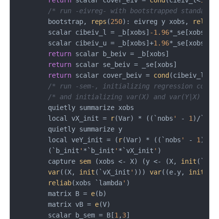
return
 scalar cover_eiv = 
cond
(cieiv_l<
1
 & 
/* run -eivreg- with bootstrapped standard 
        bootstrap, 
reps
(
250
): eivreg y xobs, 
reliab
        scalar cibeiv_l = _b[xobs]
-1.96
*_se[xobs]

        scalar cibeiv_u = _b[xobs]+
1.96
*_se[xobs]

return
 scalar b_beiv = _b[xobs]

return
 scalar se_beiv = _se[xobs]

return
 scalar cover_beiv = 
cond
(cibeiv_l<
1
 
/* run -sem-, initializing regression coeff
/* and initializing var(X) and var(Y|X) to 
        quietly summarize xobs

        local vX_init = 
r
(Var) * ((`nobs
'
 - 
1
)/`nob
        quietly summarize y

        local veY_init = (
r
(Var) * ((`nobs
'
 - 
1
)/`n
        (`b_init
'
*`b_init
'
*`vX_init
'
)

        capture 
sem
 (xobs <- X) (y <- (X, 
init
(`b_i
var
((X, 
init
(`vX_init
'
))) 
var
((e.y, 
init
(`v
reliab
(xobs `lambda
'
)

        matrix B = 
e
(b)

        matrix vB = 
e
(V)

        scalar b_sem = B[
1
,
3
]
