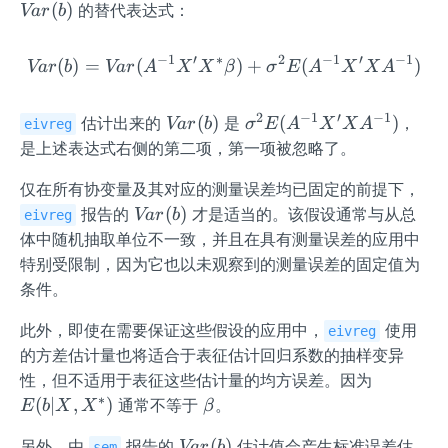
Va
(
)
的替代表达式：
Va
r
b
r
(b)
−
1
′
∗
2
−
1
′
−
1
(
)
=
(
Var(b) = Var(A^{-1} X' X
)
+
(
)
Va
r
b
Va
r
A
X
X
β
σ
E
A
X
X
A
2
−
1
′
−
1
Va
\si
(
)
(
)
估计出来的
是
，
Va
r
b
σ
E
A
X
X
A
eivreg
r
gm
是上述表达式右侧的第二项，第一项被忽略了。
(b)
a^
仅在所有协变量及其对应的测量误差均已固定的前提下，
2
Va
(
)
E
报告的
才是适当的。该假设通常与从总
Va
r
b
eivreg
r
(A
体中随机抽取单位不一致，并且在具有测量误差的应用中
(b)
^{-
特别受限制，因为它也以未观察到的测量误差的固定值为
1}
条件。
X'
X
此外，即使在需要保证这些假设的应用中，
使用
eivreg
A^
的方差估计量也将适合于表征估计回归系数的抽样变异
{-
E
性，但不适用于表征这些估计量的均方误差。因为
1})
(b
∗
\b
(
∣
,
)
通常不等于
。
E
b
X
X
β
|
et
Va
(
)
另外，由
报告的
估计值会产生标准误差估
Va
r
b
sem