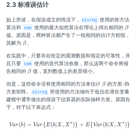
2.3 标准误估计
如上所述，在假设成立的情况下，
使用的矩方法
eivreg
\b
算法和
使用的最大似然算法在理论上得出相同的
β
sem
et
值。原因是，两种算法都产生了一组相同的估计方程组，
a
\b
其解为
。
β
et
在实践中，只要存在给定的观测数据和假定的可靠性，并
a
且只要
使用的迭代算法收敛，那么这两个命令将报
sem
\b
告相同的
值，直到数值上的差异很小。
β
et
\b
但是，这些命令没有使用相同的方法来估计
的方差-协
β
a
et
方差矩阵。
所使用的方法倾向于低估在潜在变量
eivreg
a
建模中通常做出的假设下估算器的实际抽样方差。原因在
于，对于以下表达式：
∗
∗
(
)
=
{
(
∣
,
Var(b) = Var\{E(b|X,X^*
)}
+
{
(
∣
,
)}
Va
r
b
Va
r
E
b
X
X
E
Va
r
b
X
X