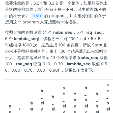
需要注意的是，3.2.1 和 3.2.2 是一个整体，如果想要跑出
最终的模拟结果，两部分命令缺一不可。其中前面部分的
目的在于设计
的 program，后面部分的目的在于
simit
运用这个 program 来完成蒙特卡洛模拟。
按照目前的参数设置 (4 个
nobs_seq
，5 个
rsq_seq
，
5 个
lambda_seq
)，该程序一共跑 100 组 (4 * 5 * 5)，
每组模拟 1800 次，最后生成 100 条数据，所以 Stata 跑
起来还是很耗费时间的。由于 100 个结果展示出来篇幅过
于大，笔者在这里只展示 10 个模拟结果 (
nobs_seq
取值
100，
rsq_seq
取值 0.10、0.30，
lambda_seq
取值 0.5
0、0.60、0.70、0.80、0.90) ，结果如下表所示：
s
s
b
b
e
e
c
_
b
_
b
_
_
o
b
_
la
ei
_
b
n
ei
v
ei
b
r
m
v
ei
ei
o
v
e
v
ei