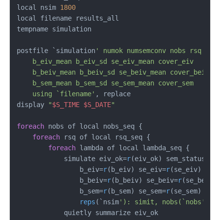
local nsim 
1800
local filename results_all

tempname simulation

postfile `simulation
' numok numsemconv nobs rsq lamb
    b_eiv_mean b_eiv_sd se_eiv_mean cover_eiv       
    b_beiv_mean b_beiv_sd se_beiv_mean cover_beiv   
    b_sem_mean b_sem_sd se_sem_mean cover_sem       
    using `filename'
, replace

display 
"
$S_TIME
$S_DATE
"
foreach
 nobs of local nobs_seq {

foreach
 rsq of local rsq_seq {

foreach
 lambda of local lambda_seq {

            simulate eiv_ok=
r
(eiv_ok) sem_status=
r
(
                b_eiv=
r
(b_eiv) se_eiv=
r
(se_eiv) cov
                b_beiv=
r
(b_beiv) se_beiv=
r
(se_beiv)
                b_sem=
r
(b_sem) se_sem=
r
(se_sem) cov
reps
(`nsim
'): simit, nobs(`nobs'
) 
r
            quietly summarize eiv_ok
