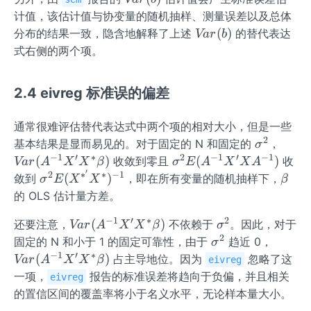
X,
a
r
X
计值，该估计值与协变量的随机抽样、测量误差以及总体
(b)
^
Va
(
)
分布的结果一致，隐含地解释了上述
的替代表达
Va
r
b
*)
r
式右侧的两个项。
(b)
2.4 eivreg 标准误的偏差
通常很难评估替代表达式中两个项的相对大小，但是一些
2
\s
V
基本结果是显而易见的。对于固定的 N 和固定的
，
σ
ig
ar
−
1
′
∗
2
−
1
′
−
1
\si
(
)
(
)
收敛到零且
收
Va
r
A
X
X
β
σ
E
A
X
X
A
m
(A
′
gm
2
∗
∗
−
1
\s
\b
(
)
敛到
，即在所有变量的随机抽样下，
σ
E
X
X
β
a
^
a^
ig
et
的 OLS 估计量方差。
^
{-
2
m
a
2
1}
−
1
′
∗
2
V
\s
E
(
)
还要注意，
不依赖于
。因此，对于
a^
Va
r
A
X
X
β
σ
X'
ar
ig
(A
2
\s
V
2
固定的 N 和小于 1 的固定可靠性，由于
趋近 0，
σ
X
(A
m
^{-
ig
ar
E
−
1
′
∗
(
)
占主导地位。因为
忽略了这
Va
r
A
X
X
β
eivreg
^*
^
a
1}
m
(A
(X
一项，
报告的标准误差将趋向于负偏，并且相关
eivreg
\b
{-
^
X'
a
^
^
的置信区间的覆盖率将小于名义水平，无论样本量大小。
et
1}
2
X
^
{-
{*