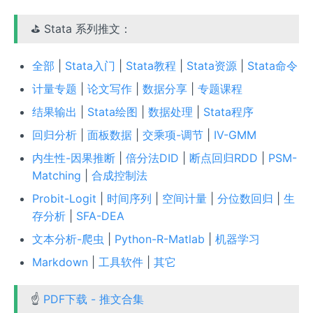
⛳ Stata 系列推文：
全部
|
Stata入门
|
Stata教程
|
Stata资源
|
Stata命令
计量专题
|
论文写作
|
数据分享
|
专题课程
结果输出
|
Stata绘图
|
数据处理
|
Stata程序
回归分析
|
面板数据
|
交乘项-调节
|
IV-GMM
内生性-因果推断
|
倍分法DID
|
断点回归RDD
|
PSM-
Matching
|
合成控制法
Probit-Logit
|
时间序列
|
空间计量
|
分位数回归
|
生
存分析
|
SFA-DEA
文本分析-爬虫
|
Python-R-Matlab
|
机器学习
Markdown
|
工具软件
|
其它
☝
PDF下载 - 推文合集