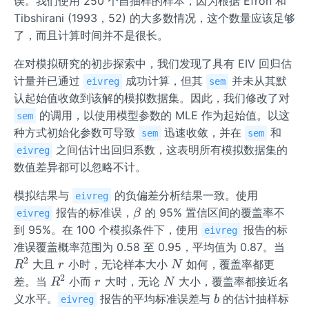
误。我们使用 250 个自抽样的样本，因为根据 Efron 和
Tibshirani (1993，52) 的大多数情况，这个数量应该足够
了，而且计算时间并不是很长。
在对模拟研究的初步探索中，我们发现了具有 EIV 回归估
计量并已通过
成功计算，但其
并未从其默
eivreg
sem
认起始值收敛到该解的模拟数据集。因此，我们修改了对
的调用，以使用模型参数的 MLE 作为起始值。以这
sem
种方式初始化参数可导致
迅速收敛，并在
和
sem
sem
之间估计出回归系数，这表明所有模拟数据集的
eivreg
数值差异都可以忽略不计。
模拟结果与
的负偏差分析结果一致。使用
eivreg
\b
报告的标准误，
的 95% 置信区间的覆盖率不
β
eivreg
et
到 95%。在 100 个模拟条件下，使用
报告的标
eivreg
a
R
准误覆盖概率范围为 0.58 至 0.95，平均值为 0.87。当
^
2
r
N
大且
小时，无论样本大小
如何，覆盖率都更
R
r
N
2
2
R
r
N
差。当
小而
大时，无论
大小，覆盖率都接近名
R
r
N
^
b
义水平。
报告的平均标准误差与
的估计抽样标
b
eivreg