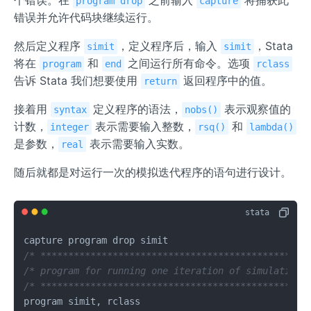
个错误。在
之前输入
将捕获此
program drop
capture
错误并允许代码块继续运行。
然后定义程序
，定义程序后，输入
，Stata
simit
simit
将在
和
之间运行所有命令。选项
program
end
rclass
告诉 Stata 我们想要使用
返回程序中的值。
return
接着用
定义程序的语法，
表示观察值的
syntax
nobs()
计数，
表示需要输入整数，
和
integer
rsq()
lambda()
是参数，
表示需要输入实数。
real
随后就都是对运行一次的模拟迭代程序的语句进行设计。
/* *********************************************** 
/* program for running one iteration of simulation 
/* *********************************************** 
program simit, rclass
