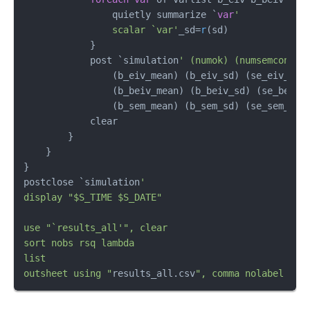
                quietly summarize `
var
'

                scalar `var'
_sd=
r
(sd)

            }

            post `simulation
' (numok) (numsemconv) 
                (b_eiv_mean) (b_eiv_sd) (se_eiv_mea
                (b_beiv_mean) (b_beiv_sd) (se_beiv_
                (b_sem_mean) (b_sem_sd) (se_sem_mean
            clear

        }

    }

}

postclose `simulation
'

display "$S_TIME $S_DATE"

use "`results_all'
", clear 

sort nobs rsq lambda

list

outsheet using "
results_all.csv