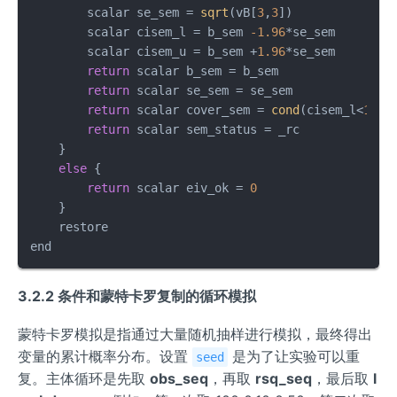
        scalar se_sem = 
sqrt
(vB[
3
,
3
])

        scalar cisem_l = b_sem 
-1.96
*se_sem

        scalar cisem_u = b_sem +
1.96
*se_sem

return
 scalar b_sem = b_sem

return
 scalar se_sem = se_sem

return
 scalar cover_sem = 
cond
(cisem_l<
1
 & 
return
 scalar sem_status = _rc

    }

else
 {

return
 scalar eiv_ok = 
0
    }

    restore

end
3.2.2 条件和蒙特卡罗复制的循环模拟
蒙特卡罗模拟是指通过大量随机抽样进行模拟，最终得出
变量的累计概率分布。设置
是为了让实验可以重
seed
复。主体循环是先取
obs_seq
，再取
rsq_seq
，最后取
l