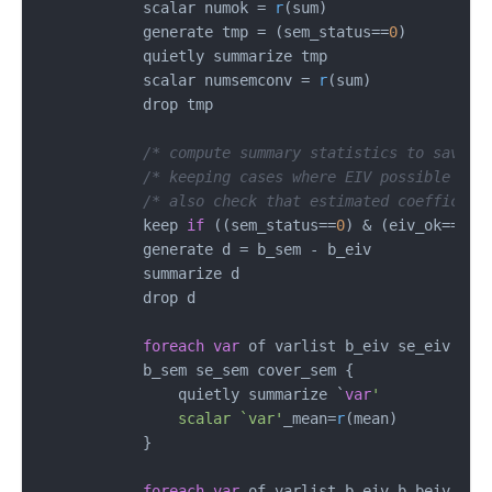
            scalar numok = 
r
(sum)

            generate tmp = (sem_status==
0
)

            quietly summarize tmp

            scalar numsemconv = 
r
(sum)

            drop tmp

/* compute summary statistics to save, 
/* keeping cases where EIV possible and
/* also check that estimated coefficien
            keep 
if
 ((sem_status==
0
) & (eiv_ok==
1
))

            generate d = b_sem - b_eiv

            summarize d

            drop d

foreach
var
 of varlist b_eiv se_eiv cov
            b_sem se_sem cover_sem {

                quietly summarize `
var
'

                scalar `var'
_mean=
r
(mean)

            }

foreach
var
 of varlist b_eiv b_beiv b_se