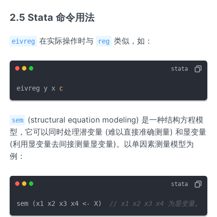
a)
X'
A^
2
1}
'}
2.5 Stata 命令用法
X
{-
X'
X
^*
1})
X
^*
\b
^*
)^
在实际操作时与
类似，如：
eivreg
reg
et
\b
{-
a)
et
1}
a)
eivreg y x 
c
(structural equation modeling) 是一种结构方程模
sem
型，它可以同时处理潜变量 (难以直接准确测量) 和显变量
(利用显变量去间接测量显变量)。以单因素测量模型为
例：
sem (x1 x2 x3 x4 <- X)  
// x1 x2 x3 x4 为显变量, X