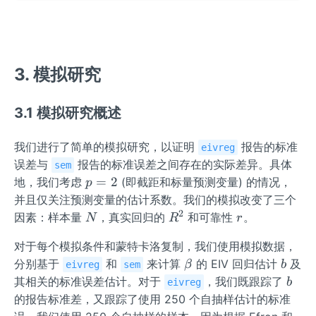
3. 模拟研究
3.1 模拟研究概述
我们进行了简单的模拟研究，以证明
报告的标准
eivreg
误差与
报告的标准误差之间存在的实际差异。具体
sem
p
=
2
地，我们考虑
(即截距和标量预测变量) 的情况，
p
=
并且仅关注预测变量的估计系数。我们的模拟改变了三个
2
2
N
R
r
因素：样本量
，真实回归的
和可靠性
。
N
R
r
^
对于每个模拟条件和蒙特卡洛复制，我们使用模拟数据，
2
\b
b
分别基于
和
来计算
的 EIV 回归估计
及
β
b
eivreg
sem
et
b
其相关的标准误差估计。对于
，我们既跟踪了
b
eivreg
a
的报告标准差，又跟踪了使用 250 个自抽样估计的标准