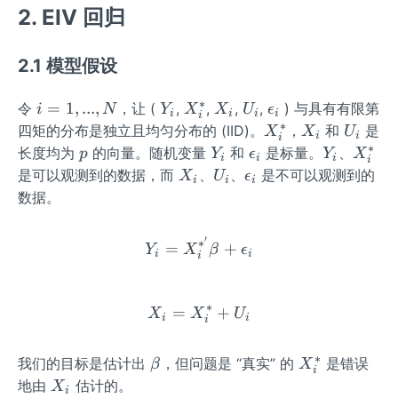
2. EIV 回归
2.1 模型假设
∗
i =
Y_
X
X_
U_
\e
=
1
,
...
,
令
，让 (
,
,
,
,
) 与具有有限第
i
N
Y
X
X
U
ϵ
i
i
i
i
i
1,...,
{i}
_
{i}
{i}
psi
∗
X
X_
U_
四矩的分布是独立且均匀分布的 (IID)。
，
和
是
X
X
U
i
i
i
N
i
lo
_
{i}
{i}
∗
p
Y_
\e
Y_
X
长度均为
的向量。随机变量
和
是标量。
、
p
Y
ϵ
Y
X
i
i
i
i
^
n_
i
{i}
psi
{i}
_
X_
U_
\e
是可以观测到的数据，而
、
、
是不可以观测到的
X
U
ϵ
i
i
i
*
{i}
^
lo
i
{i}
{i}
psi
数据。
*
n_
^
lo
{i}
*
n_
′
∗
Y_i = X_i^{*'}\beta + \ep
=
+
Y
X
β
ϵ
{i}
i
i
i
∗
=
X_i = X_i^* + U_{i}
+
X
X
U
i
i
i
∗
\b
X
我们的目标是估计出
，但问题是 “真实” 的
是错误
β
X
i
et
_
X_
地由
估计的。
X
i