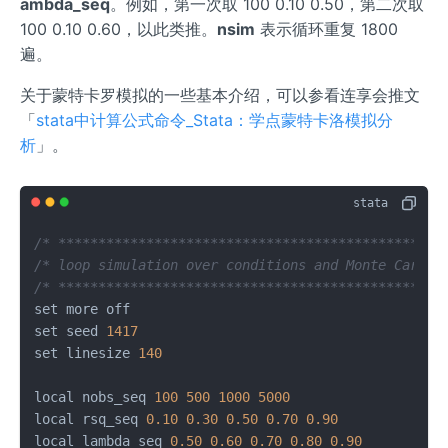
ambda_seq
。例如，第一次取 100 0.10 0.50，第二次取
100 0.10 0.60，以此类推。
nsim
表示循环重复 1800
遍。
关于蒙特卡罗模拟的一些基本介绍，可以参看连享会推文
「
stata中计算公式命令_Stata：学点蒙特卡洛模拟分
析
」。
/* ************************************************
/* loop simulation over conditions and Monte Carlo 
/* ************************************************
set more off

set seed 
1417
set linesize 
140
local nobs_seq 
100
500
1000
5000
local rsq_seq 
0.10
0.30
0.50
0.70
0.90
local lambda_seq 
0.50
0.60
0.70
0.80
0.90