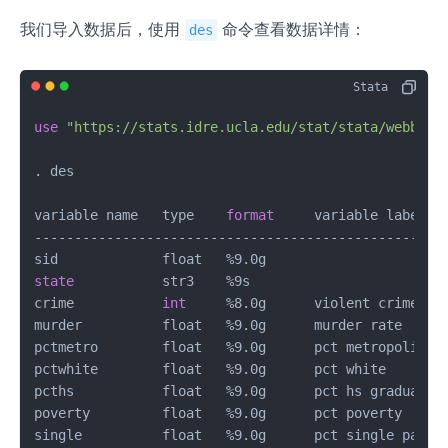
我们导入数据后，使用
命令查看数据详情：
des
use
"https://stats.idre.ucla.edu/stat/stata/webbook
. des

variable name   type    
format
     variable label

----------------------------------------------------
state
           str3    %9s        

crime           
int
     %8.0g      violent crime rat
murder          float   %9.0g      murder rate

pctmetro        float   %9.0g      pct metropolitan

pctwhite        float   %9.0g      pct white

pcths           float   %9.0g      pct hs graduates

poverty         float   %9.0g      pct poverty

single          float   %9.0g      pct single parent