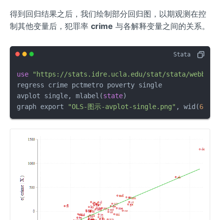
得到回归结果之后，我们绘制部分回归图，以期观测在控
制其他变量后，犯罪率
crime
与各解释变量之间的关系。
use
"https://stats.idre.ucla.edu/stat/stata/webbook
regress crime pctmetro poverty single

avplot single, mlabel(
state
)

graph export 
"OLS-图示-avplot-single.png"
, wid(
600
) 