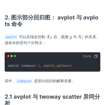
2. 图示部分回归图： avplot 与 avplo
ts 命令
X
y
X
可以实现在控制
后，观测
与
的关系。
X
y
X
avplot
2
1
_
_
该命令的语句十分简洁：
2
1
avplot indepvar 
[, avplot_options]
其中，
是部分回归的解释变量。
indepvar
2.1 avplot 与 twoway scatter 异同分
析