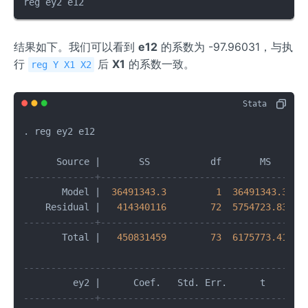
reg ey2 e12
结果如下。我们可以看到
e12
的系数为 -97.96031，与执
行
后
X1
的系数一致。
reg Y X1 X2
. reg ey2 e12 

      Source 
|
       SS           df       MS      
-------------+----------------------------------   
       Model 
|
36491343.3
1
36491343.3
   
    Residual 
|
414340116
72
5754723.83
   
-------------+----------------------------------   
       Total 
|
450831459
73
6175773.41
   
---------------------------------------------------
         ey2 
|
      Coef.   Std. Err.      t    P
>
|
-------------+-------------------------------------