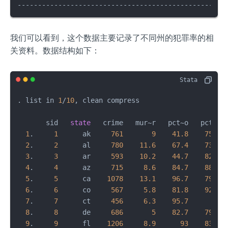
---------------------------------------------------
我们可以看到，这个数据主要记录了不同州的犯罪率的相
关资料。数据结构如下：
. list in 
1
/
10
, clean compress

       sid   
state
   crime   mur~r   pct~o   pct~e 
1
.     
1
      ak     
761
9
41.8
75.2
2
.     
2
      al     
780
11.6
67.4
73.5
3
.     
3
      ar     
593
10.2
44.7
82.9
4
.     
4
      az     
715
8.6
84.7
88.6
5
.     
5
      ca    
1078
13.1
96.7
79.3
6
.     
6
      co     
567
5.8
81.8
92.5
7
.     
7
      ct     
456
6.3
95.7
89
8
.     
8
      de     
686
5
82.7
79.4
9
.     
9
      fl    
1206
8.9
93
83.5