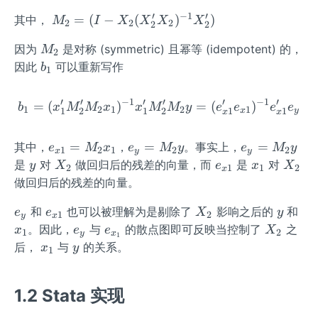
_
′
−
1
′
M_
=
(
−
(
)
)
其中，
M
I
X
X
X
X
1
2
2
2
2
2
2
M
因为
是对称 (symmetric) 且幂等 (idempotent) 的，
M
=
2
_
b
因此
可以重新写作
(I-
b
1
2
_
X_
1
2
′
′
−
1
′
′
′
−
1
′
=
(
)
b_1 = (x_1'M_2'M_2x_1)^
=
(
)
b
x
M
M
x
x
M
M
y
e
e
e
e
1
2
1
2
1
1
2
1
2
1
1
x
y
x
x
(X
_
e_
e
e
=
=
=
其中，
，
。事实上，
e
M
x
e
M
y
e
M
y
2'X
1
2
1
2
2
x
y
y
{x
_
_
y
X
e_
x
X
是
对
做回归后的残差的向量，而
是
对
_2)
y
X
e
x
X
2
1
1
2
x
1}
y
y
_
{x
_
_
^{-
做回归后的残差的向量。
=
=
=
2
1}
1
2
1}
e
e_
X
y
x
M
M
M
和
也可以被理解为是剔除了
影响之后的
和
e
e
X
y
X_
1
2
y
x
_
{x
_
_
_2
_
_
e
e_
X
。因此，
与
的散点图即可反映当控制了
之
x
2')
e
e
X
1
2
y
x
1
y
1}
2
1
x_
2
2
_
{x
_
x
y
后，
与
的关系。
x
y
1
1
y
y
y
_
2
_
1}
1
1.2 Stata 实现