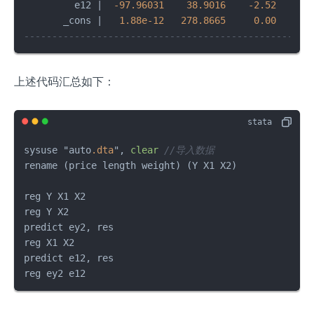
         e12 
|
-97.96031
38.9016
-2.52
0.0
       _cons 
|
1.88e-12
278.8665
0.00
1.0
---------------------------------------------------
上述代码汇总如下：
sysuse "auto
.dta
", 
clear
//导入数据
rename (price length weight) (Y X1 X2)

reg Y X1 X2

reg Y X2

predict ey2, res 

reg X1 X2

predict e12, res

reg ey2 e12