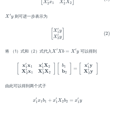
′
′
X
x
X
X
1
2
2
2
2,
...,
′
X'
x_
则可进一步表示为
X
y
y
k]
′
\left[ \begin{matrix} X_1
[
]
X
y
1
(
2
)
′
X
y
2
′
′
X'X
=
将 （1）式和（2）式代入
可以得到
X
X
b
X
y
b =
X'y
′
′
′
x
x
x
X
x
y
\left[\begin{array}{cc}
[
]
[
]
[
]
b
1
2
1
1
1
1
=
′
′
′
X
x
X
X
b
X
y
1
2
2
2
2
2
由此可以得到两个式子
′
′
′
+
x_1'x_1b_1+x_1'X_2b_2 =
=
x
x
b
x
X
b
x
y
1
1
2
2
1
1
1