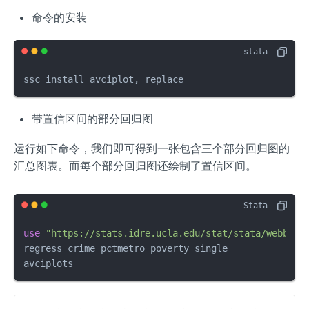
命令的安装
ssc install avciplot, replace
带置信区间的部分回归图
运行如下命令，我们即可得到一张包含三个部分回归图的
汇总图表。而每个部分回归图还绘制了置信区间。
use
"https://stats.idre.ucla.edu/stat/stata/webbook
regress crime pctmetro poverty single

avciplots