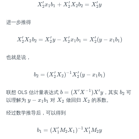
′
′
′
+
X_2'x_1b_1+X_2'X_2b_2
=
X
x
b
X
X
b
X
y
1
1
2
2
2
2
2
进一步推得
′
′
′
′
=
−
X_2'X_2b_2 = X_2'y - X_
=
(
−
)
X
X
b
X
y
X
x
b
X
y
x
b
2
2
1
1
1
1
2
2
2
2
也就是说，
′
−
1
′
=
(
)
b_2 = (X_2'X_2)^{-1}X_2
(
−
)
b
X
X
X
y
x
b
2
2
1
1
2
2
′
−
1
′
b=
b
=
(
)
联想 OLS 估计量表达式
，其实
可
b
X
X
X
y
b
2
(X'X
_
y
X
X
−
以理解为
对
做回归
的系数。
y
x
b
X
X
1
1
2
2
^{-
2
-
_
_
经过数学推导后，可以得到
1})
x
2
2
X'y
_
1
′
−
1
′
=
(
b_1 = (X_1'M_2X_1)^{-1
)
b
X
M
X
X
M
y
1
2
1
2
1
1
b