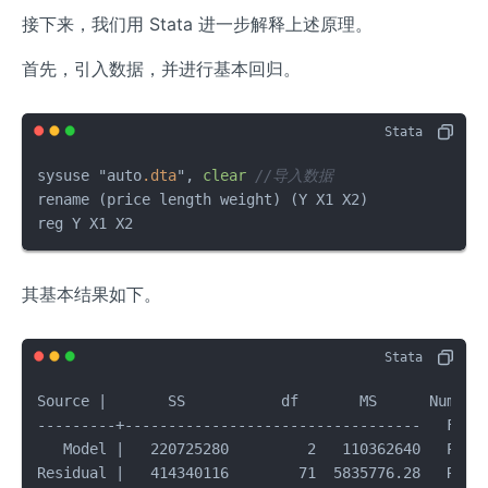
接下来，我们用 Stata 进一步解释上述原理。
首先，引入数据，并进行基本回归。
sysuse "auto
.dta
", 
clear
//导入数据
rename (price length weight) (Y X1 X2)

reg Y X1 X2
其基本结果如下。
Source |       SS           df       MS      Number 
---------+----------------------------------   F(2, 
   Model |   220725280         2   110362640   Prob 
Residual |   414340116        71  5835776.28   R-squ