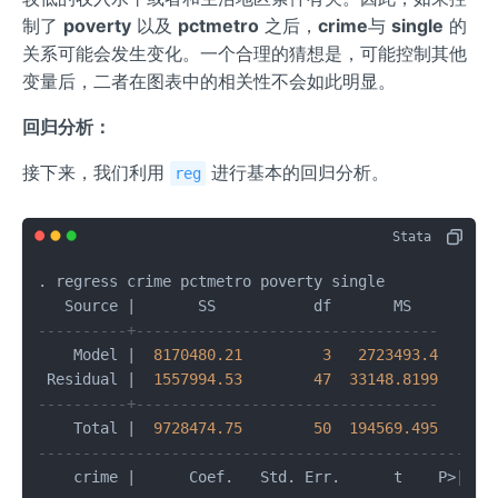
制了
poverty
以及
pctmetro
之后，
crime
与
single
的
关系可能会发生变化。一个合理的猜想是，可能控制其他
变量后，二者在图表中的相关性不会如此明显。
回归分析：
接下来，我们利用
进行基本的回归分析。
reg
. regress crime pctmetro poverty single

   Source 
|
       SS           df       MS      Num
----------+----------------------------------   F(3
    Model 
|
8170480.21
3
2723493.4
   Pro
 Residual 
|
1557994.53
47
33148.8199
   R
-
s
----------+----------------------------------   Adj
    Total 
|
9728474.75
50
194569.495
   Roo
---------------------------------------------------
    crime 
|
      Coef.   Std. Err.      t    P
>
|
t
|
 