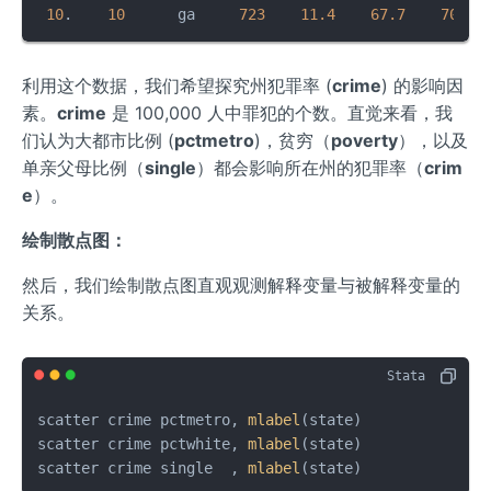
10
.    
10
      ga     
723
11.4
67.7
70.8
利用这个数据，我们希望探究州犯罪率 (
crime
) 的影响因
素。
crime
是 100,000 人中罪犯的个数。直觉来看，我
们认为大都市比例 (
pctmetro
)，贫穷（
poverty
），以及
单亲父母比例（
single
）都会影响所在州的犯罪率（
crim
e
）。
绘制散点图：
然后，我们绘制散点图直观观测解释变量与被解释变量的
关系。
scatter crime pctmetro, 
mlabel
(state)

scatter crime pctwhite, 
mlabel
(state)

scatter crime single  , 
mlabel
(state)