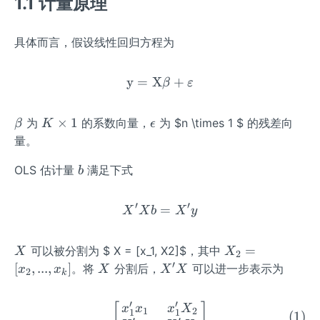
1.1 计量原理
具体而言，假设线性回归方程为
y
=
X
\mathrm{y}=\mathrm{X} 
+
β
ε
\b
K
\e
×
1
为
的系数向量，
为 $n \times 1 $ 的残差向
β
K
ϵ
et
\t
ps
量。
a
i
il
b
OLS 估计量
满足下式
m
o
b
es
n
1
′
′
X'Xb = X'y
=
X
X
b
X
y
X
X
=
可以被分割为 $ X = [x_1, X2]$，其中
X
X
2
_2
′
X
X'X
[
,
...
,
]
。将
分割后，
可以进一步表示为
x
x
X
X
X
2
k
=
[x
′
′
\left[ \begin{matrix} x_1
[
]
x
x
x
X
1
2
1
1
_
(
1
)