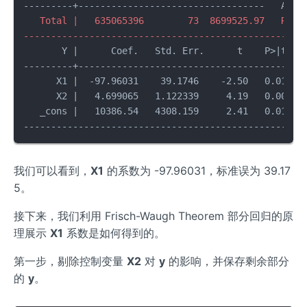
   Total |   635065396        73  8699525.97   Root 
---------------------------------------------------
       Y |      Coef.   Std. Err.      t    P>|t|   
---------+------------------------------------------
      X1 |  -97.96031    39.1746    -2.50   0.015   
      X2 |   4.699065   1.122339     4.19   0.000   
   _cons |   10386.54   4308.159     2.41   0.019   
我们可以看到，
X1
的系数为 -97.96031，标准误为 39.17
5。
接下来，我们利用 Frisch-Waugh Theorem 部分回归的原
理展示
X1
系数是如何得到的。
第一步，剔除控制变量
X2
对
y
的影响，并保存剩余部分
的
y
。