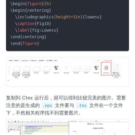
\begin{
figure
}
[h]
\begin{centering}

  \includegraphics
[height=3in]
{lowess}

  \
caption
{Fig10}

  \
label
{fig:Lowess}

\end{centering}

\end{
figure
}
复制到 Ctex 运行后，就可以得到比较完美的图片。需要
注意的是生成的
文件要与
文件在一个文件
.eps
.tex
下，不然相关程序找不到需要图片。