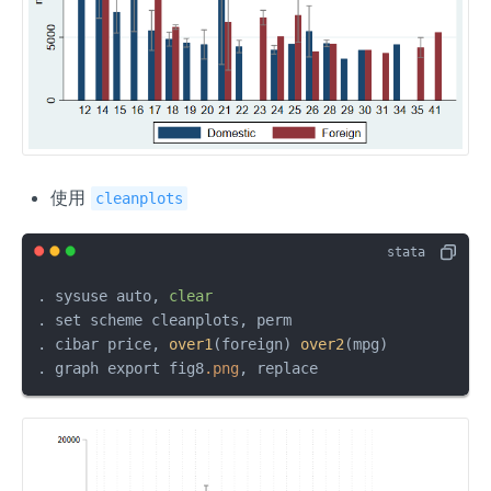
使用
cleanplots
. sysuse auto, 
clear
. set scheme cleanplots, perm

. cibar price, 
over1
(foreign) 
over2
(mpg)

. graph export fig8
.png
, replace