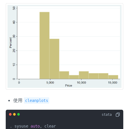
使用
cleanplots
. sysuse 
auto
, clear 
