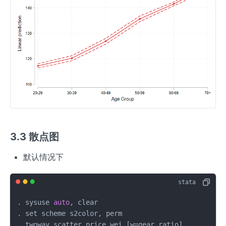
3.3 散点图
默认情况下
. sysuse 
auto
, clear 

. set scheme s2color, perm

. twoway scatter price wei [w=gear_ratio]
