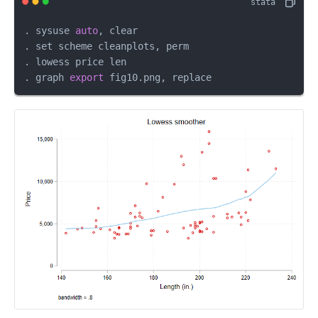
. sysuse 
auto
, clear 

. set scheme cleanplots, perm

. lowess price len

. graph 
export
 fig10.png, replace