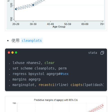
使用
cleanplots
. lxhuse nhanes2, 
clear
. set scheme cleanplots, perm

. regress bpsystol agegrp#
#sex
. margins agegrp

. marginsplot, 
recastci
(rline) 
ciopts
(lpat(dash))