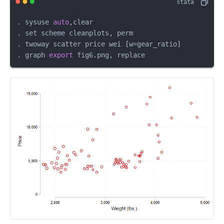
. sysuse 
auto
,clear 

. set scheme cleanplots, perm

. twoway scatter price wei [w=gear_ratio]

. graph 
export
 fig6.png, replace