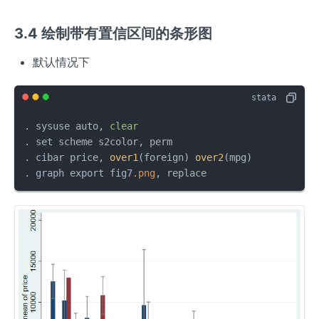
3.4 绘制带有置信区间的条形图
默认情况下
. sysuse auto, 
clear
. set scheme s2color, perm

. cibar price, 
over1
(foreign) 
over2
(mpg)

. graph export fig7
.png
, replace