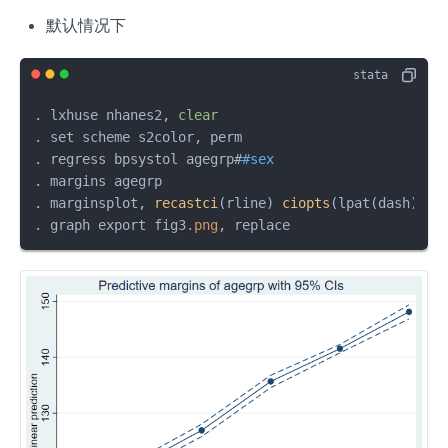
默认情况下
. lxhuse nhanes2, 
clear
. set scheme s2color, perm

. regress bpsystol agegrp#
#sex
. margins agegrp

. marginsplot, 
recastci
(rline) 
ciopts
(lpat(dash))

. graph export fig3
.png
, replace