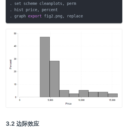
. set scheme cleanplots, perm

. hist price, percent

. graph 
export
 fig2.png, replace
3.2 边际效应