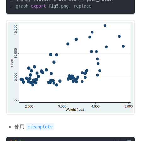
. graph 
export
 fig5.png, replace
使用
cleanplots