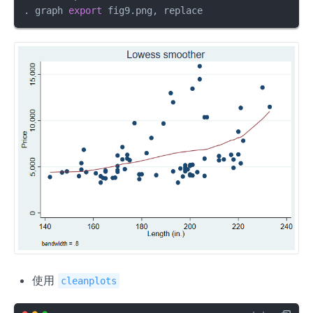
. graph 
export
 fig9.png, replace
使用
cleanplots