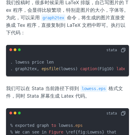
我们投稿时，很多时候采用 LaTeX 排版，自己写图片的 T
ex 程序，会显得比较繁琐，特别是图片的大小，字体等。
为此，可以采用
命令，将生成的图片直接变
graph2tex
换成 Tex 程序，直接复制到 LaTeX 文档中即可。执行以
下代码：
. lowess price len

. graph2tex, 
epsfile
(lowess) 
caption
(Fig10) 
label
(L
我们可以在 Stata 当前路径下得到
格式文
lowess.eps
件，同时 Stata 屏幕生成 Latex 代码。
% exported graph 
to
 lowess
.eps
% We can see in 
Figure
 \ref{fig:Lowess} that
