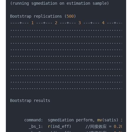
(running sgmediation on estimation sample)

Bootstrap replications (
500
)

----+--- 
1
 ---+--- 
2
 ---+--- 
3
 ---+--- 
4
 ---+--- 
5
.................................................. 
.................................................. 
.................................................. 
.................................................. 
.................................................. 
.................................................. 
.................................................. 
.................................................. 
.................................................. 
.................................................. 
Bootstrap results                               Num
                                                Rep
      command:  sgmediation perform, 
mv
(satis) 
iv
(su
        _bs_1:  
r
(ind_eff)      //间接效应 = 
0.206