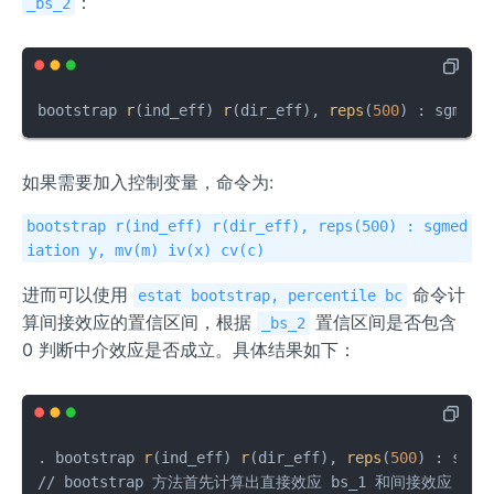
：
_bs_2
bootstrap 
r
(ind_eff) 
r
(dir_eff), 
reps
(
500
) : sgmedi
如果需要加入控制变量，命令为:
bootstrap r(ind_eff) r(dir_eff), reps(500) : sgmed
iation y, mv(m) iv(x) cv(c)
进而可以使用
命令计
estat bootstrap, percentile bc
算间接效应的置信区间，根据
置信区间是否包含
_bs_2
0 判断中介效应是否成立。具体结果如下：
. bootstrap 
r
(ind_eff) 
r
(dir_eff), 
reps
(
500
) : sgme
// bootstrap 方法首先计算出直接效应 bs_1 和间接效应 bs_2