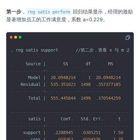
第一步
，
回归结果显示，经理的激励
reg satis perform
显著增加员工的工作满意度，系数 a=0.229。
. reg satis support       
/
/
第二步，查看 x 与 m 之间的
      Source 
|
       SS       df       MS          
-------------+------------------------------       
       Model 
|
20.0948214
1
20.0948214
       
    Residual 
|
535.351023
1498
.357377185
       
-------------+------------------------------       
       Total 
|
555.445844
1499
.370544259
       
---------------------------------------------------
       satis 
|
      Coef.   Std. Err.      t    P
>
|
-------------+-------------------------------------
     support 
|
.2288945
.0305251
7.50
0.0
       _cons 
|
.019262
.0154376
1.25
0.2