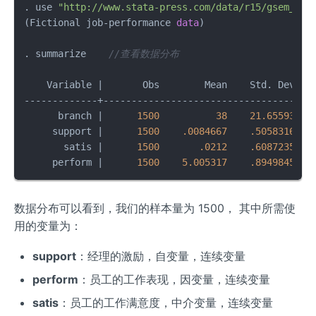
. use 
"http://www.stata-press.com/data/r15/gsem_mul
(Fictional job-performance 
data
)

. summarize    
//查看数据分布
    Variable |       Obs        Mean    Std. Dev.   
-------------+--------------------------------------
      branch |      
1500
38
21.65593
     support |      
1500
.0084667
.5058316
   
       satis |      
1500
.0212
.6087235
   
     perform |      
1500
5.005317
.8949845
数据分布可以看到，我们的样本量为 1500， 其中所需使
用的变量为：
support
：经理的激励，自变量，连续变量
perform
：员工的工作表现，因变量，连续变量
satis
：员工的工作满意度，中介变量，连续变量