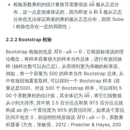
^
\ha
^
检验系数乘积的统计量推导需要假设
服从正态分
a
b
^
t
\h
\ha
^
布，这一点是很难保证的，因为即使
和
服从正态
a
b
{a}
at
t
分布也无法保证两者的乘积服从正态分布，因而 Sobe
\ha
{a}
{b}
l 检验也存在一定的局限性；
t
{b}
2.2.2 Bootstrap 检验
H
0
:
=
0
Bootstrap 检验的也是
，它根据标准误的理
H
ab
0
论概念，将样本容量很大的样本当作总体，进行有放回抽
:
样 (抽样次数可以自己定)，从而得到更为准确的标准误。
a
例如，将一个容量为 500 的样本当作 Bootstrap 总体, 从
b
中有放回地重复取样, 可以得到一个 Bootstrap 样本 (容
=
量还是500)。对这 500 个 Bootstrap 样本，可以得到 5
0
^
\ha
^
00 个系数乘积的估计值，其全体记为
，将它们按数值
a
b
t
从小到大排序, 其中第 2.5 百分位点和第 97.5 百分位点就
{a}
构成 ab 的一个置信度为 95% 的置信区间，如果这个置信
\ha
H
0
:
=
0
区间不包含 0，则说明拒绝原假设
，系数乘
H
ab
t
0
积显著 (方杰，张敏强，2012；Preacher & Hayes, 200
{b}