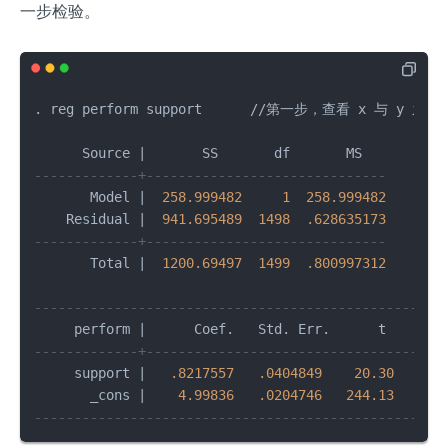
一步检验。
. reg perform support      
/
/
第一步，查看 x 与 y 之间的
      Source 
|
       SS       df       MS          
-------------+------------------------------       
       Model 
|
258.999482
1
258.999482
       
    Residual 
|
941.695489
1498
.628635173
       
-------------+------------------------------       
       Total 
|
1200.69497
1499
.800997312
       
---------------------------------------------------
     perform 
|
      Coef.   Std. Err.      t    P
>
|
-------------+-------------------------------------
     support 
|
.8217557
.0404849
20.30
0.0
       _cons 
|
4.99836
.0204746
244.13
0.0
---------------------------------------------------