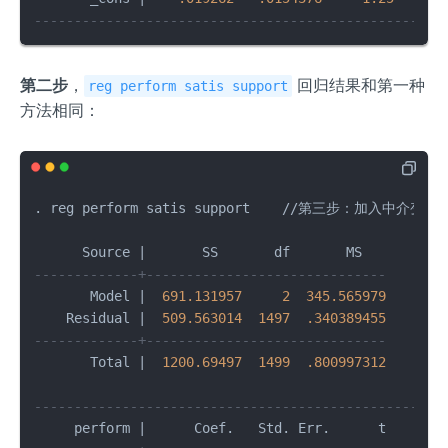
---------------------------------------------------
第二步
，
回归结果和第一种
reg perform satis support
方法相同：
. reg perform satis support    
/
/
第三步：加入中介变量 m,
      Source 
|
       SS       df       MS          
-------------+------------------------------       
       Model 
|
691.131957
2
345.565979
       
    Residual 
|
509.563014
1497
.340389455
       
-------------+------------------------------       
       Total 
|
1200.69497
1499
.800997312
       
---------------------------------------------------
     perform 
|
      Coef.   Std. Err.      t    P
>
|