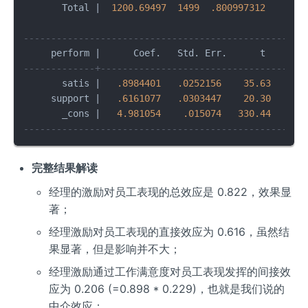
       Total 
|
1200.69497
1499
.800997312
       
---------------------------------------------------
     perform 
|
      Coef.   Std. Err.      t    P
>
|
-------------+-------------------------------------
       satis 
|
.8984401
.0252156
35.63
0.0
     support 
|
.6161077
.0303447
20.30
0.0
       _cons 
|
4.981054
.015074
330.44
0.0
---------------------------------------------------
完整结果解读
经理的激励对员工表现的总效应是 0.822，效果显
著；
经理激励对员工表现的直接效应为 0.616，虽然结
果显著，但是影响并不大；
经理激励通过工作满意度对员工表现发挥的间接效
应为 0.206 (=0.898 * 0.229)，也就是我们说的
中介效应；