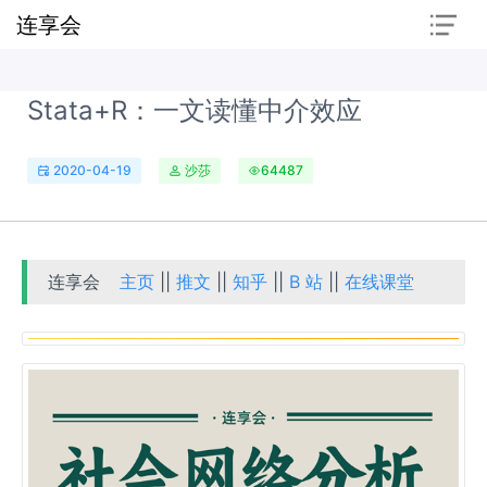
连享会
Stata+R：一文读懂中介效应
2020-04-19
沙莎
64487
连享会
主页
||
推文
||
知乎
||
B 站
||
在线课堂