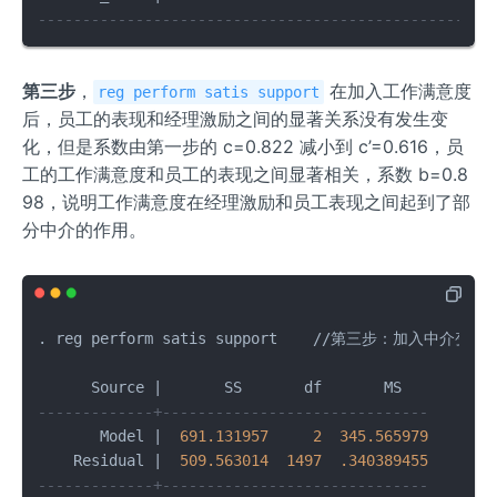
---------------------------------------------------
第三步
，
在加入工作满意度
reg perform satis support
后，员工的表现和经理激励之间的显著关系没有发生变
化，但是系数由第一步的 c=0.822 减小到 c’=0.616，员
工的工作满意度和员工的表现之间显著相关，系数 b=0.8
98，说明工作满意度在经理激励和员工表现之间起到了部
分中介的作用。
. reg perform satis support    
/
/
第三步：加入中介变量 m,
      Source 
|
       SS       df       MS          
-------------+------------------------------       
       Model 
|
691.131957
2
345.565979
       
    Residual 
|
509.563014
1497
.340389455
       
-------------+------------------------------       