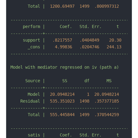
Total
|
1200.69497  
1499
.800997312
---------------------------------------------------
perform
|
Coef.
Std.
Err.
t
P>|
-------------+-------------------------------------
support
|
.8217557
.0404849
20.30
0.0
_cons
|
4.99836
.0204746
244.13
0.0
---------------------------------------------------
Model
with
mediator
regressed
on
iv
(path
a)
//
Source
|
SS
df
MS
-------------+------------------------------
Model
|
20.0948214
1
20.0948214
Residual
|
535.351023
1498
.357377185
-------------+------------------------------
Total
|
555.445844
1499
.370544259
---------------------------------------------------
satis
|
Coef.
Std.
Err.
t
P>|