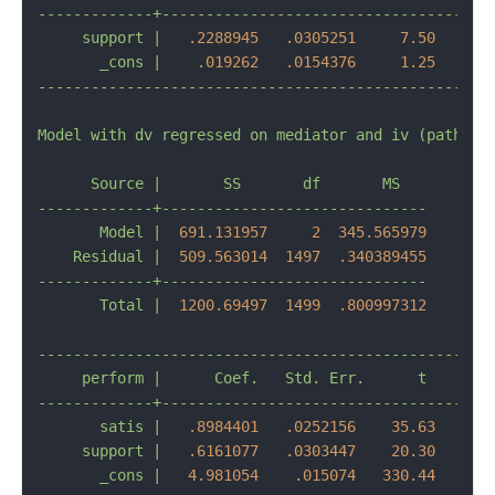
-------------+-------------------------------------
support
|
.2288945
.0305251
7.50
0.0
_cons
|
.019262
.0154376
1.25
0.2
---------------------------------------------------
Model
with
dv
regressed
on
mediator
and
iv
(paths
b
Source
|
SS
df
MS
-------------+------------------------------
Model
|
691.131957
2
345.565979
Residual
|
509.563014
1497
.340389455
-------------+------------------------------
Total
|
1200.69497  
1499
.800997312
---------------------------------------------------
perform
|
Coef.
Std.
Err.
t
P>|
-------------+-------------------------------------
satis
|
.8984401
.0252156
35.63
0.0
support
|
.6161077
.0303447
20.30
0.0
_cons
|
4.981054
.015074
330.44
0.0