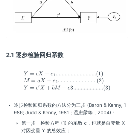
2.1 逐步检验回归系数
=
+
...........................
(
1
)
\begin{array}{l} {Y=c X+e_{1}
Y
c
X
e
1
=
+
..........................
(
2
)
M
a
X
e
2
′
=
+
+
3
....................
(
3
)
Y
c
X
b
M
e
逐步检验回归系数的方法分为三步 (Baron & Kenny, 1
986; Judd & Kenny, 1981；温忠麟等，2004)：
第一步：检验方程 (1) 的系数 c，也就是自变量 X
对因变量 Y 的总效应；