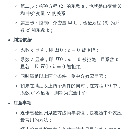
第二步：检验方程 (2) 的系数 a，也就是自变量 X
和 中介变量 M 的关系；
第三步：控制中介变量 M 后，检验方程 (3) 的系
数 c’ 和系数 b ;
判定依据
：
H
0
:
=
0
系数 c 显著，即
被拒绝；
H
c
0
H
0
:
=
0
系数 a 显著，即
被拒绝，且系数 b
H
a
:
0
H
0
:
=
0
显著，即
被拒绝；
H
b
c
:
0
=
同时满足以上两个条件，则中介效应显著；
a
:
0
=
如果在满足以上两个条件的同时，在方程 (3) 中，
b
0
=
系数 c’ 不显著，则称为完全中介；
0
注意事项
：
逐步检验回归系数方法简单易懂，是检验中介效应
最常用的方法；