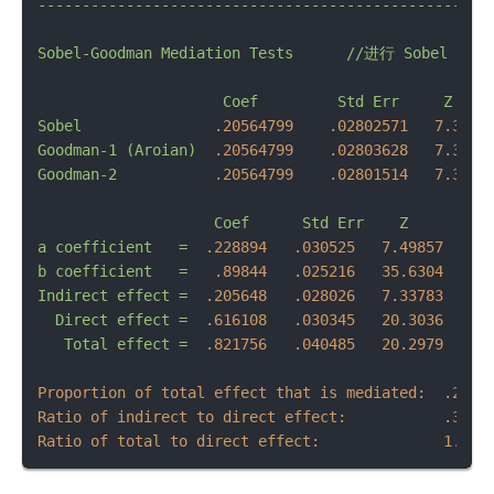
---------------------------------------------------
Sobel-Goodman
Mediation
Tests
//进行
Sobel
检验
Coef
Std
Err
Z
Sobel
.20564799
.02802571
7.338
Goodman-1
(Aroian)
.20564799
.02803628
7.335
Goodman-2
.20564799
.02801514
7.341
Coef
Std
Err
Z
a
coefficient
=
.228894
.030525
7.49857
6
b
coefficient
=
.89844
.025216
35.6304
Indirect
effect
=
.205648
.028026
7.33783
2
Direct
effect
=
.616108
.030345
20.3036
Total
effect
=
.821756
.040485
20.2979
Proportion of total effect that is mediated:
.2502
Ratio of indirect to direct effect:
.3337
Ratio of total to direct effect:
1.333