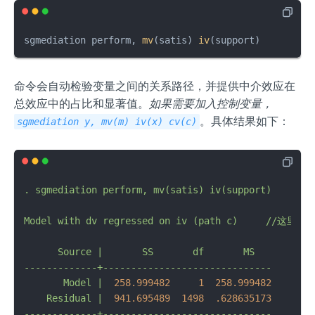
sgmediation perform, 
mv
(satis) 
iv
(support)
命令会自动检验变量之间的关系路径，并提供中介效应在
总效应中的占比和显著值。
如果需要加入控制变量，
。具体结果如下：
sgmediation y, mv(m) iv(x) cv(c)
.
sgmediation
perform,
mv(satis)
iv(support)
//用
Model
with
dv
regressed
on
iv
(path
c)
//这里，St
Source
|
SS
df
MS
-------------+------------------------------
Model
|
258.999482
1
258.999482
Residual
|
941.695489
1498
.628635173
-------------+------------------------------