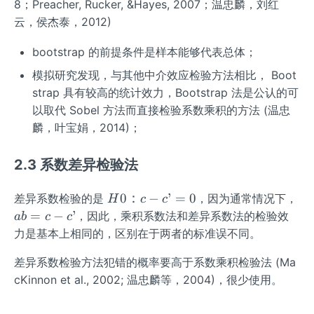
:
8；Preacher, Rucker, &Hayes, 2007；温忠麟，刘红
a
云，侯杰泰，2012)
b
=
bootstrap 的前提条件是样本能够代表总体；
0
模拟研究发现，与其他中介效应检验方法相比， Boot
strap 具有较高的统计效力，Bootstrap 法是公认的可
以取代 Sobel 方法而直接检验系数乘积的方法 (温忠
麟，叶宝娟，2014)；
2.3 系数差异检验法
H
a
0
：
−
’
=
0
差异系数检验的是
，因为通常情况下，
H
c
c
0：
b
=
−
’
，因此，乘积系数法和差异系数法的检验效
ab
c
c
c -
=
力是基本上相同的，区别在于两者的标准误不同。
c’
c
=0
-
差异系数检验方法犯错的概率要高于系数乘积检验法 (Ma
c’
cKinnon et al., 2002; 温忠麟等，2004)，很少使用。