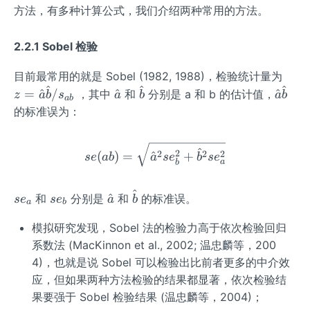
0
方法，有多种计算公式，我们介绍两种常用的方法。
:
a
2.2.1 Sobel 检验
b
=
z=
目前最常用的就是 Sobel (1982, 1988)，检验统计量为
0
^
^
^
\ha
\h
\ha
\ha
=
^
/
^
^
，其中
和
分别是 a 和 b 的估计值，
z
a
b
s
a
b
a
b
ab
t
at
t
t
的标准误为：
{a}
{a}
{b}
{a}
\ha
\ha
se(a b)=\sqrt{\hat{a}^{
^
t
2
2
2
2
t
(
)
=
^
+
se
ab
a
s
e
b
s
e
a
b
{b}
{b}
/ s
^
se_
se_
\h
\ha
^
和
分别是
和
的标准误。
s
e
s
e
a
b
_{a
a
b
{a}
{b}
at
t
b}
模拟研究发现，Sobel 法的检验力高于依次检验回归
{a}
{b}
系数法 (MacKinnon et al., 2002; 温忠麟等，200
4)，也就是说 Sobel 可以检验出比前者更多的中介效
应，但如果两种方法检验的结果都显著，依次检验结
果要强于 Sobel 检验结果 (温忠麟等，2004)；