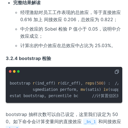
完整结果解读
经理激励对员工工作表现的总效应，等于直接效应
0.616 加上 间接效应 0.206，总效应为 0.822；
中介效应的 Sobel 检验 P 值小于 0.05，说明中介
效应成立；
计算出的中介效应在总效应中占比为 25.03%。
3.2.4 bootstrap 检验
bootstrap 
r
(ind_eff) 
r
(dir_eff), 
reps
(
500
) :  ///

          sgmediation perform, 
mv
(satis) 
iv
(suppo
estat bootstrap, percentile bc      //计算置信区间
bootstrap 抽样次数可以自己设定，这里我们设定为 50
0。如下命令会计算变量间的直接效应
和间接效应
_bs_1