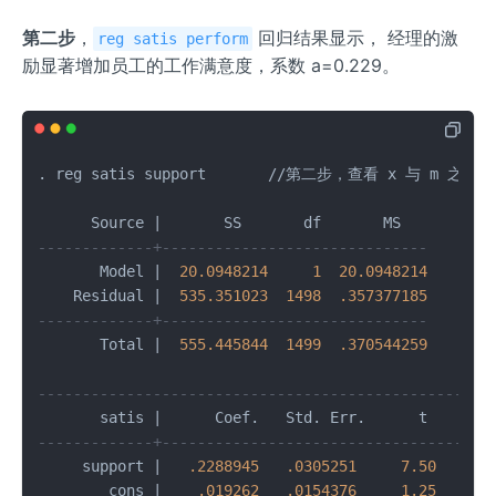
第二步
，
回归结果显示， 经理的激
reg satis perform
励显著增加员工的工作满意度，系数 a=0.229。
. reg satis support       
/
/
第二步，查看 x 与 m 之间的
      Source 
|
       SS       df       MS          
-------------+------------------------------       
       Model 
|
20.0948214
1
20.0948214
       
    Residual 
|
535.351023
1498
.357377185
       
-------------+------------------------------       
       Total 
|
555.445844
1499
.370544259
       
---------------------------------------------------
       satis 
|
      Coef.   Std. Err.      t    P
>
|
-------------+-------------------------------------
     support 
|
.2288945
.0305251
7.50
0.0
       _cons 
|
.019262
.0154376
1.25
0.2