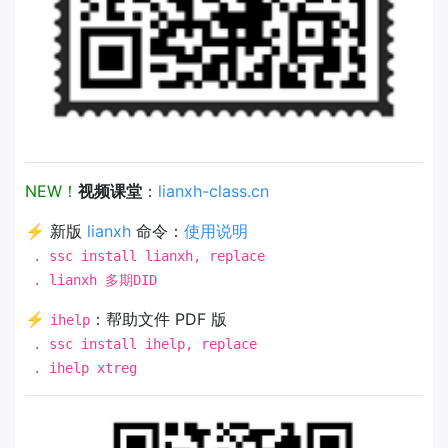
NEW！
视频课堂
：
lianxh-class.cn
⚡ 新版
lianxh
命令：
使用说明
. ssc install lianxh, replace
. lianxh 多期DID
⚡
：帮助文件 PDF 版
ihelp
. ssc install ihelp, replace
. ihelp xtreg