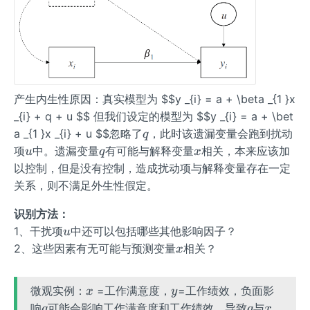
产生内生性原因：真实模型为 $$y _{i} = a + \beta _{1 }x
_{i} + q + u $$ 但我们设定的模型为 $$y _{i} = a + \bet
q
a _{1 }x _{i} + u $$忽略了
，此时该遗漏变量会跑到扰动
q
u
q
x
项
中。遗漏变量
有可能与解释变量
相关，本来应该加
u
q
x
以控制，但是没有控制，造成扰动项与解释变量存在一定
关系，则不满足外生性假定。
识别方法：
u
1、干扰项
中还可以包括哪些其他影响因子？
u
x
2、这些因素有无可能与预测变量
相关？
x
x
y
微观实例：
=工作满意度，
=工作绩效，负面影
x
y
q
q
x
y
响
可能会影响工作满意度和工作绩效，导致
与
、
q
q
x