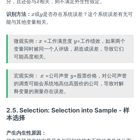
x
分，且还会与
相关，则不满足外生性假定。
x
x
y
识别方法：
或
是否存在系统误差？这个系统误差有无可
x
y
能与其他变量相关。
x
y
微观实例：
=工作满意度
=工作绩效，如果两个
x
y
变量同时被同一个人评级，易造成误差，导致它们
可能高度相关。
x
y
宏观实例：
=公司声誉
=股票价格，对公司声誉
x
y
的调查可能会系统地高估高股价的公司，导致对解
释变量的测量存在误差。
2.5. Selection: Selection into Sample - 样
本选择
产生内生性原因：