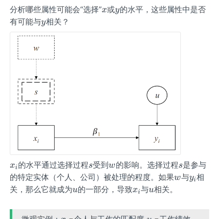
x
y
分析哪些属性可能会“选择”
或
的水平，这些属性中是否
x
y
y
有可能与
相关？
y
x_
s
w
s
的水平通过选择过程
受到
的影响。选择过程
是参与
x
s
w
s
i
{i}
w
y_
的特定实体（个人、公司）被处理的程度。如果
与
相
w
y
i
{i}
u
x_
u
关，那么它就成为
的一部分，导致
与
相关。
u
x
u
i
{i}
x
y
微观实例：
=个人与工作的匹配度
=工作绩效，