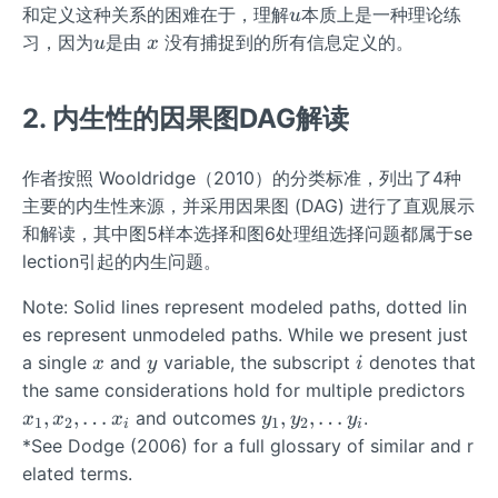
u
和定义这种关系的困难在于，理解
本质上是一种理论练
u
u
x
习，因为
是由
没有捕捉到的所有信息定义的。
u
x
2. 内生性的因果图DAG解读
作者按照 Wooldridge（2010）的分类标准，列出了4种
主要的内生性来源，并采用因果图 (DAG) 进行了直观展示
和解读，其中图5样本选择和图6处理组选择问题都属于se
lection引起的内生问题。
Note: Solid lines represent modeled paths, dotted lin
es represent unmodeled paths. While we present just
x
y
i
a single
and
variable, the subscript
denotes that
x
y
i
x
the same considerations hold for multiple predictors
_
y
,
,
…
,
,
…
and outcomes
.
x
x
x
y
y
y
1
2
1
2
i
i
1,
_
*See Dodge (2006) for a full glossary of similar and r
x
1,
elated terms.
_
y