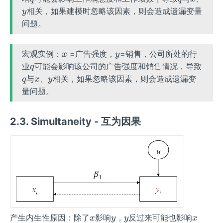
相关，如果建模时忽略该因素，则会造成遗漏变量
y
问题。
x
y
宏观实例：
=广告强度，
=销售，公司所处的行
x
y
q
q
业
可能会影响该公司的广告强度和销售情况，导致
q
x
y
与
、
相关，如果忽略该因素，则会造成遗漏变
q
x
y
量问题。
2.3. Simultaneity - 互为因果
x
y
y
x
产生内生性原因：除了
影响
，
反过来可能也影响
x
y
y
x