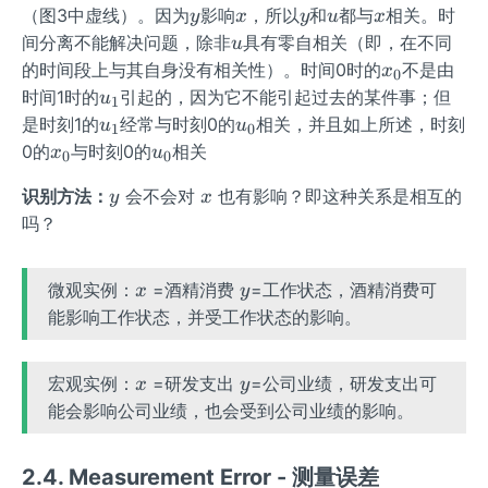
y
x
y
u
x
（图3中虚线）。因为
影响
，所以
和
都与
相关。时
y
x
y
u
x
u
间分离不能解决问题，除非
具有零自相关（即，在不同
u
x _
的时间段上与其自身没有相关性）。时间0时的
不是由
x
0
{0}
u _
时间1时的
引起的，因为它不能引起过去的某件事；但
u
1
{1}
u _
u _
是时刻1的
经常与时刻0的
相关，并且如上所述，时刻
u
u
1
0
{1}
{0}
x _
u_
0的
与时刻0的
相关
x
u
0
0
{0}
{0}
y
x
识别方法：
会不会对
也有影响？即这种关系是相互的
y
x
吗？
x
y
微观实例：
=酒精消费
=工作状态，酒精消费可
x
y
能影响工作状态，并受工作状态的影响。
x
y
宏观实例：
=研发支出
=公司业绩，研发支出可
x
y
能会影响公司业绩，也会受到公司业绩的影响。
2.4. Measurement Error - 测量误差