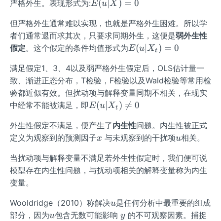
E
(
∣
)
=
0
严格外生。表现形式为:
E
u
X
(u
但严格外生通常难以实现，也就是严格外生困难。所以学
|
者们通常退而求其次，只要求同期外生，这便是
弱外生性
X)
E(u
=
(
∣
)
=
0
假定
。这个假定的条件均值形式为
E
u
X
t
|X_
0
满足假定1、3、4以及弱严格外生假定后，OLS估计量一
{t})
致、渐进正态分布，T检验，F检验以及Wald检验等常用检
=0
验都近似有效。但扰动项与解释变量同期不相关，在现实
E(u
(
∣
)

=
0
中经常不能被满足，即
E
u
X
t
|X_
外生性假定不满足，便产生了
内生性
问题。内生性被正式
{t})
x
u
定义为观察到的预测因子
与未观察到的干扰项
相关。
≠0
x
u
当扰动项与解释变量不满足若外生性假定时，我们便可说
模型存在内生性问题，与扰动项相关的解释变量称为内生
变量。
u
Wooldridge（2010）称解决
是任何分析中最重要的组成
u
u
y
部分，因为
包含无数可能影响
的不可观察因素。捕捉
u
y