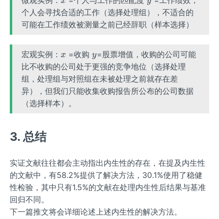
x
y
个人会寻找合适的工作（选择处理组），不适合的
可能在工作绩效被测量之前已经辞职（样本选择）
x
y
宏观实例：
=收购
=股票增值，收购的公司可能
x
y
比不收购的公司处于更强的竞争地位（选择处理
组，处理组与对照组在未被处理之前就存在差
异），但我们只能收集收购报告所公布的公司数据
（选择样本）。
3. 总结
实证文献往往都会主动指出内生性的存在，在提及内生性
的文献中，有58.2%提供了解决方法，30.1%使用了稳健
性检验，其中只有1.5%的文献在处理内生性后结果与基准
回归不同。
下一篇推文将会详细论述上述内生性的解决方法。