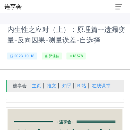
连享会
内生性之应对（上）：原理篇--遗漏变
量-反向因果-测量误差-自选择
2023-10-18
郭佳佳
18578
连享会
主页
||
推文
||
知乎
||
B 站
||
在线课堂