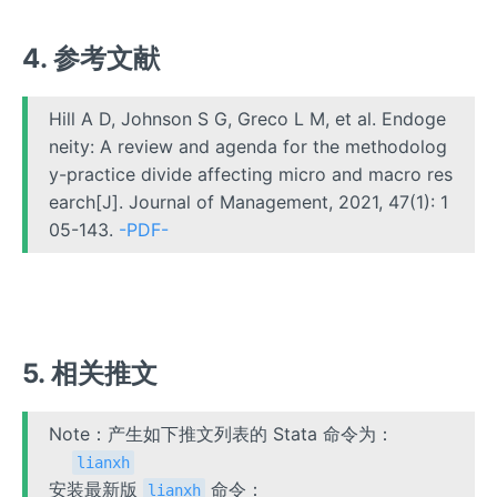
4. 参考文献
Hill A D, Johnson S G, Greco L M, et al. Endoge
neity: A review and agenda for the methodolog
y-practice divide affecting micro and macro res
earch[J]. Journal of Management, 2021, 47(1): 1
05-143.
-PDF-
5. 相关推文
Note：产生如下推文列表的 Stata 命令为：
lianxh
安装最新版
命令：
lianxh