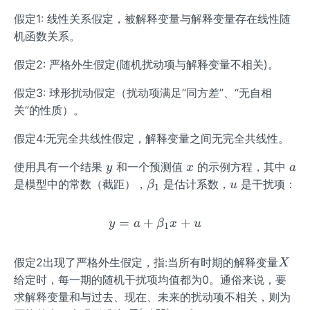
假定1: 线性关系假定，被解释变量与解释变量存在线性随
机函数关系。
假定2: 严格外生假定(随机扰动项与解释变量不相关)。
假定3: 球形扰动假定（扰动项满足“同方差”、“无自相
关”的性质）。
假定4:无完全共线性假定，解释变量之间无完全共线性。
y
x
a
使用具有一个结果
和一个预测值
的示例方程，其中
y
x
a
\b
u
是模型中的常数（截距），
是估计系数，
是干扰项：
β
u
1
et
a
=
+
y = a + \beta _{1 }x +u
+
y
a
β
x
u
1
_
{1
X
假定2出现了严格外生假定，指:当所有时期的解释变量
}
X
给定时，每一期的随机干扰项均值都为0。通俗来说，要
求解释变量和与过去、现在、未来的扰动项不相关，则为