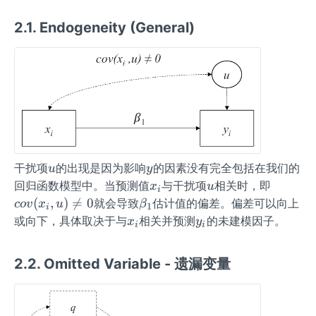
2,
_
2.1. Endogeneity (General)
\l
2,
d
\l
o
d
ts
o
x
ts
_i
y
_i
u
y
干扰项
的出现是因为影响
的因素没有完全包括在我们的
u
y
x _
u
cov
回归函数模型中。当预测值
与干扰项
相关时，即
x
u
i
{i}
(x
\be
(
,
)

=
0
就会导致
估计值的偏差。偏差可以向上
co
v
x
u
β
1
i
_
ta
x _
y_
或向下，具体取决于与
相关并预测
的未建模因子。
x
y
i
i
{i},
_
{i}
{i}
u)≠
{1}
2.2. Omitted Variable - 遗漏变量
0