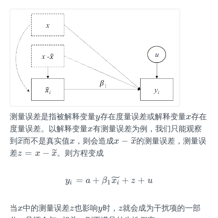
y
x
测量误差是指被解释变量
存在度量误差或解释变量
存在
y
x
x
度量误差。以解释变量
有测量误差为例，我们只能观察
x
\wi
x
x-
−
到
而不是真实值
，则会造成
的测量误差，测量误
x
x
x
x
det
\wi
z=
=
−
差
。则方程变成
z
x
x
ilde
det
x-
{x}
ilde
\wi
=
+
y_{i} = a + \beta _{1 }\
+
+
y
a
β
x
z
u
1
i
i
{x}
det
ilde
x
z
y
z
当
{x}
中的测量误差
也影响
时，
就会成为干扰项的一部
x
z
y
z