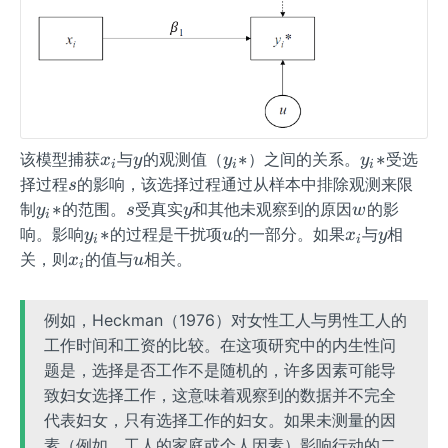
x_
y
y_
y_
∗
∗
该模型捕获
与
的观测值（
）之间的关系。
受选
x
y
y
y
i
i
i
{i}
{i}
{i}
s
择过程
的影响，该选择过程通过从样本中排除观测来限
s
*
*
y_
s
y
w
∗
制
的范围。
受真实
和其他未观察到的原因
的影
y
s
y
w
i
{i}
y_
u
x_
y
∗
响。影响
的过程是干扰项
的一部分。如果
与
相
y
u
x
y
i
i
*
{i}
{i}
x_
u
关，则
的值与
相关。
x
u
i
*
{i}
例如，Heckman（1976）对女性工人与男性工人的
工作时间和工资的比较。在这项研究中的内生性问
题是，选择是否工作不是随机的，许多因素可能导
致妇女选择工作，这意味着观察到的数据并不完全
代表妇女，只有选择工作的妇女。如果未测量的因
素（例如，工人的家庭或个人因素）影响行动的二