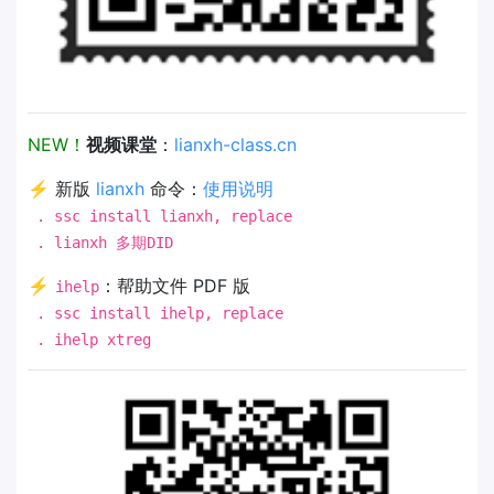
NEW！
视频课堂
：
lianxh-class.cn
⚡ 新版
lianxh
命令：
使用说明
. ssc install lianxh, replace
. lianxh 多期DID
⚡
：帮助文件 PDF 版
ihelp
. ssc install ihelp, replace
. ihelp xtreg