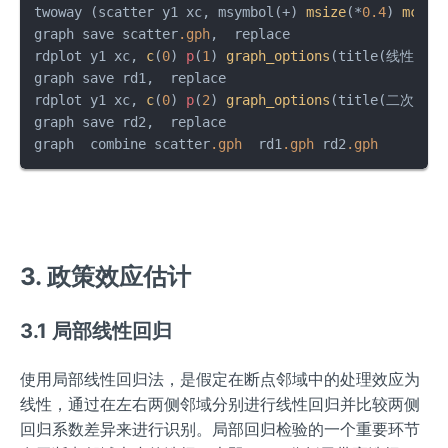
twoway (scatter y1 xc, msymbol(+) 
msize
(*
0.4
) 
mcolo
graph save scatter
.gph
,  replace

rdplot y1 xc, 
c
(
0
) 
p
(
1
) 
graph_options
(title(线性拟合)
graph save rd1,  replace

rdplot y1 xc, 
c
(
0
) 
p
(
2
) 
graph_options
(title(二次型拟
graph save rd2,  replace

graph  combine scatter
.gph
  rd1
.gph
 rd2
.gph
3. 政策效应估计
3.1 局部线性回归
使用局部线性回归法，是假定在断点邻域中的处理效应为
线性，通过在左右两侧邻域分别进行线性回归并比较两侧
回归系数差异来进行识别。局部回归检验的一个重要环节