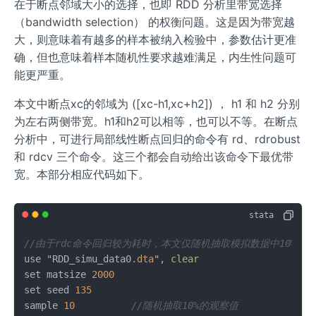
在于断点邻域大小的选择，也即 RDD 分析里带宽选择
（bandwidth selection） 的权衡问题。这是因为带宽越
大，则意味着有越多的样本被纳入检验中，参数估计更准
确，但也意味着样本随机性要求越难满足，内生性问题可
能更严重。
本文中断点xc的邻域为 ([xc-h1,xc+h2]) ， h1 和 h2 分别
为左右两侧带宽。h1和h2可以相等，也可以不等。在断点
分析中，可进行局部线性断点回归的命令有 rd、rdrobust
和 rdcv 三个命令。这三个都会自动给出该命令下最优带
宽。本部分相应代码如下。
//由于rdc命令回归较为耗时，本文仅随机抽取模拟数据中10%的
use "RDD_simu_data0
.dta
", 
clear
set matsize 
2000
set seed 
135
sample 
10
//随机抽取10%的观察值