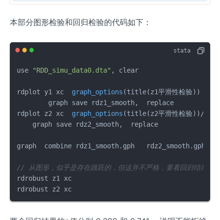
本部分图形检验和回归检验的代码如下：
use 
"RDD_simu_data0.dta"
, clear

rdplot y1 xc  
graph_options
(title(z1平滑性检验)
) 

	graph save rdz1_smooth,  replace

rdplot z2 xc  
graph_options
(title(z2平滑性检验)
)/    
    graph save rdz2_smooth,  replace

graph  combine rdz1_smooth.gph   rdz2_smooth.gph,  
// 从图形，似乎是存在跳跃的，但这并不严格，要看回归结果 
rdrobust z1 xc

rdrobust z2 xc