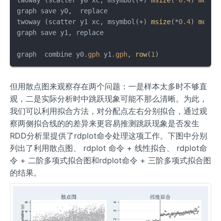
graph save y0,  replace

twoway (scatter y1 xc, msymbol(+) 
msize
(*
0.4
) 
mcolo
graph save y1, replace

graph  combine y0
.gph
 y1
.gph
, 
row
(
1
)
但用散点图来观察存在两个问题：一是样本太多时不够直
观，二是实际分析时中跳跃现象可能不那么清晰。为此，
我们可以利用拟合方法，对分配点左右分别拟合，通过观
察两侧拟合线的的差异来更容易推测跳跃现象是否发生
RDD分析里提供了rdplot命令处理这项工作。下图中分别
列出了利用散点图、 rdplot 命令 + 线性拟合、 rdplot命
令 + 二阶多项式拟合图和rdplot命令 + 三阶多项式拟合图
的结果。