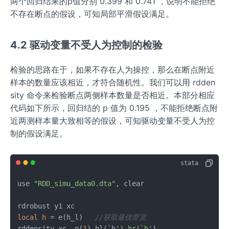
两个回归结果的p值分别 0.399 和 0.741 ，说明不能拒绝
不存在断点的假设，可知局部平滑假设满足。
4.2 驱动变量不受人为控制的检验
检验的思路在于，如果不存在人为操控，那么在断点附近
样本的数量应该相近，才符合随机性。我们可以用 rdden
sity 命令来检验断点两侧样本数量是否相近。本部分相应
代码如下所示，回归结的 p 值为 0.195 ，不能拒绝断点附
近两测样本量大致相等的假设，可知驱动变量不受人为控
制的假设满足。
use 
"RDD_simu_data0.dta"
, clear

local
h
=
 e(h_l)   
//获取最优带宽
rddensity xc, p(
1
) hl(`h
') hr(`h'
)