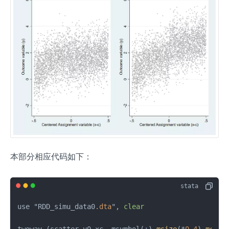
本部分相应代码如下：
use "RDD_simu_data0
.dta
", 
clear
twoway (scatter y0 xc, msymbol(+) 
msize
(*
0.4
) 
mcolo