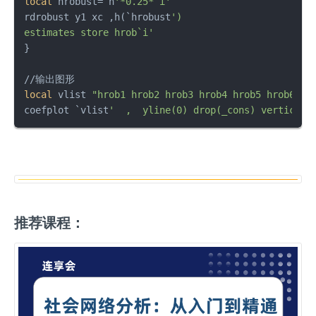
local
 hrobust=`h
'*0.25*`i'
rdrobust y1 xc ,h(`hrobust
')

estimates store hrob`i'
}

local
 vlist 
"hrob1 hrob2 hrob3 hrob4 hrob5 hrob6 hr
coefplot `vlist
推荐课程：