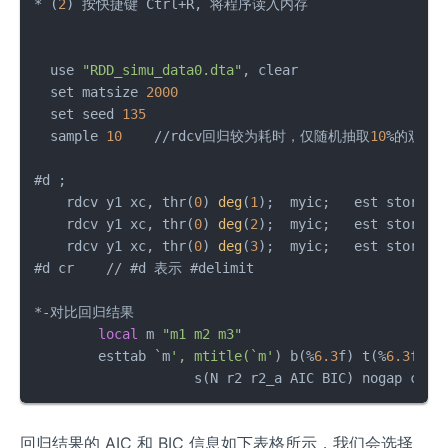
* (
2
) 按快捷键 Ctrl+R, 将程序读入内存

  use 
"RDD_simu_data0.dta"
, clear

  set matsize 
2000
  set seed 
135
  sample 
10
    //rdcv回归较为耗时，仅随机抽取
10
%的观察值
#d ;

    rdcv y1 xc, thr(
0
) 
deg
(
1
);	myic;   est store m1;   

    rdcv y1 xc, thr(
0
) 
deg
(
2
);	myic;   est store m2;

    rdcv y1 xc, thr(
0
) 
deg
(
3
);	myic;   est store m3;

#d cr    // #d 表示 #delimit

*-对比回归结果

local
 m 
"m1 m2 m3"
	esttab `m
', mtitle(`m'
) b(%
6.3
f) t(%
6.3
f)  /
		    s(N r2 r2_a AIC BIC) nogap comp
回归结果的 AIC 和 BIC 信息如下表格所示，我们会选择