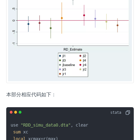
本部分相应代码如下：
use 
"RDD_simu_data0.dta"
, clear

sum
 xc

local
 xcmax=r(max)
