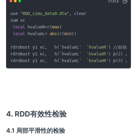
use 
"RDD_simu_data0.dta"
, clear    

sum xc

local
 hvalueR=r(
max
)  

local
 hvalueL= 
abs
(r(
min
))

rdrobust y1 xc,   h(`hvalueL
'  `hvalueR'
) //自动选择
rdrobust y1 xc,   h(`hvalueL
'  `hvalueR'
) p(
2
) //二
rdrobust y1 xc,   h(`hvalueL
'  `hvalueR'
) p(
3
) //
4. RDD有效性检验
4.1 局部平滑性的检验