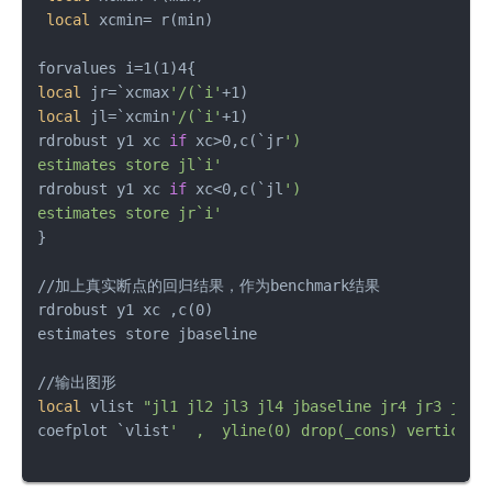
local
 xcmin= r(min)

local
 jr=`xcmax
'/(`i'
local
 jl=`xcmin
'/(`i'
+1)

rdrobust y1 xc 
if
 xc>0,c(`jr
')

estimates store jl`i'
rdrobust y1 xc 
if
 xc<0,c(`jl
')  

estimates store jr`i'
}

//加上真实断点的回归结果，作为benchmark结果

rdrobust y1 xc ,c(0)     

estimates store jbaseline

local
 vlist 
"jl1 jl2 jl3 jl4 jbaseline jr4 jr3 jr2 
coefplot `vlist
'  ,  yline(0) drop(_cons) vertical 
