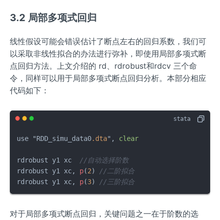
3.2 局部多项式回归
线性假设可能会错误估计了断点左右的回归系数，我们可
以采取非线性拟合的办法进行弥补，即使用局部多项式断
点回归方法。上文介绍的 rd、rdrobust和rdcv 三个命
令，同样可以用于局部多项式断点回归分析。本部分相应
代码如下：
use "RDD_simu_data0
.dta
", 
clear
rdrobust y1 xc  
//自动选择阶数
rdrobust y1 xc, 
p
(
2
) 
//二阶拟合
rdrobust y1 xc, 
p
(
3
) 
//三阶拟合
对于局部多项式断点回归，关键问题之一在于阶数的选