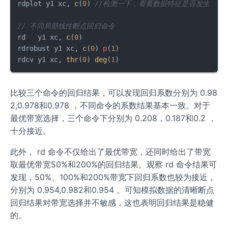
rdplot y1 xc, 
c
(
0
) 
//检测一下，看看数据特征是否发生明显
// 不同局部线性断点回归命令			
rd   y1 xc, 
c
(
0
)

rdrobust y1 xc, 
c
(
0
) 
p
(
1
) 

rdcv y1 xc, 
thr
(
0
) 
deg
(
1
)
比较三个命令的回归结果，可以发现回归系数分别为 0.98
2,0.978和0.978 ，不同命令的系数结果基本一致。对于
最优带宽选择，三个命令下分别为 0.208，0.187和0.2 ，
十分接近。
此外， rd 命令不仅给出了最优带宽，还同时给出了带宽
取最优带宽50%和200%的回归结果。观察 rd 命令结果可
发现，50%、100%和200%带宽下回归系数也较为接近，
分别为 0.954,0.982和0.954 。可知模拟数据的清晰断点
回归结果对带宽选择并不敏感，这也表明回归结果是稳健
的。