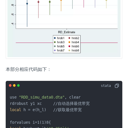
本部分相应代码如下：
use 
"RDD_simu_data0.dta"
, clear

local
 h = e(h_l)   //获取最优带宽
