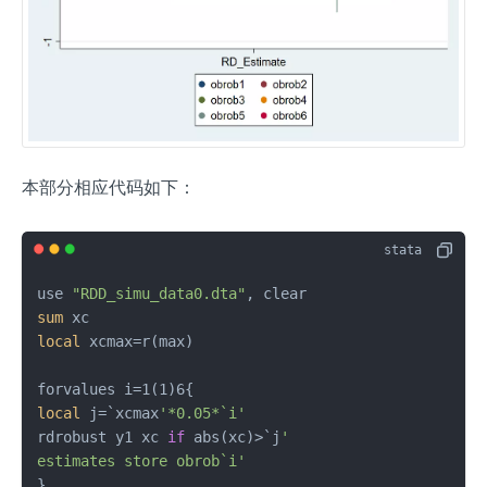
本部分相应代码如下：
use 
"RDD_simu_data0.dta"
sum
local
 xcmax=r(max)

local
 j=`xcmax
'*0.05*`i'
rdrobust y1 xc 
if
 abs(xc)>`j
'

estimates store obrob`i'
}
