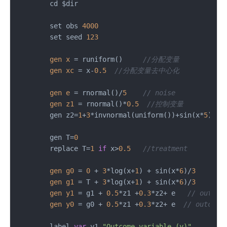
	cd $dir

	set obs 
4000
	set seed 
123
gen
x
=
 runiform()     
//分配变量
gen
xc
=
 x-
0.5
//分配变量去中心化
gen
e
=
 rnormal()/
5
// noise
gen
z1
=
 rnormal()*
0.5
//控制变量
	gen z2=
1
+
3
*invnormal(uniform())+sin(x*
5
)/
3
+
	gen T=
0
	replace T=
1
if
 x>
0.5
//treatment 
gen
g0
=
0
 + 
3
*log(x+
1
) + sin(x*
6
)/
3
gen
g1
=
 T + 
3
*log(x+
1
) + sin(x*
6
)/
3
gen
y1
=
 g1 + 
0.5
*z1 +
0.3
*z2+ e   
// outcom
gen
y0
=
 g0 + 
0.5
*z1 +
0.3
*z2+ e  
// outcome
	label 
var
 y1 
"Outcome variable (y)"