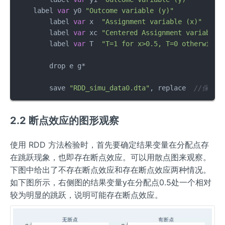
    label 
var
 y0 
"Outcome variable (y)"
	label 
var
 x  
"Assignment variable (x)"
	label 
var
 xc 
"Centered Assignment variable 
	label 
var
 T  
"T=1 for x>0.5, T=0 otherwise"
	drop e g* 

	save 
"RDD_simu_data0.dta"
, replace  
//保存
2.2 断点效应的图形观察
使用 RDD 方法检验时，首先要确定结果变量在分配点存
在跳跃现象，也即存在断点效应。可以用散点图来观察。
下图中给出了不存在断点效应和存在断点效应两种情况。
如下图所示，右侧图的结果变量y在分配点0.5处一个相对
较为明显的跳跃，说明可能存在断点效应。