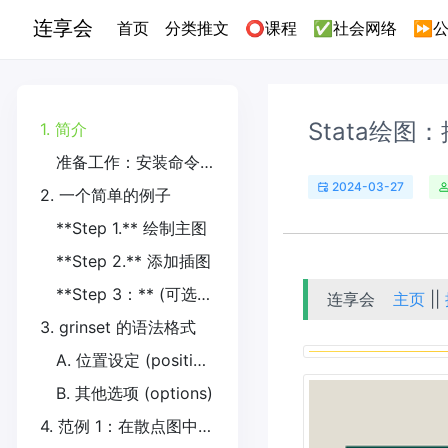
连享会
(current)
首页
分类推文
⭕课程
✅社会网络
⏩公
Stata绘图：
1. 简介
准备工作：安装命令和绘图设置
2024-03-27
2. 一个简单的例子
**Step 1.** 绘制主图
**Step 2.** 添加插图
**Step 3：** (可选) 添加更多的插图
连享会
主页
||
3. grinset 的语法格式
A. 位置设定 (position)
B. 其他选项 (options)
4. 范例 1：在散点图中插入对数转换后的 binscatter