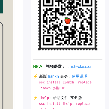
NEW！
视频课堂
：
lianxh-class.cn
⚡ 新版
lianxh
命令：
使用说明
. ssc install lianxh, replace
. lianxh 多期DID
⚡
：帮助文件 PDF 版
ihelp
. ssc install ihelp, replace