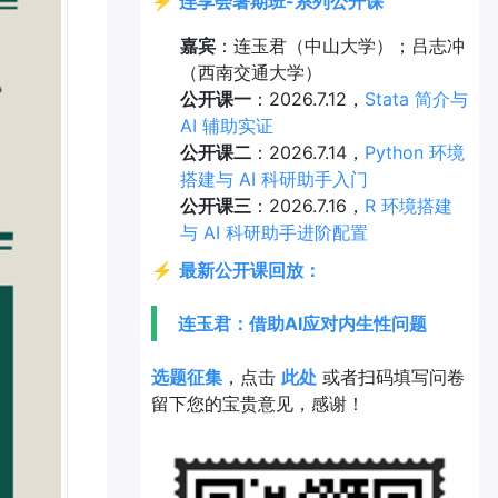
⚡
连享会暑期班-系列公开课
嘉宾
：连玉君（中山大学）；吕志冲
（西南交通大学）
公开课一
：2026.7.12，
Stata 简介与
AI 辅助实证
公开课二
：2026.7.14，
Python 环境
搭建与 AI 科研助手入门
公开课三
：2026.7.16，
R 环境搭建
与 AI 科研助手进阶配置
⚡
最新公开课回放：
连玉君：借助AI应对内生性问题
选题征集
，点击
此处
或者扫码填写问卷
留下您的宝贵意见，感谢！