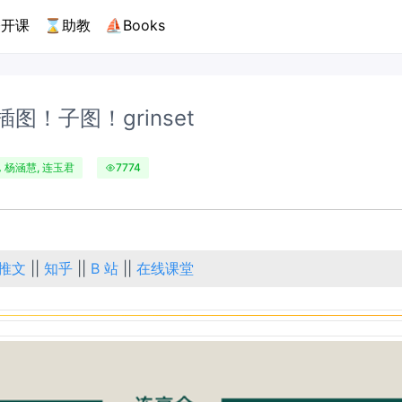
开课
⌛助教
⛵Books
插图！子图！grinset
杨涵慧, 连玉君
7774
推文
||
知乎
||
B 站
||
在线课堂