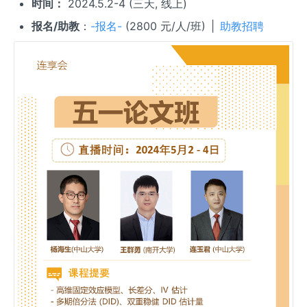
{\R
时间：
2024.5.2-4 (三天, 线上)
ight
报名/助教
：
-报名-
(2800 元/人/班) |
助教招聘
arro
w}}