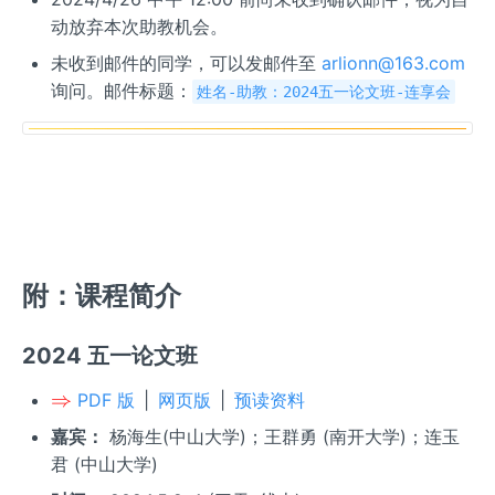
动放弃本次助教机会。
未收到邮件的同学，可以发邮件至
arlionn@163.com
询问。邮件标题：
姓名-助教：2024五一论文班-连享会
附：课程简介
2024 五一论文班
{\c
⇒
PDF 版
|
网页版
|
预读资料
olor
嘉宾：
杨海生(中山大学)；王群勇 (南开大学)；连玉
{re
君 (中山大学)
d}