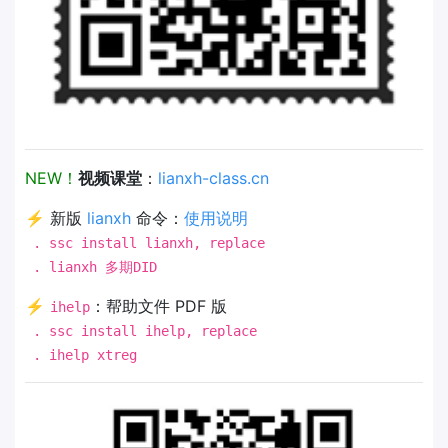
NEW！
视频课堂
：
lianxh-class.cn
⚡ 新版
lianxh
命令：
使用说明
. ssc install lianxh, replace
. lianxh 多期DID
⚡
：帮助文件 PDF 版
ihelp
. ssc install ihelp, replace
. ihelp xtreg