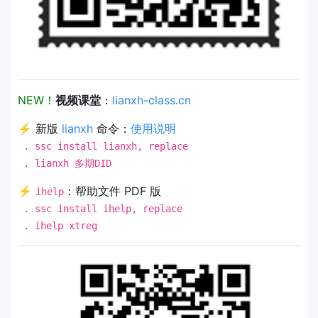
NEW！
视频课堂
：
lianxh-class.cn
⚡ 新版
lianxh
命令：
使用说明
. ssc install lianxh, replace
. lianxh 多期DID
⚡
：帮助文件 PDF 版
ihelp
. ssc install ihelp, replace
. ihelp xtreg