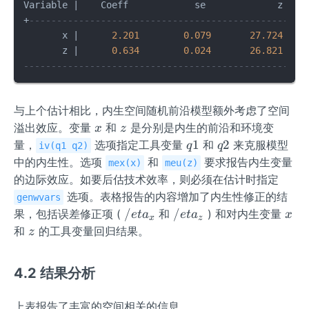
Variable 
|
+
--------------------------------------------------
       x 
|
2.201
0.079
27.724
       z 
|
0.634
0.024
26.821
---------------------------------------------------
与上个估计相比，内生空间随机前沿模型额外考虑了空间
x
z
溢出效应。变量
和
是分别是内生的前沿和环境变
x
z
q
q
1
2
量，
选项指定工具变量
和
来克服模型
q
q
iv(q1 q2)
1
2
中的内生性。选项
和
要求报告内生变量
mex(x)
meu(z)
的边际效应。如要后估技术效率，则必须在估计时指定
选项。表格报告的内容增加了内生性修正的结
genwvars
/
/
x
/
/
果，包括误差修正项 (
和
) 和对内生变量
e
t
a
e
t
a
x
x
z
e
e
z
和
的工具变量回归结果。
z
t
t
a
a
4.2 结果分析
_
_
x
z
上表报告了丰富的空间相关的信息。