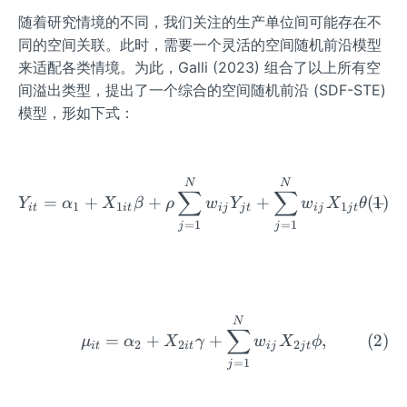
随着研究情境的不同，我们关注的生产单位间可能存在不
同的空间关联。此时，需要一个灵活的空间随机前沿模型
来适配各类情境。为此，Galli (2023) 组合了以上所有空
间溢出类型，提出了一个综合的空间随机前沿 (SDF-STE)
模型，形如下式：
\begin{equation}Y_{i t}=
N
N
∑
∑
=
+
+
+
+
Y
α
X
β
ρ
w
Y
w
X
θ
v
1
1
1
i
t
i
t
ij
j
t
ij
j
t
i
t
=
1
=
1
j
j
\begin{equation} \mu_{i 
N
∑
=
+
+
,
μ
α
X
γ
w
X
ϕ
2
2
2
i
t
i
t
ij
j
t
=
1
j