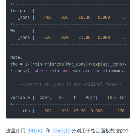
+
--------------------------------------------------
lnsigu   
|
   _cons 
|
-.482
.026
-18.38
0.000
-.533
+
--------------------------------------------------
Wy       
|
   _cons 
|
.623
.029
21.86
0.000
.567
---------------------------------------------------
Note: 

rho 
=
1
/
(rmin
+
rmin
*
exp
(Wy:_cons))
+
exp
(Wy:_cons)
/
(rm
:_cons)); 
where
 rmin 
and
 rmax 
are
 the minimum 
and
 m
---convert Wy:_cons to the original form---  
variable 
|
  Coef.   SE    t    P
>
|
t
|
    [
95
%
 Conf. 
+
--------------------------------------------------
     rho 
|
.302
.013
23.30
0.000
.276
这里使用
和
分别用于指定面板数据的个
id(id)
time(t)