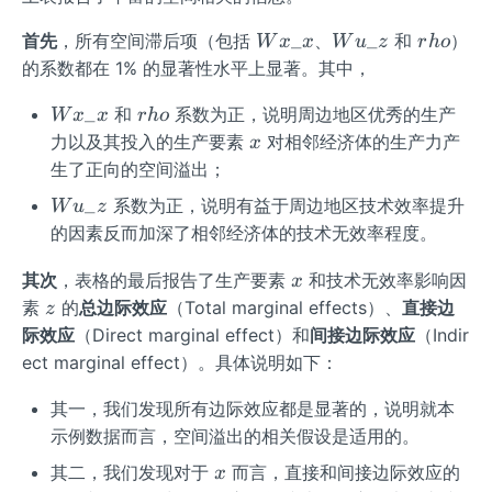
W
W
r
_
_
首先
，所有空间滞后项（包括
、
和
）
W
x
x
W
u
z
r
h
o
x
u
h
的系数都在 1% 的显著性水平上显著。其中，
\_
\_
o
W
r
_
x
z
和
系数为正，说明周边地区优秀的生产
W
x
x
r
h
o
x
h
x
力以及其投入的生产要素
对相邻经济体的生产力产
x
\_
o
生了正向的空间溢出；
x
W
_
系数为正，说明有益于周边地区技术效率提升
W
u
z
u
的因素反而加深了相邻经济体的技术无效率程度。
\_
x
z
其次
，表格的最后报告了生产要素
和技术无效率影响因
x
z
素
的
总边际效应
（Total marginal effects）、
直接边
z
际效应
（Direct marginal effect）和
间接边际效应
（Indir
ect marginal effect）。具体说明如下：
其一，我们发现所有边际效应都是显著的，说明就本
示例数据而言，空间溢出的相关假设是适用的。
x
其二，我们发现对于
而言，直接和间接边际效应的
x