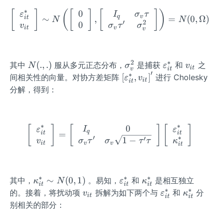
{\v
sil
{i
∗
0
\left[\begin{array}{l} \v
[
]
(
[
]
[
]
)
ε
I
σ
τ
q
v
are
o
t}
∼
,
=
(
0
,
Ω
)
i
t
N
N
′
2
0
v
σ
τ
σ
i
t
v
psil
n
v
o
_
n}
{i
t}
2
∗
N
\s
\v
v
(
.
,
.
)
其中
服从多元正态分布，
是捕获
和
之
N
σ
ε
v
i
t
v
i
t
′
(.,.)
ig
ar
_
∗
\le
[
,
]
间相关性的向量。对协方差矩阵
进行 Cholesky
ε
v
i
t
i
t
m
ep
{i
ft
分解，得到：
a
sil
t}
[\v
_
o
are
v
n
psi
∗
∗
0
\left[\begin{array}{l}\va
[
]
[
]
[
]
I
ε
ε
^
_
lo
q
=
i
t
i
t
∗
′
′
1
−
v
κ
σ
τ
σ
τ
τ
2
{i
n_
i
t
v
v
i
t
t}
{i
^*
t}
^*,
∗
∗
∗
\k
\v
\k
∼
(
0
,
1
)
其中，
。易知，
和
是相互独立
κ
N
ε
κ
i
t
i
t
i
t
v_
ap
ar
a
∗
∗
v
\v
\k
的。接着，将扰动项
拆解为如下两个与
和
分
v
ε
κ
i
t
i
t
i
t
{i
pa
ep
p
_
ar
a
别相关的部分：
t}
_
sil
p
{i
ep
p