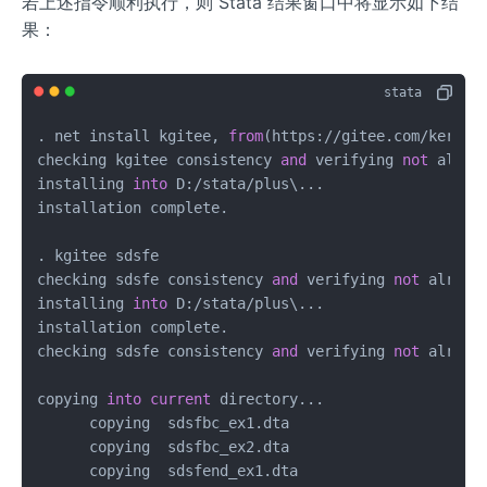
若上述指令顺利执行，则 Stata 结果窗口中将显示如下结
果：
. net install kgitee, 
from
(https:
/
/
gitee.com
/
kerryd
checking kgitee consistency 
and
 verifying 
not
 alread
installing 
into
 D:
/
stata
/
plus\...

installation complete.

. kgitee sdsfe

checking sdsfe consistency 
and
 verifying 
not
 already
installing 
into
 D:
/
stata
/
plus\...

installation complete.

checking sdsfe consistency 
and
 verifying 
not
 already
copying 
into
current
 directory...

      copying  sdsfbc_ex1.dta

      copying  sdsfbc_ex2.dta

      copying  sdsfend_ex1.dta
