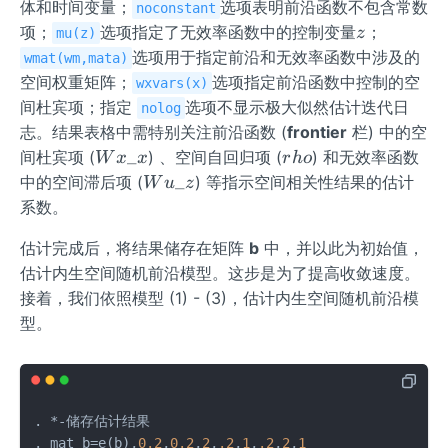
体和时间变量；
选项表明前沿函数不包含常数
noconstant
z
项；
选项指定了无效率函数中的控制变量
；
z
mu(z)
选项用于指定前沿和无效率函数中涉及的
wmat(wm,mata)
空间权重矩阵；
选项指定前沿函数中控制的空
wxvars(x)
间杜宾项；指定
选项不显示极大似然估计迭代日
nolog
志。结果表格中需特别关注前沿函数 (
frontier
栏) 中的空
W
r
_
间杜宾项 (
) 、空间自回归项 (
) 和无效率函数
W
x
x
r
h
o
x
h
W
_
中的空间滞后项 (
) 等指示空间相关性结果的估计
W
u
z
\_
o
u
系数。
x
\_
估计完成后，将结果储存在矩阵
b
中，并以此为初始值，
z
估计内生空间随机前沿模型。这步是为了提高收敛速度。
接着，我们依照模型 (1) - (3)，估计内生空间随机前沿模
型。
. 
*
-
储存估计结果

. mat b
=
e(b),
0.2
,
0.2
,
2
,
.2
,
1
,
.2
,
2
,
1