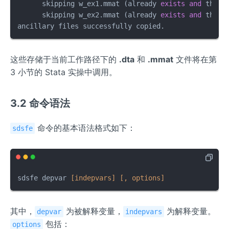
      skipping w_ex1.mmat (already 
exists
and
 the sa
      skipping w_ex2.mmat (already 
exists
and
 the sa
ancillary files successfully copied.
这些存储于当前工作路径下的
.dta
和
.mmat
文件将在第
3 小节的 Stata 实操中调用。
3.2 命令语法
命令的基本语法格式如下：
sdsfe
sdsfe depvar 
[indepvars]
[, options]
其中，
为被解释变量，
为解释变量。
depvar
indepvars
包括：
options