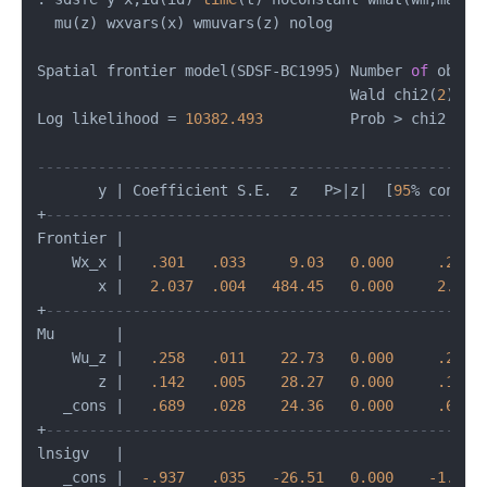
  mu(z) wxvars(x) wmuvars(z) nolog

Spatial frontier model(SDSF
-
BC1995) Number 
of
 obs 
=
                                    Wald chi2(
2
) 
=
Log likelihood 
=
10382.493
          Prob 
>
 chi2   
=
---------------------------------------------------
       y 
|
 Coefficient S.E.  z   P
>
|
z
|
  [
95
%
 conf. 
+
--------------------------------------------------
Frontier 
|
    Wx_x 
|
.301
.033
9.03
0.000
.236
       x 
|
2.037
.004
484.45
0.000
2.029
+
--------------------------------------------------
Mu       
|
    Wu_z 
|
.258
.011
22.73
0.000
.236
       z 
|
.142
.005
28.27
0.000
.132
   _cons 
|
.689
.028
24.36
0.000
.634
+
--------------------------------------------------
lnsigv   
|
   _cons 
|
-.937
.035
-26.51
0.000
-1.007