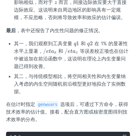
z
影响相似，而对于
而言，间接边际效应要大于直接
z
边际效应。这说明来自周边地区的影响具有一定规
模，不应忽略，否则将导致效率和效应的估计偏误。
最后
，表中还报告了内生性问题的修正情况。
q
q
1
2
其一，我们观察到工具变量
和
在 1% 的显著性
q
q
1
2
/
/
/
/
水平上显著，
和
等误差校正项也在估计
e
t
a
e
t
a
x
z
e
e
中被追加在前沿函数中，这说明在理论上内生变量问
t
t
题已得到改善。
a
a
其二，与传统模型相比，将空间相关性和内生变量纳
_
_
入考虑的内生空间随机前沿模型更好地拟合了实例数
x
z
据。
在估计时指定
选项后，可通过下方命令，获得
genwvars
技术效率的估计值。接着，配合直方图或核密度图得到技
术效率的分布。