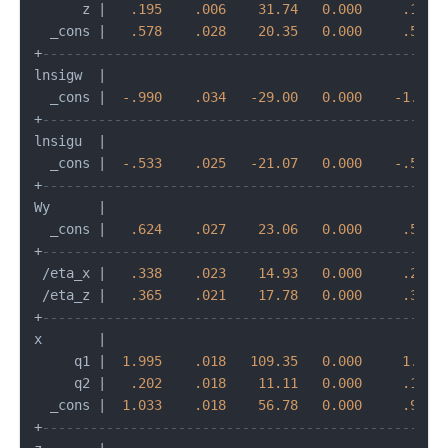
      z 
|
.195
.006
31.74
0.000
.183
  _cons 
|
.578
.028
20.35
0.000
.522
+
--------------------------------------------------
lnsigw  
|
  _cons 
|
-.990
.034
-29.00
0.000
-1.056
+
--------------------------------------------------
lnsigu  
|
  _cons 
|
-.533
.025
-21.07
0.000
-.582
+
--------------------------------------------------
Wy      
|
  _cons 
|
.624
.027
23.06
0.000
.571
+
--------------------------------------------------
/
eta_x 
|
.338
.023
14.93
0.000
.294
/
eta_z 
|
.365
.021
17.78
0.000
.324
+
--------------------------------------------------
x       
|
     q1 
|
1.995
.018
109.35
0.000
1.959
     q2 
|
.202
.018
11.11
0.000
.166
  _cons 
|
1.033
.018
56.78
0.000
.997
+
--------------------------------------------------