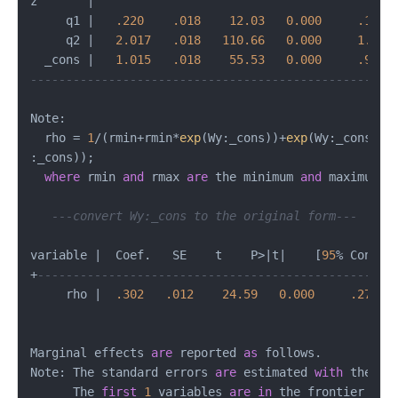
z       
|
     q1 
|
.220
.018
12.03
0.000
.185
     q2 
|
2.017
.018
110.66
0.000
1.981
  _cons 
|
1.015
.018
55.53
0.000
.979
---------------------------------------------------
Note: 

  rho 
=
1
/
(rmin
+
rmin
*
exp
(Wy:_cons))
+
exp
(Wy:_cons)
/
(
:_cons)); 

where
 rmin 
and
 rmax 
are
 the minimum 
and
 maximum e
---convert Wy:_cons to the original form---  
variable 
|
  Coef.   SE    t    P
>
|
t
|
    [
95
%
 Conf. 
+
--------------------------------------------------
     rho 
|
.302
.012
24.59
0.000
.278
Marginal effects 
are
 reported 
as
 follows.

Note: The standard errors 
are
 estimated 
with
 the Del
      The 
first
1
 variables 
are
in
 the frontier 
fun