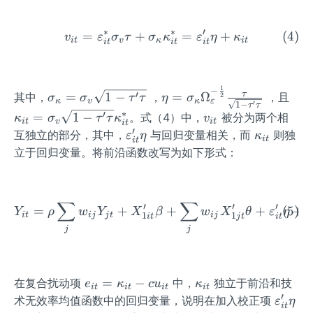
\ri
{i
o
a_
t}
sil
p
gh
t}
n
{i
o
a_
∗
∗
′
=
+
=
+
\begin{equation} v_{it} 
t]'
v
ε
σ
τ
σ
κ
ε
η
κ
^*
_
t}
n
{i
i
t
v
κ
i
t
i
t
i
t
i
t
\si
{i
^*
_
t}
m
t}
{i
^*
N
^*
t}
1
−
\s
\eta
\k
τ
′
=
1
−
=
Ω
其中，
，
，且
2
σ
σ
τ
τ
η
σ
ε
κ
v
κ
(0,
′
^*
1
−
τ
τ
ig
= \s
ap
∗
v
′
=
1
−
。式（4）中，
被分为两个相
κ
σ
τ
τ
κ
v
1)
i
t
v
i
t
m
igm
pa
i
t
_
′
\v
\k
互独立的部分，其中，
与回归变量相关，而
则独
ε
η
κ
a_
a_\k
_
i
t
i
t
{i
ar
a
立于回归变量。将前沿函数改写为如下形式：
\k
app
{i
t}
ep
p
ap
a \O
t}
sil
p
pa
meg
=
on
a_
∑
∑
=
a_
\s
\begin{equation} Y_{it} =
′
′
′
=
+
+
+
+
Y
ρ
w
Y
X
β
w
X
θ
ε
η
e
_
{i
1
1
i
t
ij
j
t
ij
i
t
j
t
i
t
\s
{\va
ig
{i
t}
j
j
ig
repsi
m
t}'
m
lon}
a_
\e
a_
^{-
v
ta
e_
\k
=
−
在复合扰动项
中，
独立于前沿和技
e
κ
c
u
κ
v
\fra
\s
i
t
i
t
i
t
i
t
{i
a
′
\v
术无效率均值函数中的回归变量，说明在加入校正项
\s
c{1}
qr
ε
η
i
t