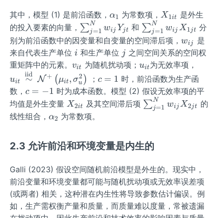
\al
X
其中，模型 (1) 是前沿函数，
为常数项，
是外生
α
X
1
1
i
t
ph
_
N
N
\s
\s
的投入要素的向量，
∑
和
∑
分
w
Y
w
X
1
ij
j
t
ij
j
t
=
1
=
1
j
j
a_
{1
u
u
w
别为前沿函数中的因变量和自变量的空间滞后项，
是
w
ij
{1}
i
m
m
_
i
j
来自代表生产单位
和生产单位
之间空间关系的空间权
i
j
t}
_
_
{i
v
u
u_
重矩阵中的元素。
为随机扰动项；
为无效率项，
v
u
i
t
i
t
{j
{j
j}
_
_
{i
iid
c
+
2
∼
,
=
1
(
)
；
时，前沿函数为生产函
N
u
μ
σ
c
=
=
i
t
i
t
u
{i
{i
t}
=
c
=
−
1
数，
时为成本函数。模型 (2) 假设无效率项的平
c
1}
1}
t}
t}
\sta
1
=
N
X
\s
均值是外生变量
及其空间滞后项
∑
的
^
^
X
w
X
2
2
i
t
ij
j
t
ckre
=
1
j
-
_
u
N
N
\al
线性组合，
为常数项。
α
l{\t
2
1
{2
m
w
w
ph
ext
i
_
_
_
a_
{ ii
2.3 允许前沿和环境变量是内生的
t}
{j
{i
{i
{2}
d
=
j}
j}
}}
1}
Galli (2023) 假设空间随机前沿模型是外生的。现实中，
Y
X
{\si
^
前沿变量和环境变量都可能与随机扰动项或无效率误差项
_
_
m}
N
{j
{1
(或两者) 相关，这种潜在内生性将导致参数估计偏误。例
\m
w
t}
j
如，生产需权衡产量和质量，而质量难以度量，常被遗漏
ath
_
t}