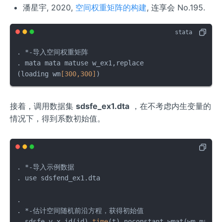
潘星宇, 2020,
空间权重矩阵的构建
, 连享会 No.195.
. *-导入空间权重矩阵

. mata mata matuse w_ex1,replace

(loading wm
[300,300]
)
接着，调用数据集
sdsfe_ex1.dta
，在不考虑内生变量的
情况下，得到系数初始值。
. 
*
-
导入示例数据

. use sdsfend_ex1.dta

. 

. 
*
-
估计空间随机前沿方程，获得初始值

. sdsfe y x,id(id) 
time
(t) noconstant wmat(wm,mata)