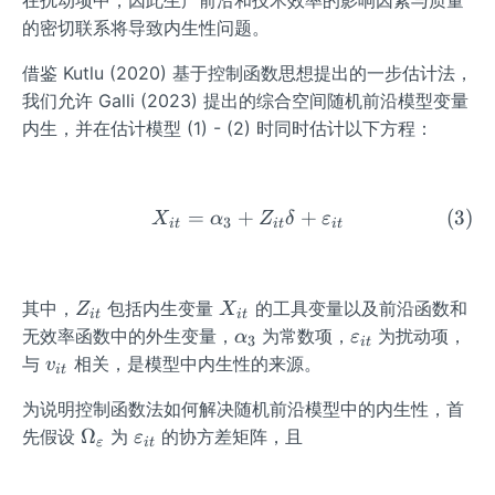
在扰动项中，因此生产前沿和技术效率的影响因素与质量
cal
{i
的密切联系将导致内生性问题。
{N}
j}
^
X
借鉴 Kutlu (2020) 基于控制函数思想提出的一步估计法，
{+}
_
我们允许 Galli (2023) 提出的综合空间随机前沿模型变量
\lef
{2
内生，并在估计模型 (1) - (2) 时同时估计以下方程：
t
j
(\m
t}
u_
{i
=
+
+
\begin{equation} X_{i t}=
X
α
Z
δ
ε
3
i
t
i
t
i
t
t},
\sig
ma
Z
X
其中，
包括内生变量
的工具变量以及前沿函数和
_u^
Z
X
i
t
i
t
_
_
\al
\v
2\ri
无效率函数中的外生变量，
为常数项，
为扰动项，
α
ε
3
i
t
{i
{i
ph
ar
ght)
v
与
相关，是模型中内生性的来源。
v
i
t
t}
t}
a_
ep
_
为说明控制函数法如何解决随机前沿模型中的内生性，首
{3}
sil
{i
\O
\v
Ω
o
先假设
为
的协方差矩阵，且
t}
ε
ε
i
t
me
ar
n
ga_
ep
_