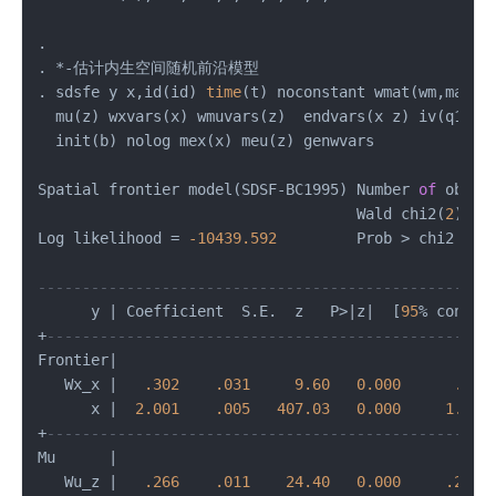
. 

. 
*
-
估计内生空间随机前沿模型

. sdsfe y x,id(id) 
time
(t) noconstant wmat(wm,mata)
  mu(z) wxvars(x) wmuvars(z)  endvars(x z) iv(q1 q2
  init(b) nolog mex(x) meu(z) genwvars

Spatial frontier model(SDSF
-
BC1995) Number 
of
 obs 
=
                                    Wald chi2(
2
) 
=
Log likelihood 
=
-10439.592
         Prob 
>
 chi2   
=
---------------------------------------------------
      y 
|
 Coefficient  S.E.  z   P
>
|
z
|
  [
95
%
 conf. 
+
--------------------------------------------------
Frontier
|
   Wx_x 
|
.302
.031
9.60
0.000
.241
      x 
|
2.001
.005
407.03
0.000
1.991
+
--------------------------------------------------
Mu      
|
   Wu_z 
|
.266
.011
24.40
0.000
.244