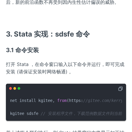
t}
p
ar
qr
{2}}
t
后，新的前沿函数不再受到因内生性估计偏误的威胁。
=
p
ep
t
\fra
{1
\k
a_
sil
{1
c{\t
-
a
{i
on
-
au}
\t
p
t}
_
\t
{\sq
a
3. Stata 实现：sdsfe 命令
p
{i
a
rt{1-
u'
a_
t}'
u'
\ta
\t
{i
\e
\t
u' \t
a
3.1 命令安装
t}
ta
a
a
u}
-c
u}
u}}
\k
打开 Stata ，在命令窗口输入以下命令并运行，即可完成
u
ap
安装 (请保证安装时网络畅通) 。
_
pa
{i
_
t}
{i
t}
net install kgitee, 
from
(https:
//gitee.com/kerrydu/
^*
kgitee sdsfe 
// 安装程序文件，下载范例数据文件到当前工作