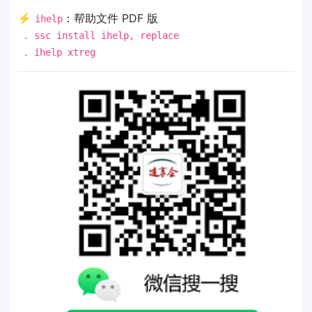
⚡
：帮助文件 PDF 版
ihelp
. ssc install ihelp, replace
. ihelp xtreg