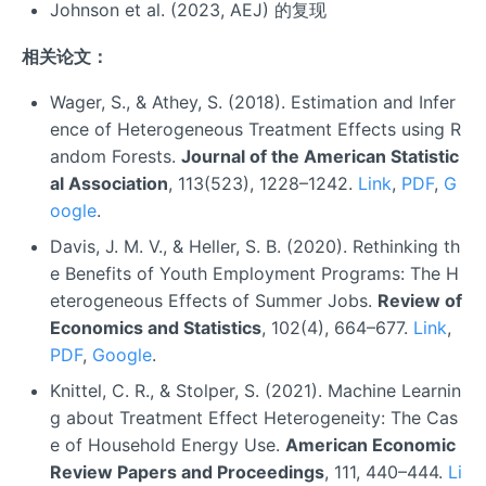
Johnson et al. (2023, AEJ) 的复现
相关论文：
Wager, S., & Athey, S. (2018). Estimation and Infer
ence of Heterogeneous Treatment Effects using R
andom Forests.
Journal of the American Statistic
al Association
, 113(523), 1228–1242.
Link
,
PDF
,
G
oogle
.
Davis, J. M. V., & Heller, S. B. (2020). Rethinking th
e Benefits of Youth Employment Programs: The H
eterogeneous Effects of Summer Jobs.
Review of
Economics and Statistics
, 102(4), 664–677.
Link
,
PDF
,
Google
.
Knittel, C. R., & Stolper, S. (2021). Machine Learnin
g about Treatment Effect Heterogeneity: The Cas
e of Household Energy Use.
American Economic
Review Papers and Proceedings
, 111, 440–444.
Li