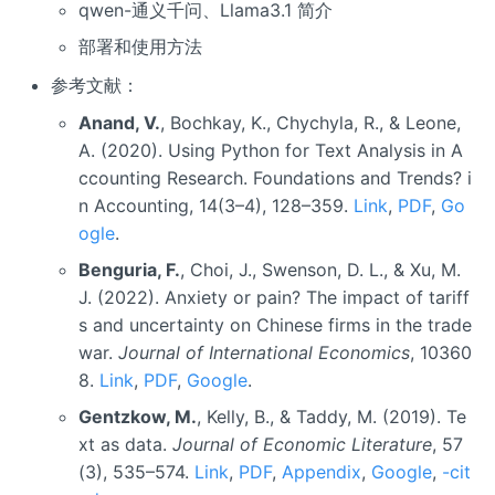
qwen-通义千问、Llama3.1 简介
部署和使用方法
参考文献：
Anand, V.
, Bochkay, K., Chychyla, R., & Leone,
A. (2020). Using Python for Text Analysis in A
ccounting Research. Foundations and Trends? i
n Accounting, 14(3–4), 128–359.
Link
,
PDF
,
Go
ogle
.
Benguria, F.
, Choi, J., Swenson, D. L., & Xu, M.
J. (2022). Anxiety or pain? The impact of tariff
s and uncertainty on Chinese firms in the trade
war.
Journal of International Economics
, 10360
8.
Link
,
PDF
,
Google
.
Gentzkow, M.
, Kelly, B., & Taddy, M. (2019). Te
xt as data.
Journal of Economic Literature
, 57
(3), 535–574.
Link
,
PDF
,
Appendix
,
Google
,
-cit