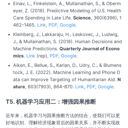
Einav, L., Finkelstein, A., Mullainathan, S., & Oberm
eyer, Z. (2018). Predictive Modeling of U.S. Health
Care Spending in Late Life.
Science
, 360(6396), 1
462–1465.
Link
,
PDF
,
Google
.
Kleinberg, J., Lakkaraju, H., Leskovec, J., Ludwig,
J., & Mullainathan, S. (2018). Human Decisions and
Machine Predictions.
Quarterly Journal of Econo
mics
.
Link
(rep),
PDF
,
Google
.
Aiken, E., Bellue, S., Karlan, D., Udry, C., & Blumens
tock, J. E. (2022). Machine Learning and Phone D
ata can Improve Targeting of Humanitarian Aid.
N
ature
, 603(7903), 864–870.
Link
,
PDF
,
Google
.
T5. 机器学习应用二：增强因果推断
近年来，机器学习与因果推断方法的结合，使我们可以更
好地识别、理解经济现象背后的因果关系，并不断实现政