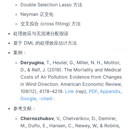
Double Selection Lasso 方法
Neyman 正交化
交叉拟合 (cross fitting) 方法
处理效应与无混淆分配假设
基于 DML 的处理效应估计方法
案例：
Deryugina
, T., Heutel, G., Miller, N. H., Molitor,
D., & Reif, J. (2019). The Mortality and Medical
Costs of Air Pollution: Evidence from Changes
in Wind Direction. American Economic Review,
109(12), 4178–4219.
Link
(rep),
PDF
,
Appendix
,
Google
,
-cited-
.
参考文献：
Chernozhukov
, V., Chetverikov, D., Demirer,
M., Duflo, E., Hansen, C., Newey, W., & Robins,