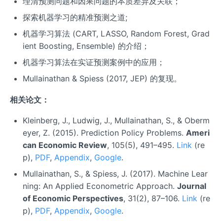
理清预测问题和因果问题的本质差异及关联；
探索机器学习的精准预测之道;
机器学习算法 (CART, LASSO, Random Forest, Grad
ient Boosting, Ensemble) 的介绍；
机器学习算法在实证预测案例中的应用；
Mullainathan & Spiess (2017, JEP) 的复现。
相关论文：
Kleinberg, J., Ludwig, J., Mullainathan, S., & Oberm
eyer, Z. (2015). Prediction Policy Problems.
Ameri
can Economic Review
, 105(5), 491–495.
Link
(re
p),
PDF
,
Appendix
,
Google
.
Mullainathan, S., & Spiess, J. (2017). Machine Lear
ning: An Applied Econometric Approach.
Journal
of Economic Perspectives
, 31(2), 87–106.
Link
(re
p),
PDF
,
Appendix
,
Google
.