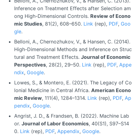
Belloni, A., Chernozhukov, V., & Hansen, C. (2013).
Inference on Treatment Effects after Selection am
ong High-Dimensional Controls.
Review of Econo
mic Studies
, 81(2), 608–650.
Link
(rep),
PDF
,
Goo
gle
.
Belloni, A., Chernozhukov, V., & Hansen, C. (2014).
High-Dimensional Methods and Inference on Struc
tural and Treatment Effects.
Journal of Economic
Perspectives
, 28(2), 29–50.
Link
(rep),
PDF
,
Appe
ndix
,
Google
.
Lowes, S., & Montero, E. (2021). The Legacy of Co
lonial Medicine in Central Africa.
American Econo
mic Review
, 111(4), 1284–1314.
Link
(rep),
PDF
,
Ap
pendix
,
Google
.
Angrist, J. D., & Frandsen, B. (2022). Machine Lab
or.
Journal of Labor Economics
, 40(S1), S97–S14
0.
Link
(rep),
PDF
,
Appendix
,
Google
.