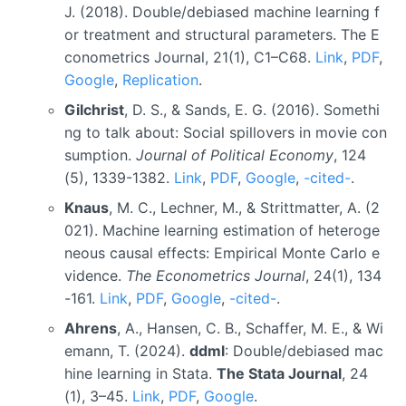
J. (2018). Double/debiased machine learning f
or treatment and structural parameters. The E
conometrics Journal, 21(1), C1–C68.
Link
,
PDF
,
Google
,
Replication
.
Gilchrist
, D. S., & Sands, E. G. (2016). Somethi
ng to talk about: Social spillovers in movie con
sumption.
Journal of Political Economy
, 124
(5), 1339-1382.
Link
,
PDF
,
Google
,
-cited-
.
Knaus
, M. C., Lechner, M., & Strittmatter, A. (2
021). Machine learning estimation of heteroge
neous causal effects: Empirical Monte Carlo e
vidence.
The Econometrics Journal
, 24(1), 134
-161.
Link
,
PDF
,
Google
,
-cited-
.
Ahrens
, A., Hansen, C. B., Schaffer, M. E., & Wi
emann, T. (2024).
ddml
: Double/debiased mac
hine learning in Stata.
The Stata Journal
, 24
(1), 3–45.
Link
,
PDF
,
Google
.