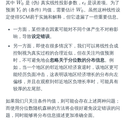
W
\e
其中
是 (伪) 真实线性投影参数，
是误差项。为了
W
ϵ
0
t
_0
ps
Y
W
预测
的 (条件) 均值，需要估计
。虽然这种线性设
Y
W
0
t
il
_
_0
定使得SCM易于实施和解释，但它遗漏了一些重要信息。
o
t
n
一方面，某些潜在因素可能对不同个体产生不对称影
_t
响，导致
设定错误
。
另一方面，即使在很多情况下，我们可以将线性合成
控制视为真实过程的合理近似，但在关注均值预测
时，不可避免地会
忽略关于分位数的分布信息
。例
如，当一个地区的邻近地区经济衰退时，该地区更可
能经历负面冲击，这表明该地区经济增长的分布向左
偏移，并且在观察到邻近地区负增长率时，可能具有
较厚的左尾部。
如果我们只关注条件均值，则可能会存在上述两种问题；
而使用分位数随机森林的方法将会很好避免设定错误的问
题，同时能够将分布信息描述更加准确全面。