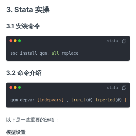
Y_t
- \h
3. Stata 实操
at
{Q}
3.1 安装命令
_{Y
_t}
(1 -
\al
ssc install qcm, 
all
 replace
ph
a/2|
X_
3.2 命令介绍
t)]
qcm depvar 
[indepvars]
 , 
trunit
(#) 
trperiod
(#) 
[opt
以下是一些重要的选项：
模型设置