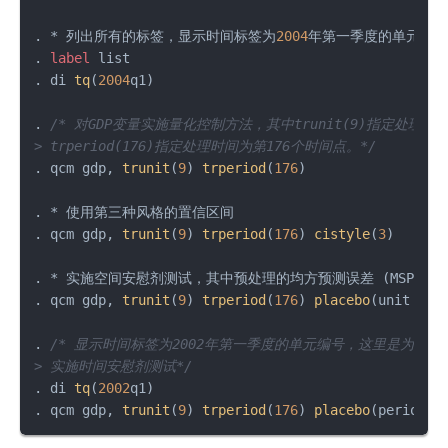
. * 列出所有的标签，显示时间标签为
2004
年第一季度的单元编号
. 
label
 list

. di 
tq
(
2004
q1)

. 
/* 对GDP变量实施量化控制方法，其中trunit(9)指定处理单
> trperiod(176)指定处理时间为第176个时间点。*/
. qcm gdp, 
trunit
(
9
) 
trperiod
(
176
)

. * 使用第三种风格的置信区间

. qcm gdp, 
trunit
(
9
) 
trperiod
(
176
) 
cistyle
(
3
)

. * 实施空间安慰剂测试，其中预处理的均方预测误差 (MSPE)
. qcm gdp, 
trunit
(
9
) 
trperiod
(
176
) 
placebo
(unit cut
. 
/* 显示时间标签为2002年第一季度的单元编号，这里是为了设
> 实施时间安慰剂测试*/
. di 
tq
(
2002
q1)

. qcm gdp, 
trunit
(
9
) 
trperiod
(
176
) 
placebo
(period(
1