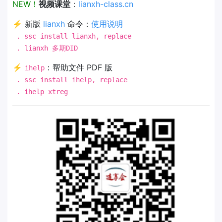
NEW！
视频课堂
：
lianxh-class.cn
⚡ 新版
lianxh
命令：
使用说明
. ssc install lianxh, replace
. lianxh 多期DID
⚡
：帮助文件 PDF 版
ihelp
. ssc install ihelp, replace
. ihelp xtreg