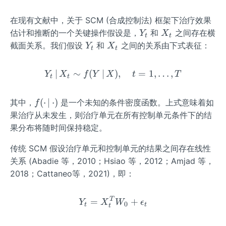
在现有文献中，关于 SCM (合成控制法) 框架下治疗效果
Y
X
估计和推断的一个关键操作假设是，
和
之间存在横
Y
X
t
t
_
_
Y
X
截面关系。我们假设
和
之间的关系由下式表征：
Y
X
t
t
t
t
_
_
t
t
∣
∼
(
∣
Y_t \,|\, X_t \sim f(Y \,|\
)
,
=
1
,
…
,
Y
X
f
Y
X
t
T
t
t
f
(
⋅
∣
⋅
)
其中，
是一个未知的条件密度函数。上式意味着如
f
(\c
果治疗从未发生，则治疗单元在所有控制单元条件下的结
do
果分布将随时间保持稳定。
t
\,|
传统 SCM 假设治疗单元和控制单元的结果之间存在线性
\,
关系 (Abadie 等，2010；Hsiao 等，2012；Amjad 等，
\c
2018；Cattaneo等，2021)，即：
do
t)
T
Y_t = X_t^T W_0 + \epsi
=
+
Y
X
W
ϵ
0
t
t
t