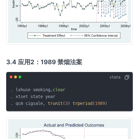
3.4 应用2：1989 禁烟法案
. lxhuse smoking,
clear
. xtset state year

. qcm cigsale, 
trunit
(
3
) 
trperiod
(
1989
)