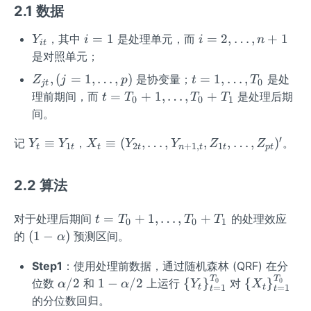
2.1 数据
Y
i
i
=
1
=
2
,
…
,
+
1
，其中
是处理单元，而
Y
i
i
n
i
t
_
=
=
是对照单元；
{i
1
2,
Z_
t
,
(
=
1
,
…
,
)
=
1
,
…
,
是协变量；
是处
Z
j
p
t
T
0
j
t
t}
\l
{j
=
t
=
+
1
,
…
,
+
理前期间，而
是处理后期
t
T
T
T
0
0
1
d
t},
1,
=
间。
o
(j
\l
T
t
′
=
d
Y
X_
≡
≡
(
,
…
,
,
,
…
,
)
_
记
，
。
Y
Y
X
Y
Y
Z
Z
1
2
+
1
,
1
s,
t
t
t
t
n
t
t
pt
1,\l
o
_t
t
0
n
dot
t
\e
\eq
+
+
2.2 算法
s,
s,
q
uiv
1,
1
p)
T
ui
(Y
\l
t
=
+
1
,
…
,
+
对于处理后期间
的处理效应
t
T
T
T
_
v
_
d
0
0
1
=
(1
(
1
−
)
的
预测区间。
0
Y
α
{2
o
T
-
_
t},
t
_
Step1
：使用处理前数据，通过随机森林 (QRF) 在分
\a
{1
\ld
s,
T
T
0
\a
1
\
\
/2
1
−
/2
{
}
{
}
lp
位数
和
上运行
对
0
0
α
α
Y
X
t}
ots,
T
t
t
=
1
=
1
t
t
+
lp
-
{Y
{X
h
的分位数回归。
Y_
_