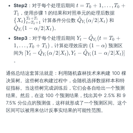
1,
h
\a
_t
_t
a)
{n
0
t
=
+
1
,
…
,
+
Step2
：对于每个处理后期间
t
T
T
0
0
\l
a/
lp
\}
\}
+
+
=
\
，使用步骤 1 的结果和对照单元的处理后数据
T
d
1
2
h
_
_
1,
T
T
^
+
{X
T
T
\ha
\ha
{
}
(
/2∣
)
计算条件分位数
和
0
1
X
Q
α
X
o
a/
{t
{t
t
Y
t
=
+
1
t},
_
t
T
t
0
_
_t
^
t
t
(
1
−
/2∣
)
。
t
2
=
=
Q
α
X
Z_
1
Y
t
0
t
\}
{Q}
{Q}
s,
1}
1}
^
{1
Y_t
−
(
=
+
Step3
：对于每个处理后期间
Y
Q
t
T
+
_
0
_{Y
_{Y
t
Y
T
t
^
^
t},
- \h
(1
1
,
…
,
+
)
(
1
−
)
，计算处理效应的
预测区
1,
T
T
α
{t
_t}
_t}
0
1
_
{T
{T
\ld
at
^
^
-
[Y_
\l
[
−
(
/2∣
)
,
−
(
1
−
/2∣
)]
间为
=
Y
Q
α
X
Y
Q
α
X
(\al
(1 -
t
Y
t
t
Y
t
0
_
_
t
t
ots,
{Q}
\a
t -
d
T_
。
ph
\al
+
0}
0}
Z_
_{Y
lp
\ha
o
0
a/2|
ph
T
{p
_t}
h
t
通俗总结这套算法就是：利用随机森林技术来构建 100 棵
t
+
X_
a/2|
_
t})'
(t =
a)
{Q}
s,
决策树。这些树在构建过程中，会随机选择数据样本和特
1}
t)
X_
1
T_0
_{Y
T
^
征指标。当这些树完成训练后，它们会各自给出一个预测
t)
+ 1,
_t}
_
{T
结果。然后，在这 100 个预测结果，找出其中 2.5% 和 9
\ld
(\al
0
_0
7.5% 分位点的预测值，这样就形成了一个预测区间。这个
ots ,
ph
+
+
区间可以被用来估计反事实结果的可能性范围。
T_0
a/2|
T
T_
+ T
X_
_
1}
_1)
t),
1