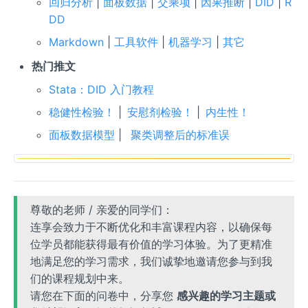
回归分析
|
面板数据
|
交乘项
|
因果推断
|
DID
|
R
DD
Markdown
|
工具软件
|
机器学习
|
其它
热门推文
Stata：DID 入门教程
稳健性检验！
|
安慰剂检验！
|
内生性！
面板数据模型
|
聚类调整后的标准误
尊敬的老师 / 亲爱的同学们：
连享会致力于不断优化和丰富课程内容，以确保每
位学员都能获得最有价值的学习体验。为了更精准
地满足您的学习需求，我们诚挚地邀请您参与到我
们的课程规划中来。
请您在下面的问卷中，分享您
感兴趣的学习主题或