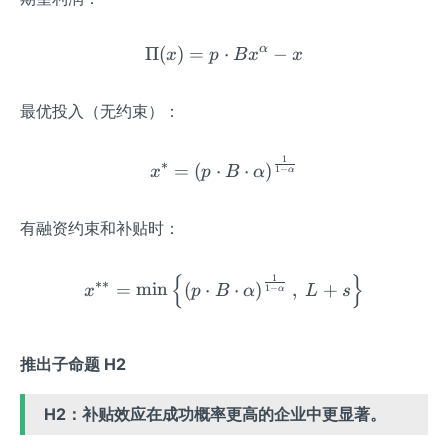
lp
h
a
α
Π
(
)
=
⋅
\Pi(x) = p \cdot Bx^\alph
−
x
p
B
x
x
最优投入（无约束）：
1
x^* = \left( p \cdot B \cd
∗
=
(
⋅
⋅
)
1
−
x
p
B
α
α
有融资约束和补贴时：
{
}
1
x^{**} = \min\left\{ \left
∗∗
=
min
(
⋅
⋅
)
,
+
1
−
x
p
B
α
L
s
α
推出子命题 H2
H2：补贴效应在成功概率更高的企业中更显著。