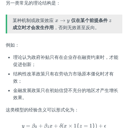
另一类常见的理论结构是：
x
z
→
某种机制或政策效应
仅在某个前提条件
x
y
z
\t
成立时才会发生作用
，否则无效甚至反向。
o
y
例如：
理论认为政府补贴只有在企业存在融资约束时，才能
促进创新；
结构性改革政策只有在劳动力市场原本僵化时才有
效；
金融发展政策只在初始信贷不充分的地区才产生增长
效果。
这类模型的经验含义可以形式化为：
=
+
+
(
y = \beta_0 + \beta_1 x 
×
1
{
=
1
})
+
y
β
β
x
δ
x
z
ϵ
0
1