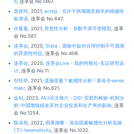
d
, 连享会 No.1467.
袁煜玲
, 2021,
acreg：允许干扰项随意相关的稳健性
标准误
, 连享会 No.647.
许曼曼
, 2021,
异质性分析：系数平滑可变模型
, 连享
会 No.587.
连享会
, 2020,
Stata：面板中如何合理控制不可观测
的异质性特征
, 连享会 No.408.
连享会
, 2020,
连享会Live - 我的特斯拉-实证研究设
计
, 连享会 No.11.
邹恬华
, 2021,
遗漏变量？敏感性分析！新命令sense
makr
, 连享会 No.621.
金钊
, 2023,
AEJ论文推介：DID-安慰剂检验-机制分
析-中国增值税改革对企业投资和生产率的影响
, 连享
会 No.1254.
陈卓然
, 2022,
因果推断：混杂因素敏感性分析实操
(下)-tesensitivity
, 连享会 No.1032.