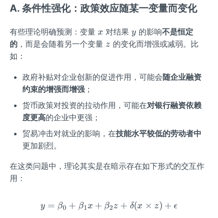
A. 条件性强化：政策效应随某一变量而变化
x
y
有些理论明确预测：变量
对结果
的影响
不是恒定
x
y
z
的
，而是会随着另一个变量
的变化而增强或减弱。比
z
如：
政府补贴对企业创新的促进作用，可能会
随企业融资
约束的增强而增强
；
货币政策对投资的拉动作用，可能在
对银行融资依赖
度更高
的企业中更强；
贸易冲击对就业的影响，在
技能水平较低的劳动者中
更加剧烈。
在这类问题中，理论其实是在暗示存在如下形式的交互作
用：
=
+
+
y = \beta_0 + \beta_1 x + 
+
(
×
)
+
y
β
β
x
β
z
δ
x
z
ϵ
0
1
2