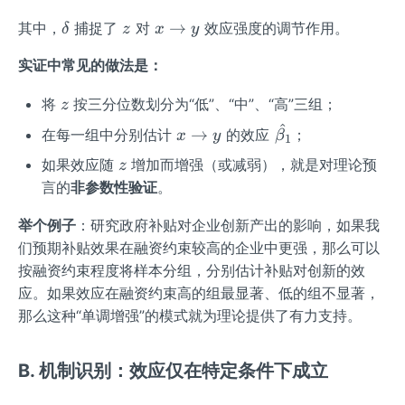
\d
z
x
→
其中，
捕捉了
对
效应强度的调节作用。
δ
z
x
y
elt
\t
实证中常见的做法是：
a
o
y
z
将
按三分位数划分为“低”、“中”、“高”三组；
z
^
x
\ha
→
在每一组中分别估计
的效应
；
x
y
β
1
\t
t
z
如果效应随
增加而增强（或减弱），就是对理论预
z
o
{\b
言的
非参数性验证
。
y
eta
_1}
举个例子
：研究政府补贴对企业创新产出的影响，如果我
们预期补贴效果在融资约束较高的企业中更强，那么可以
按融资约束程度将样本分组，分别估计补贴对创新的效
应。如果效应在融资约束高的组最显著、低的组不显著，
那么这种“单调增强”的模式就为理论提供了有力支持。
B. 机制识别：效应仅在特定条件下成立