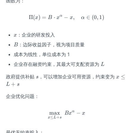
函数为：
α
Π
(
)
=
⋅
−
\Pi(x) = B \cdot x^\alpha 
,
∈
(
0
,
1
)
x
B
x
x
α
x
：企业的研发投入
x
B
：边际收益因子，视为项目质量
B
成本为线性，单位成本为 1
L
企业存在融资约束，其最大可支配资源为
L
s
x
≤
政府提供补贴
，可以增加企业可用资源，约束变为
s
x
\l
+
L
s
e
企业优化问题：
q
L
+
α
max
\max_{x \leq L + s} \; Bx
−
B
x
x
s
≤
+
x
L
s
最优无约束投入：