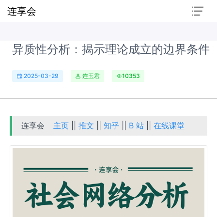
连享会
异质性分析：揭示理论成立的边界条件
2025-03-29
连玉君
10353
连享会
主页
||
推文
||
知乎
||
B 站
||
在线课堂