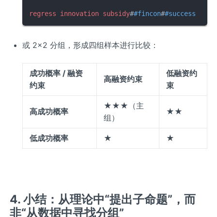
regress
innovation
subsidy
#
#fincon
#
#success
 ...
或 2×2 分组，形成四组样本进行比较：
成功概率 / 融资
低融资约
高融资约束
约束
束
★★★（主
高成功概率
★★
组）
低成功概率
★
★
4. 小结：从理论中“提出子命题”，而
非“从数据中寻找分组”