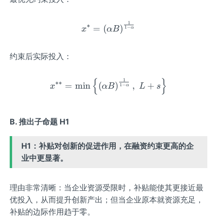
1
x^* = \left( \alpha B \rig
∗
=
(
)
1
−
x
α
B
α
约束后实际投入：
{
}
1
x^{**} = \min\left\{ \left
∗∗
=
min
(
)
,
+
1
−
x
α
B
L
s
α
B. 推出子命题 H1
H1：补贴对创新的促进作用，在融资约束更高的企
业中更显著。
理由非常清晰：当企业资源受限时，补贴能使其更接近最
优投入，从而提升创新产出；但当企业原本就资源充足，
补贴的边际作用趋于零。