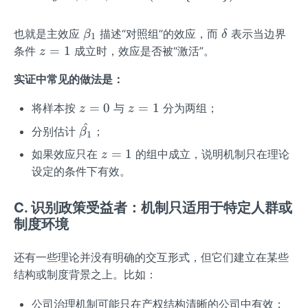
\b
\d
也就是主效应
描述“对照组”的效应，而
表示当边界
β
δ
1
et
elt
z
=
1
条件
成立时，效应是否被“激活”。
z
a_
a
=
实证中常见的做法是：
1
1
z
z
=
0
=
1
将样本按
与
分为两组；
z
z
=
=
^
\ha
分别估计
；
β
1
0
1
t
z
=
1
如果效应只在
的组中成立，说明机制只在理论
z
{\b
=
设定的条件下有效。
eta
1
_1}
C. 识别政策受益者：机制只适用于特定人群或
制度环境
还有一些理论并没有明确的交互形式，但它们建立在某些
结构或制度背景之上。比如：
公司治理机制可能只在产权结构清晰的公司中有效；