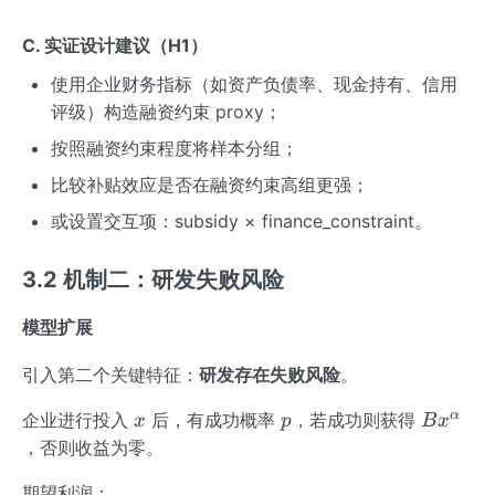
C. 实证设计建议（H1）
使用企业财务指标（如资产负债率、现金持有、信用
评级）构造融资约束 proxy；
按照融资约束程度将样本分组；
比较补贴效应是否在融资约束高组更强；
或设置交互项：subsidy × finance_constraint。
3.2 机制二：研发失败风险
模型扩展
引入第二个关键特征：
研发存在失败风险
。
x
p
B
α
企业进行投入
后，有成功概率
，若成功则获得
x
p
B
x
x^
，否则收益为零。
\a
期望利润：