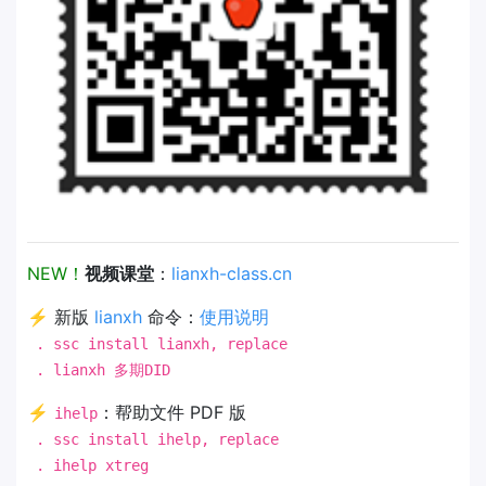
NEW！
视频课堂
：
lianxh-class.cn
⚡ 新版
lianxh
命令：
使用说明
. ssc install lianxh, replace
. lianxh 多期DID
⚡
：帮助文件 PDF 版
ihelp
. ssc install ihelp, replace
. ihelp xtreg