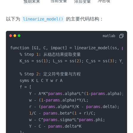
当前变量
冲击项
滞后变量
预期未来
以下为
的主要代码结构：
linearize_model()
function [G1, C, impact] = linearize_model(ss, 
para
    % Step 
1
: 从稳态结果提取变量

    K_ss = ss(
1
); L_ss = ss(
2
); C_ss = ss(
3
); Y_ss 
    % Step 
2
: 定义符号变量与方程

    syms K L C Y w r A

    f = [

        Y - A*K^
params
.alpha*L^(
1
-
params
.alpha);

        w - (
1
-
params
.alpha)*Y/L;

        r - (
params
.alpha*Y/K - 
params
.delta);

1
/C - 
params
.beta*(
1
 + r)/C;

        w - C^
params
.sigma*L^
params
.phi;

        Y - C - 
params
.delta*K

    ];
