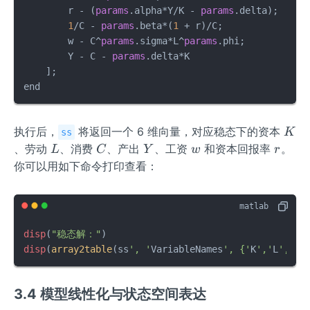
        r - (
params
.alpha*Y/K - 
params
.delta);

1
/C - 
params
.beta*(
1
 + r)/C;

        w - C^
params
.sigma*L^
params
.phi;

        Y - C - 
params
.delta*K

    ];

end
K
执行后，
将返回一个 6 维向量，对应稳态下的资本
K
ss
L
C
Y
w
r
、劳动
、消费
、产出
、工资
和资本回报率
。
L
C
Y
w
r
你可以用如下命令打印查看：
disp
(
"稳态解："
disp
(
array2table
(ss
', '
VariableNames
', {'
K
','
L
','
C
'
3.4 模型线性化与状态空间表达