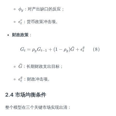
hi
_
\p
：对产出缺口的反应；
ϕ
y
\p
hi
i
_y
\e
r
：货币政策冲击项。
ϵ
t
ps
il
财政政策
：
o
n
ˉ
g
=
+
(
1
−
G_t = \rho_g G_{t-1} +
)
+
（
8
）
G
ρ
G
ρ
G
ϵ
_t
−
1
t
g
t
g
t
^r
ˉ
\ba
：长期财政支出目标；
G
r
{G}
g
\e
：财政冲击项。
ϵ
t
ps
il
2.4 市场均衡条件
o
n
整个模型在三个关键市场实现出清：
_t
^