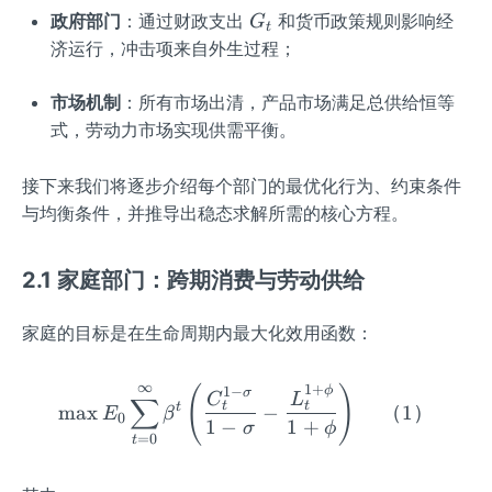
G
政府部门
：通过财政支出
和货币政策规则影响经
G
t
_
济运行，冲击项来自外生过程；
t
市场机制
：所有市场出清，产品市场满足总供给恒等
式，劳动力市场实现供需平衡。
接下来我们将逐步介绍每个部门的最优化行为、约束条件
与均衡条件，并推导出稳态求解所需的核心方程。
2.1 家庭部门：跨期消费与劳动供给
家庭的目标是在生命周期内最大化效用函数：
∞
1
+
(
)
\max E_0 \sum_{t=0}^{\in
1
−
ϕ
σ
C
L
∑
t
t
t
max
−
（
1
）
E
β
0
1
−
1
+
σ
ϕ
=
0
t