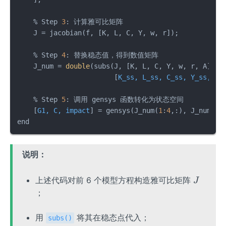
    % Step 
3
: 计算雅可比矩阵

    J = jacobian(f, [K, L, C, Y, w, r]);

    % Step 
4
: 替换稳态值，得到数值矩阵

    J_num = 
double
(subs(J, [K, L, C, Y, w, r, A], ..
                        [
K_ss, L_ss, C_ss, Y_ss, w_
    % Step 
5
: 调用 gensys 函数转化为状态空间

    [
G1, C, impact
] = gensys(J_num(
1
:
4
,:), J_num(
5
:
end
说明：
J
上述代码对前 6 个模型方程构造雅可比矩阵
J
；
用
将其在稳态点代入；
subs()