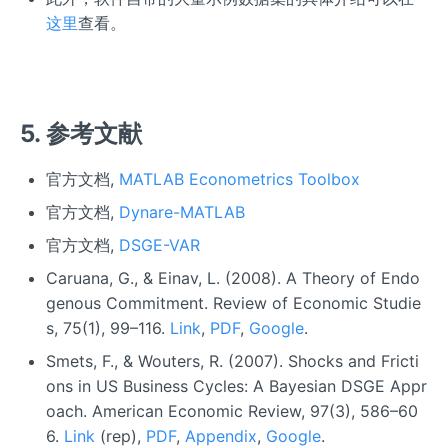
这里
查看。
5. 参考文献
官方文档,
MATLAB Econometrics Toolbox
官方文档,
Dynare-MATLAB
官方文档,
DSGE-VAR
Caruana, G., & Einav, L. (2008). A Theory of Endo
genous Commitment. Review of Economic Studie
s, 75(1), 99–116.
Link
,
PDF
,
Google
.
Smets, F., & Wouters, R. (2007). Shocks and Fricti
ons in US Business Cycles: A Bayesian DSGE Appr
oach. American Economic Review, 97(3), 586–60
6.
Link
(rep),
PDF
,
Appendix
,
Google
.