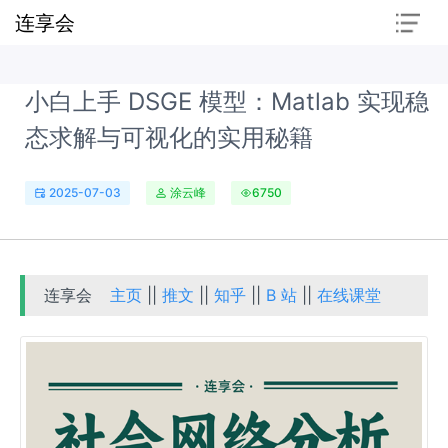
连享会
小白上手 DSGE 模型：Matlab 实现稳
态求解与可视化的实用秘籍
2025-07-03
涂云峰
6750
连享会
主页
||
推文
||
知乎
||
B 站
||
在线课堂