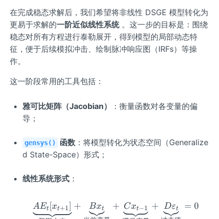
在完成稳态求解后，我们希望将非线性 DSGE 模型转化为
更易于求解的
一阶近似线性系统
。这一步的目标是：围绕
稳态对所有方程进行泰勒展开，得到模型的局部动态特
征，便于后续模拟冲击、绘制脉冲响应图（IRFs）等操
作。
这一阶段常用的工具包括：
雅可比矩阵（Jacobian）
：衡量函数对各变量的偏
导；
函数
：将模型转化为状态空间（Generalize
gensys()
d State-Space）形式；
线性系统形式
：
[
]
+
+
\underbrace{A E_t[x_
+
=
0
A
E
x
B
x
C
x
D
ε
+
1
−
1
t
t
t
t
t