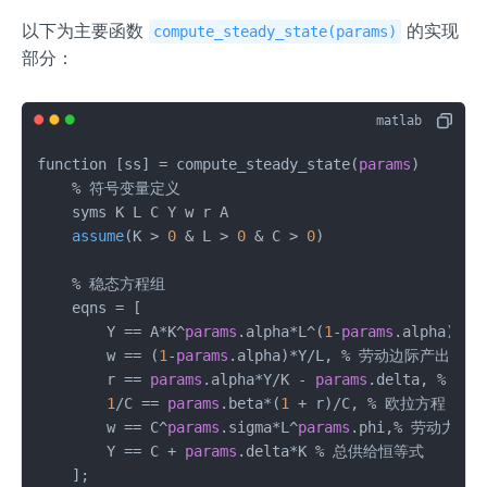
以下为主要函数
的实现
compute_steady_state(params)
部分：
function [ss] = compute_steady_state(
params
)

    % 符号变量定义

syms K L C Y w r A

assume
(
K > 
0
 & L > 
0
 & C > 
0
)

    % 稳态方程组

    eqns
 = [

        Y == A*K^
params
.alpha*L^(
1
-
params
.alpha),
        w == (
1
-
params
.alpha)*Y/L, % 劳动边际产出，
        r == 
params
.alpha*Y/K - 
params
.delta, % 
1
/C == 
params
.beta*(
1
 + r)/C, % 欧拉方程 ，
        w == C^
params
.sigma*L^
params
.phi,% 劳动力
        Y == C + 
params
.delta*K % 总供给恒等式

    ];
