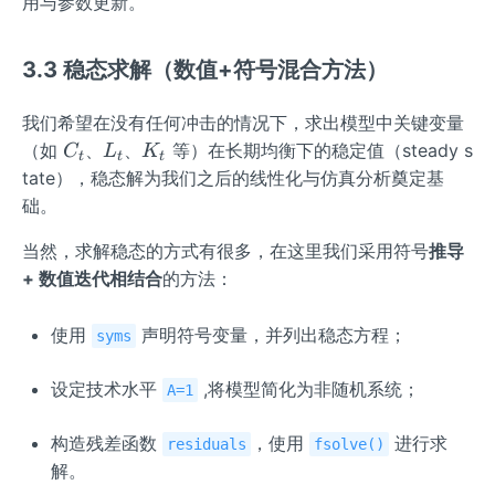
用与参数更新。
3.3 稳态求解（数值+符号混合方法）
我们希望在没有任何冲击的情况下，求出模型中关键变量
C
L
K
（如
、
、
等）在长期均衡下的稳定值（steady s
C
L
K
t
t
t
_
_
_
tate），稳态解为我们之后的线性化与仿真分析奠定基
t
t
t
础。
当然，求解稳态的方式有很多，在这里我们采用符号
推导
+ 数值迭代相结合
的方法：
使用
声明符号变量，并列出稳态方程；
syms
设定技术水平
,将模型简化为非随机系统；
A=1
构造残差函数
，使用
进行求
residuals
fsolve()
解。