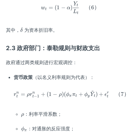
Y
w_t = (1-\alpha) \fra
t
=
(
1
−
)
（
6
）
w
α
t
L
t
\d
其中，
为资本折旧率。
δ
elt
a
2.3 政府部门：泰勒规则与财政支出
政府通过两类规则进行宏观调控：
货币政策
（以名义利率规则为代表）：
~
n
n
r_t^n = \rho r_{t-1}^n 
r
=
+
(
1
−
)
(
+
)
+
（
7
）
r
ρ
r
ρ
ϕ
π
ϕ
Y
ϵ
−
1
π
t
y
t
t
t
t
\r
：利率平滑系数；
ρ
h
o
\p
：对通胀的反应强度；
ϕ
π