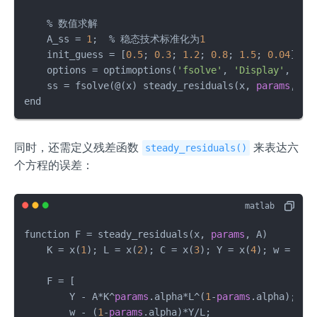
    % 数值求解

    A_ss = 
1
;  % 稳态技术标准化为
1
    init_guess = [
0.5
; 
0.3
; 
1.2
; 
0.8
; 
1.5
; 
0.04
]; % 
    options = optimoptions(
'fsolve'
, 
'Display'
, 
'it
    ss = fsolve(@(x) steady_residuals(x, 
params
, A_
end
同时，还需定义残差函数
来表达六
steady_residuals()
个方程的误差：
function F = steady_residuals(x, 
params
, A)

    K = x(
1
); L = x(
2
); C = x(
3
); Y = x(
4
); w = x(
5
    F = [

        Y - A*K^
params
.alpha*L^(
1
-
params
.alpha);

        w - (
1
-
params
.alpha)*Y/L;
