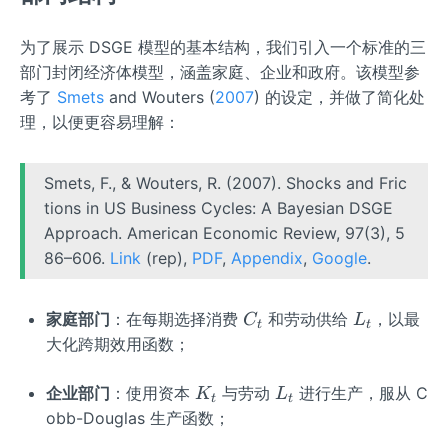
为了展示 DSGE 模型的基本结构，我们引入一个标准的三
部门封闭经济体模型，涵盖家庭、企业和政府。该模型参
考了
Smets
and Wouters (
2007
) 的设定，并做了简化处
理，以便更容易理解：
Smets, F., & Wouters, R. (2007). Shocks and Fric
tions in US Business Cycles: A Bayesian DSGE
Approach. American Economic Review, 97(3), 5
86–606.
Link
(rep),
PDF
,
Appendix
,
Google
.
C
L
家庭部门
：在每期选择消费
和劳动供给
，以最
C
L
t
t
_
_
大化跨期效用函数；
t
t
K
L
企业部门
：使用资本
与劳动
进行生产，服从 C
K
L
t
t
_
_
obb-Douglas 生产函数；
t
t