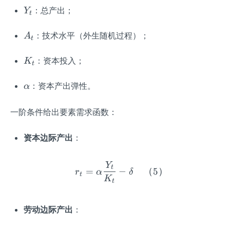
Y
：总产出；
Y
t
_
t
A
：技术水平（外生随机过程）；
A
t
_
t
K
：资本投入；
K
t
_
t
\a
：资本产出弹性。
α
lp
h
一阶条件给出要素需求函数：
a
资本边际产出
：
Y
r_t = \alpha \frac{Y_t
t
=
−
（
5
）
r
α
δ
t
K
t
劳动边际产出
：