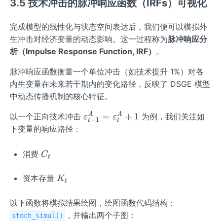
3.5 技术冲击的脉冲响应函数（IRFs）可视化
完成模型的线性化与状态空间表达后，我们便可以模拟外
生冲击对经济变量的动态影响。这一过程称为
脉冲响应分
析（Impulse Response Function, IRF）
。
脉冲响应函数衡量一个单位冲击（如技术提升 1%）对各
内生变量在未来若干期内的变化路径，反映了 DSGE 模型
中动态传播机制的核心特征。
\v
A
A
=
+
1
以一个正向技术冲击
为例，我们关注如
ε
ε
+
1
t
t
ar
下变量的响应路径：
ep
sil
C
消费
C
t
o
_
n
t
K
资本存量
K
t
_
_
{t
t
以下函数将模拟结果绘图，绘图函数代码结构：
+
，并输出两个子图：
stoch_simul()
1}