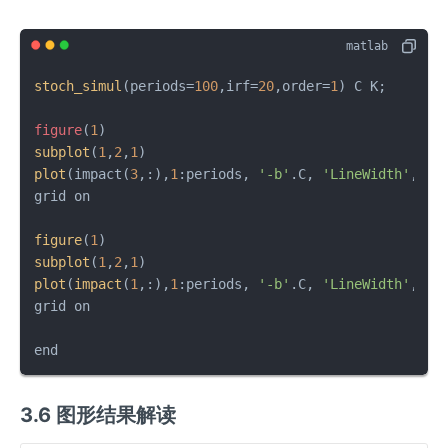
^
A
=
\v
stoch_simul
(periods=
100
,irf=
20
,order=
1
) C K;

ar
ep
figure
(
1
sil
subplot
(
1
,
2
,
1
plot
(impact(
3
,:),
1
:periods, 
'-b'
.C, 
'LineWidth'
, 
1
)
o
grid on

n
_t
figure
(
1
^
subplot
(
1
,
2
,
1
A
plot
(
impact
(
1
,:),
1
:periods, 
'-b'
.C, 
'LineWidth'
, 
1
)
+
grid on

1
end
3.6 图形结果解读