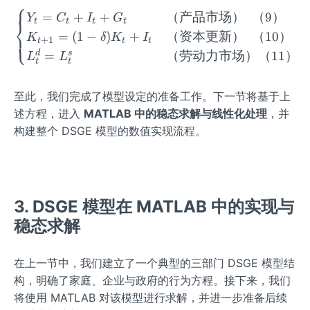
⎧
g
\begin{cases} Y_t = C
=
+
+
（产品市场）
（
9
）
Y
C
I
G
t
t
t
t
⎨
=
(
1
−
)
+
（资本更新）
（
10
）
⎩
K
δ
K
I
+
1
t
t
t
d
s
=
（劳动力市场）（
11
）
L
L
t
t
至此，我们完成了模型设定的准备工作。下一节将基于上
述方程，进入
MATLAB 中的稳态求解与线性化处理
，并
构建整个 DSGE 模型的数值实现流程。
3. DSGE 模型在 MATLAB 中的实现与
稳态求解
在上一节中，我们建立了一个典型的三部门 DSGE 模型结
构，明确了家庭、企业与政府的行为方程。接下来，我们
将使用 MATLAB 对该模型进行求解，并进一步准备后续