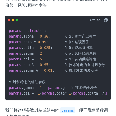
份额、风险规避程度等。
params
 = 
struct
params
.alpha = 
0.36
params
.beta = 
0.99
params
.delta = 
0.025
params
.sigma = 
2
params
.phi = 
1.5
params
.rho_A = 
0.95
params
.sigma_A = 
0.01
;     % 技术冲击的波动率

params
.gamma = 
1
 + 
params
params
.psi = (
1
-
params
.beta*(
1
-
params
.delta))/(
para
我们将这些参数封装成结构体
，便于后续函数调
params