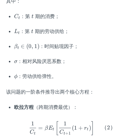
其中：
C
t
：第
期的消费；
C
t
t
_
t
L
t
：第
期的劳动供给；
L
t
t
_
t
\b
∈
(
0
,
1
)
：时间贴现因子；
β
t
et
a_
\s
：相对风险厌恶系数；
σ
t
ig
\i
m
\p
：劳动供给弹性。
ϕ
n
a
hi
(0,
该问题的一阶条件推导出两个核心方程：
1)
欧拉方程
（跨期消费最优）：
1
1
\frac{1}{C_t} = \beta E
[
]
=
(
1
+
)
（
2
）
β
E
r
t
t
C
C
+
1
t
t