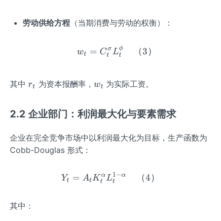
劳动供给方程
（当期消费与劳动的权衡）：
ϕ
w_t = C_t^\sigma L_t^
σ
=
（
3
）
w
C
L
t
t
t
r
w
其中
为资本报酬率，
为实际工资。
r
w
t
t
_
_
t
t
2.2 企业部门：利润最大化与要素需求
企业在完全竞争市场中以利润最大化为目标，生产函数为
Cobb-Douglas 形式：
1
−
α
α
=
Y_t = A_t K_t^\alpha L
（
4
）
Y
A
K
L
t
t
t
t
其中：