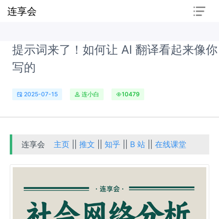
连享会
提示词来了！如何让 AI 翻译看起来像你
写的
2025-07-15
连小白
10479
连享会
主页
||
推文
||
知乎
||
B 站
||
在线课堂