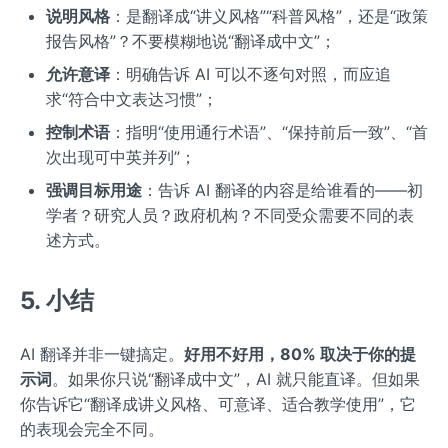
说明风格
：是翻译成“讲义风格”“科普风格”，还是“政策
报告风格”？不要模糊地说“翻译成中文”；
允许意译
：明确告诉 AI 可以不逐句对照，而应追
求“符合中文表达习惯”；
控制术语
：指明“使用通行术语”、“保持前后一致”、“首
次出现可中英并列”；
强调目标用途
：告诉 AI 翻译的内容是给谁看的——初
学者？研究人员？政府机构？不同受众需要不同的表
述方式。
5. 小结
AI 翻译并非一键搞定。
好用不好用，80% 取决于你的提
示词
。如果你只说“翻译成中文”，AI 就只能直译。但如果
你告诉它“翻译成讲义风格、可意译、适合教学使用”，它
的表现会完全不同。