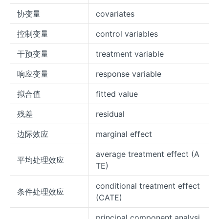
协变量
covariates
控制变量
control variables
干预变量
treatment variable
响应变量
response variable
拟合值
fitted value
残差
residual
边际效应
marginal effect
average treatment effect (A
平均处理效应
TE)
conditional treatment effect
条件处理效应
(CATE)
principal component analysi