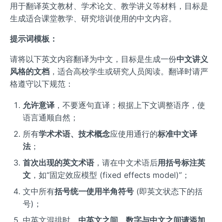
用于翻译英文教材、学术论文、教学讲义等材料，目标是
生成适合课堂教学、研究培训使用的中文内容。
提示词模板：
请将以下英文内容翻译为中文，目标是生成一份
中文讲义
风格的文档
，适合高校学生或研究人员阅读。翻译时请严
格遵守以下规范：
允许意译
，不要逐句直译；根据上下文调整语序，使
语言通顺自然；
所有
学术术语、技术概念
应使用通行的
标准中文译
法
；
首次出现的英文术语
，请在中文术语后
用括号标注英
文
，如“固定效应模型 (fixed effects model)”；
文中所有
括号统一使用半角符号
(即英文状态下的括
号)；
中英文混排时，
中英文之间、数字与中文之间请添加