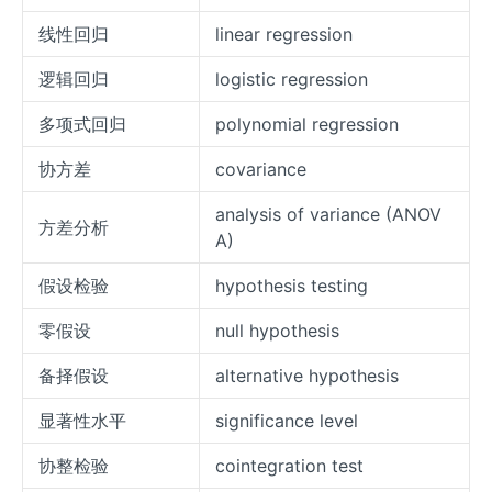
线性回归
linear regression
逻辑回归
logistic regression
多项式回归
polynomial regression
协方差
covariance
analysis of variance (ANOV
方差分析
A)
假设检验
hypothesis testing
零假设
null hypothesis
备择假设
alternative hypothesis
显著性水平
significance level
协整检验
cointegration test