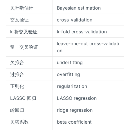
贝叶斯估计
Bayesian estimation
交叉验证
cross-validation
k 折交叉验证
k-fold cross-validation
leave-one-out cross-validati
留一交叉验证
on
欠拟合
underfitting
过拟合
overfitting
正则化
regularization
LASSO 回归
LASSO regression
岭回归
ridge regression
贝塔系数
beta coefficient