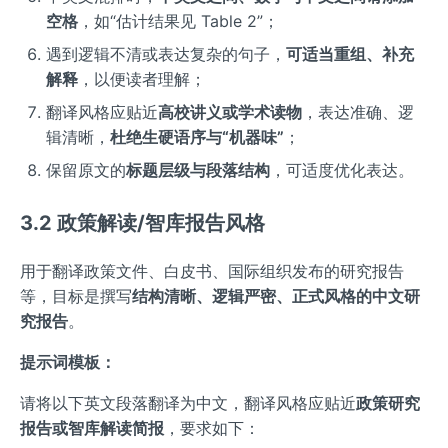
空格
，如“估计结果见 Table 2”；
遇到逻辑不清或表达复杂的句子，
可适当重组、补充
解释
，以便读者理解；
翻译风格应贴近
高校讲义或学术读物
，表达准确、逻
辑清晰，
杜绝生硬语序与“机器味”
；
保留原文的
标题层级与段落结构
，可适度优化表达。
3.2 政策解读/智库报告风格
用于翻译政策文件、白皮书、国际组织发布的研究报告
等，目标是撰写
结构清晰、逻辑严密、正式风格的中文研
究报告
。
提示词模板：
请将以下英文段落翻译为中文，翻译风格应贴近
政策研究
报告或智库解读简报
，要求如下：