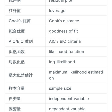
残差图
residual plot
杠杆值
leverage
Cook’s 距离
Cook’s distance
拟合优度
goodness of fit
AIC/BIC 准则
AIC / BIC criteria
似然函数
likelihood function
对数似然
log-likelihood
maximum likelihood estimati
极大似然估计
on
样本容量
sample size
自变量
independent variable
因变量
dependent variable