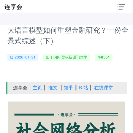
连享会
大语言模型如何重塑金融研究？一份全
景式综述（下）
2026-01-31
丁闪闪 曾咏新 厦门大学
8554
连享会
主页
||
推文
||
知乎
||
B 站
||
在线课堂