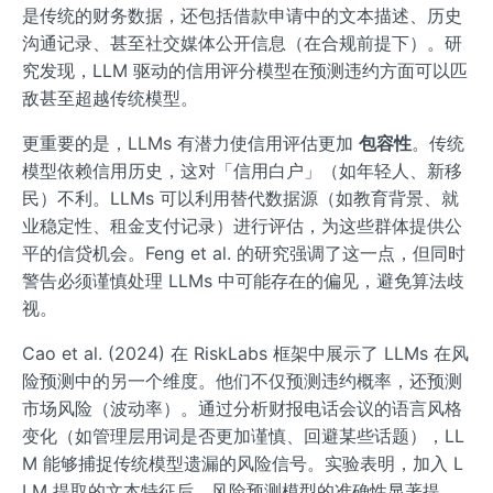
是传统的财务数据，还包括借款申请中的文本描述、历史
沟通记录、甚至社交媒体公开信息（在合规前提下）。研
究发现，LLM 驱动的信用评分模型在预测违约方面可以匹
敌甚至超越传统模型。
更重要的是，LLMs 有潜力使信用评估更加
包容性
。传统
模型依赖信用历史，这对「信用白户」（如年轻人、新移
民）不利。LLMs 可以利用替代数据源（如教育背景、就
业稳定性、租金支付记录）进行评估，为这些群体提供公
平的信贷机会。Feng et al. 的研究强调了这一点，但同时
警告必须谨慎处理 LLMs 中可能存在的偏见，避免算法歧
视。
Cao et al. (2024) 在 RiskLabs 框架中展示了 LLMs 在风
险预测中的另一个维度。他们不仅预测违约概率，还预测
市场风险（波动率）。通过分析财报电话会议的语言风格
变化（如管理层用词是否更加谨慎、回避某些话题），LL
M 能够捕捉传统模型遗漏的风险信号。实验表明，加入 L
LM 提取的文本特征后，风险预测模型的准确性显著提