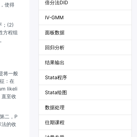
倍分法DID
，使得
IV-GMM
；(2)
性方程组
面板数据
。
回归分析
结果输出
想是将一般
Stata程序
征：在
ikeli
Stata绘图
，直至收
数据处理
第二，P
往期课程
算法的收