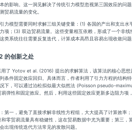
本的影响。这一洞见解决了传统引力模型忽视第三国效应的问题
测贸易流量的变化。
引力模型需要同时求解三组关键变量：(1) 各国的产出和支出水平
力项；(3) 双边贸易流量。这些变量相互依赖，形成了一个非线
这类系统往往需要反复迭代，计算成本高昂且容易出现收敛问题
ity2 的创新之处
了 Yotov et al. (2016) 提出的求解算法，该算法的核心思
列条件固定效应回归。具体而言，作者利用了引力方程的结构特
可以通过泊松拟似最大似然法 (Poisson pseudo-maximum l
) 估计贸易弹性和固定效应。然后，利用这些固定效应更新多边阻力项
：第一，避免了直接求解非线性方程组，大大提高了计算效率；
方差和零贸易流量具有稳健性，这在贸易数据中尤为重要；第三，
会出现传统迭代方法常见的发散问题。