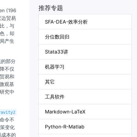
推荐专题
 (196
双边贸易
SFA-DEA-效率分析
比，与
色，却
分位数回归
局产生
Stata33讲
传统的部分
机器学习
降不仅
贸易和
其它
的微观基
研究中
工具软件
Markdown-LaTeX
ravity2
命令不
Python-R-Matlab
易政策变化
易成本的