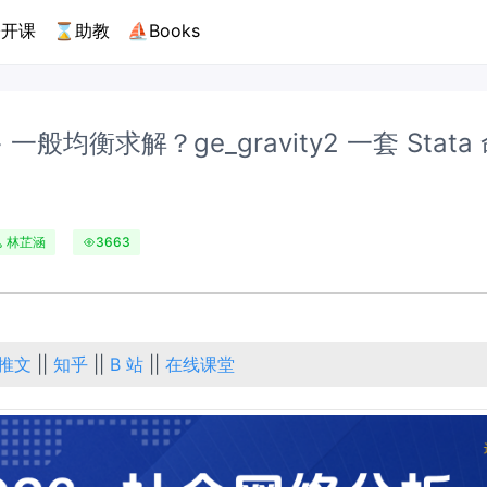
开课
⌛助教
⛵Books
+ 一般均衡求解？ge_gravity2 一套 Stat
林芷涵
3663
推文
||
知乎
||
B 站
||
在线课堂