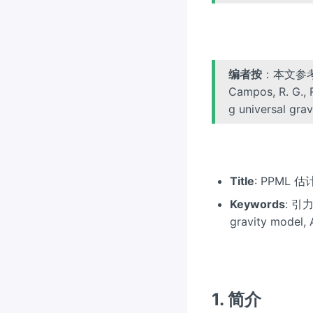
编者按
：本文参
Campos, R. G., R
g universal gra
Title
: PPML 
Keywords
: 引力
gravity model,
1. 简介