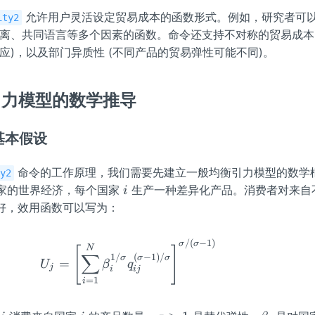
允许用户灵活设定贸易成本的函数形式。例如，研究者可
ity2
离、共同语言等多个因素的函数。命令还支持不对称的贸易成本 
应)，以及部门异质性 (不同产品的贸易弹性可能不同)。
衡引力模型的数学推导
与基本假设
命令的工作原理，我们需要先建立一般均衡引力模型的数学
ty2
i
家的世界经济，每个国家
生产一种差异化产品。消费者对来自
i
偏好，效用函数可以写为：
/
(
−
1
)
U_j = \left[\sum_{i=1}^{N} \b
σ
σ
N
[
]
∑
1/
(
−
1
)
/
σ
σ
σ
=
U
β
q
j
i
ij
=
1
i