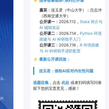
⚡
连享会暑期班-系列公开课
嘉宾
：连玉君（中山大学）；吕志冲
（西南交通大学）
公开课一
：2026.7.12，
Stata 简介与
AI 辅助实证
公开课二
：2026.7.14，
Python 环境
搭建与 AI 科研助手入门
公开课三
：2026.7.16，
R 环境搭建
与 AI 科研助手进阶配置
⚡
最新公开课回放：
连玉君：借助AI应对内生性问题
选题征集
，点击
此处
或者扫码填写问卷
留下您的宝贵意见，感谢！