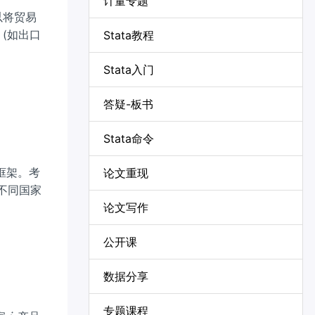
计量专题
以将贸易
(如出口
Stata教程
Stata入门
答疑-板书
Stata命令
框架。考
论文重现
不同国家
论文写作
公开课
eta_i^{1/\sigma} q_{ij}^{(\sigma-1)/\sigma}\right
数据分享
专题课程