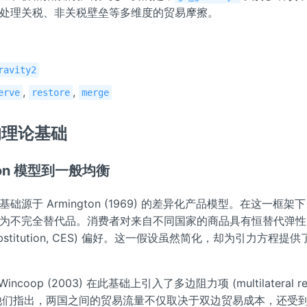
处理关税、非关税壁垒等多维度的贸易摩擦。
ravity2
,
,
erve
restore
merge
的理论基础
ngton 模型到一般均衡
源于 Armington (1969) 的差异化产品模型。在这一框架
为不完全替代品。消费者对来自不同国家的商品具有恒替代弹性 (c
y of substitution, CES) 偏好。这一假设虽然简化，却为引力方程
n Wincoop (2003) 在此基础上引入了多边阻力项 (multilateral res
概念。他们指出，两国之间的贸易流量不仅取决于双边贸易成本，还受