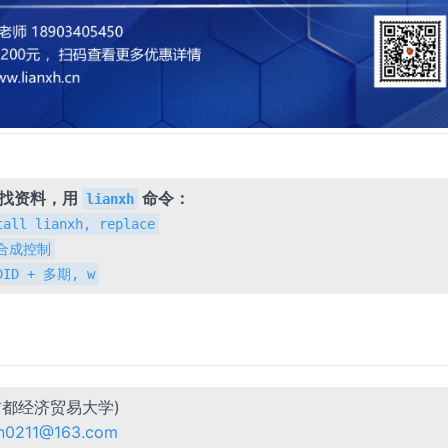
，找资料，用
命令：
lianxh
tall lianxh, replace
h 合成控制
 DID + 多期, w
首都经济贸易大学)
lin0211@163.com