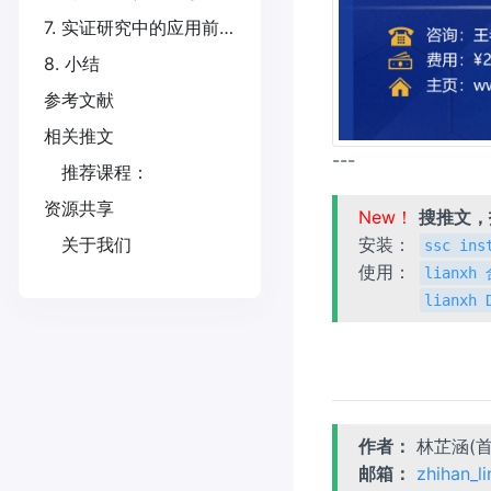
7. 实证研究中的应用前景
8. 小结
参考文献
相关推文
---
推荐课程：
资源共享
New！
搜推文
安装：
关于我们
ssc ins
使用：
lianx
lianxh
作者：
林芷涵(
邮箱：
zhihan_