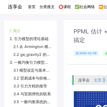
连享会
(current)
首页
分类推文
⭕课程
✅社会网络
⏩公
PPML 估计 
1. 简介
2. 引力模型的理论基础
搞定
2.1 从 Armington 模型到一般均衡
2026-02-08
2.2 ge_gravity2 的创新之处
3. 一般均衡引力模型的数学推导
3.1 模型设定与基本假设
3.2 贸易成本与价格关系
连享会
主页
||
3.3 引力方程的推导
3.4 与贸易弹性的联系
3.5 一般均衡系统的求解