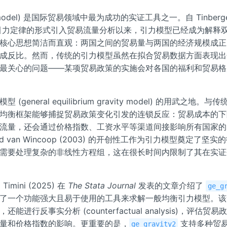
y model) 是国际贸易领域中最为成功的实证工具之一。自 Tinbergen
有引力定律的形式引入贸易流量分析以来，引力模型已经成为解释
核心思想简洁而直观：两国之间的贸易量与两国的经济规模成正
成反比。然而，传统的引力模型虽然在拟合贸易数据方面表现出
最关心的问题——某项贸易政策的实施会对各国的福利和贸易格
general equilibrium gravity model) 的用武之地。与
均衡框架能够捕捉贸易政策变化引发的连锁反应：贸易成本的下
流量，还会通过价格指数、工资水平等渠道间接影响所有国家的
and van Wincoop (2003) 的开创性工作为引力模型奠定了坚实
需要处理复杂的非线性方程组，这在很长时间内限制了其在实证
 Timini (2025) 在
The Stata Journal
发表的文章介绍了
ge_g
了一个功能强大且易于使用的工具来求解一般均衡引力模型。该
进行反事实分析 (counterfactual analysis)，评估贸
量和价格指数的影响。更重要的是，
支持多种贸
ge_gravity2