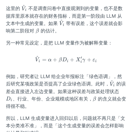
^
\ha
这里的
不是调查问卷中直接观测到的变量，也不是数
V
i
t
据库里原本就存在的财务指标，而是第一阶段由 LLM 从
{V}
^
\ha
文本中生成的变量。如果
带有误差，这个误差就会影
V
i
_
t
\b
响第二阶段对
的估计。
β
{i}
{V}
et
另一种常见设定，是把 LLM 变量作为被解释变量：
_
a
{i}
^
′
\hat{V}_{i}=\alpha+\be
=
+
+
+
V
α
β
D
X
γ
ε
i
i
i
i
例如，研究者让 LLM 给企业年报标注「绿色语调」，然
^
\ha
后研究某项政策是否提高了企业绿色语调。此时，
的误
V
i
t
D_
差会直接进入左边变量。如果这种误差与政策处理状态
{V}
{i}
\b
、行业、年份、企业规模或地区有关，
的含义就会变
D
β
i
_
et
得很不稳。
{i}
a
所以，LLM 生成变量进入回归以后，问题就不再只是「文
本分类准不准」，而是「这个生成变量的误差会怎样影响