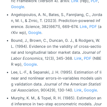
ric Framework (Version 4). arXiv.
Link
(rep),
PDF
,
Google
.
Angelopoulos, A. N., Bates, S., Fannjiang, C., Jorda
n, M. I., & Zrnic, T. (2023). Prediction-powered inf
erence.
Science
, 382(6671), 669-674.
Link
,
PDF
(a
rXiv wp),
Google
.
Bound, J., Brown, C., Duncan, G. J., & Rodgers, W.
L. (1994). Evidence on the validity of cross-sectio
nal and longitudinal labor market data.
Journal of
Labor Economics
, 12(3), 345-368.
Link
,
PDF
(NBE
R wp),
Google
.
Lee, L.-F., & Sepanski, J. H. (1995). Estimation of li
near and nonlinear errors-in-variables models usin
g validation data.
Journal of the American Statisti
cal Association
, 90(429), 130-140.
Link
,
Google
.
Murphy, K. M., & Topel, R. H. (1985). Estimation an
d inference in two-step econometric models.
Jour