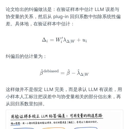
{i}
论文给出的纠偏做法是：在验证样本中估计 LLM 误差与
协变量的关系，然后从 plug-in 回归系数中扣除系统性偏
差。具体地，在验证样本中估计：
′
Δ
=
\Delta_{i}=W_{i}'\lamb
+
W
λ
u
Δ∣
i
i
W
i
纠偏后的估计量为：
^
^
^
debiased
\hat{\beta}^{\operatorn
=
−
β
β
λ
Δ∣
W
这样做并不是假定 LLM 完美，而是承认 LLM 有误差，用
小样本人工标注把误差中与协变量相关的部分估出来，再
从回归系数里扣掉。