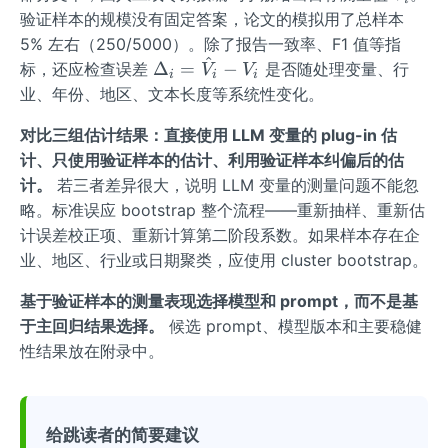
{i}
验证样本的规模没有固定答案，论文的模拟用了总样本
5% 左右（250/5000）。除了报告一致率、F1 值等指
^
\De
Δ
=
−
标，还应检查误差
是否随处理变量、行
V
V
i
i
i
lta_
业、年份、地区、文本长度等系统性变化。
{i}
对比三组估计结果：直接使用 LLM 变量的 plug-in 估
=
\ha
计、只使用验证样本的估计、利用验证样本纠偏后的估
t
计。
若三者差异很大，说明 LLM 变量的测量问题不能忽
{V}
略。标准误应 bootstrap 整个流程——重新抽样、重新估
_
计误差校正项、重新计算第二阶段系数。如果样本存在企
{i}-
业、地区、行业或日期聚类，应使用 cluster bootstrap。
V_
{i}
基于验证样本的测量表现选择模型和 prompt，而不是基
于主回归结果选择。
候选 prompt、模型版本和主要稳健
性结果放在附录中。
给跳读者的简要建议