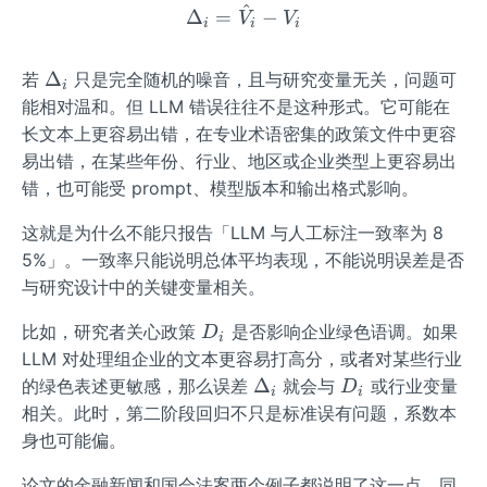
{V}
^
\Delta_{i}=\hat{V}_{i}-
Δ
=
−
V
V
i
i
i
_
{i}
\D
Δ
若
只是完全随机的噪音，且与研究变量无关，问题可
i
elt
能相对温和。但 LLM 错误往往不是这种形式。它可能在
a_
长文本上更容易出错，在专业术语密集的政策文件中更容
{i}
易出错，在某些年份、行业、地区或企业类型上更容易出
错，也可能受 prompt、模型版本和输出格式影响。
这就是为什么不能只报告「LLM 与人工标注一致率为 8
5%」。一致率只能说明总体平均表现，不能说明误差是否
与研究设计中的关键变量相关。
D_
比如，研究者关心政策
是否影响企业绿色语调。如果
D
i
{i}
LLM 对处理组企业的文本更容易打高分，或者对某些行业
\D
D_
Δ
的绿色表述更敏感，那么误差
就会与
或行业变量
D
i
i
elt
{i}
相关。此时，第二阶段回归不只是标准误有问题，系数本
a_
身也可能偏。
{i}
论文的金融新闻和国会法案两个例子都说明了这一点。同