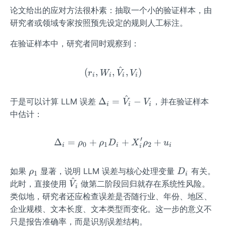
论文给出的应对方法很朴素：抽取一个小的验证样本，由
研究者或领域专家按照预先设定的规则人工标注。
在验证样本中，研究者同时观察到：
^
(r_{i},W_{i},\hat{V}_{i}
(
,
,
,
)
r
W
V
V
i
i
i
i
^
\De
Δ
=
−
于是可以计算 LLM 误差
，并在验证样本
V
V
i
i
i
lta_
中估计：
{i}
=
′
Δ
=
+
\Delta_{i}=\rho_{0}+\r
+
+
ρ
ρ
D
X
ρ
u
0
1
2
\ha
i
i
i
i
t
{V}
\rh
D_
如果
显著，说明 LLM 误差与核心处理变量
有关。
ρ
D
1
i
^
_
o_
{i}
\ha
此时，直接使用
做第二阶段回归就存在系统性风险。
V
i
{i}-
{1}
t
类似地，研究者还应检查误差是否随行业、年份、地区、
V_
{V}
企业规模、文本长度、文本类型而变化。这一步的意义不
{i}
_
只是报告准确率，而是识别误差结构。