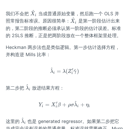
_
{i}
^
\ha
我们不会把
当成普通原始变量，然后跑一个 OLS 并
X
i
^
t
\ha
照常报告标准误。原因很简单：
是第一阶段估计出来
X
i
{X}
t
的，第二阶段的推断必须承认第一阶段的估计误差。标准
_
{X}
的 2SLS 推断，正是把两阶段放在一个整体框架里处理。
{i}
_
{i}
Heckman 两步法也是类似逻辑。第一步估计选择方程，
并构造逆 Mills 比率：
^
′
\hat{\lambda}_{i}=\lam
=
(
^
)
λ
λ
Z
γ
i
i
^
\h
第二步把
放进结果方程：
λ
i
at
{\l
^
′
Y_{i}=X_{i}'\beta+\rho\
=
+
+
Y
X
β
ρ
σ
λ
η
a
i
i
i
i
m
^
bd
\h
这里的
也是 generated regressor。如果第二步把它
λ
i
a}
at
当成完全没有误差的普通变量，标准误就需要修正。Murp