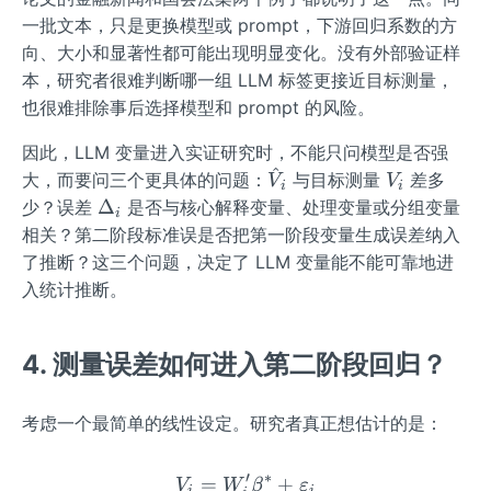
一批文本，只是更换模型或 prompt，下游回归系数的方
向、大小和显著性都可能出现明显变化。没有外部验证样
本，研究者很难判断哪一组 LLM 标签更接近目标测量，
也很难排除事后选择模型和 prompt 的风险。
因此，LLM 变量进入实证研究时，不能只问模型是否强
^
\ha
V_
大，而要问三个更具体的问题：
与目标测量
差多
V
V
i
i
t
{i}
\D
Δ
少？误差
是否与核心解释变量、处理变量或分组变量
i
{V}
elt
相关？第二阶段标准误是否把第一阶段变量生成误差纳入
_
a_
了推断？这三个问题，决定了 LLM 变量能不能可靠地进
{i}
{i}
入统计推断。
4. 测量误差如何进入第二阶段回归？
考虑一个最简单的线性设定。研究者真正想估计的是：
′
∗
=
V_{i}=W_{i}'\beta^{*}+\
+
V
W
β
ε
i
i