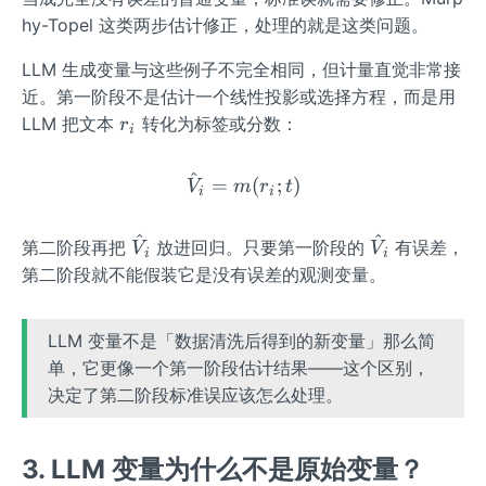
_
{\l
hy-Topel 这类两步估计修正，处理的就是这类问题。
{i}
a
m
LLM 生成变量与这些例子不完全相同，但计量直觉非常接
bd
近。第一阶段不是估计一个线性投影或选择方程，而是用
a}
r_
LLM 把文本
转化为标签或分数：
r
i
_
{i}
{i}
^
\hat{V}_{i}=m(r_{i};t)
=
(
;
)
V
m
r
t
i
i
^
^
\ha
\ha
第二阶段再把
放进回归。只要第一阶段的
有误差，
V
V
i
i
t
t
第二阶段就不能假装它是没有误差的观测变量。
{V}
{V}
_
_
LLM 变量不是「数据清洗后得到的新变量」那么简
{i}
{i}
单，它更像一个第一阶段估计结果——这个区别，
决定了第二阶段标准误应该怎么处理。
3. LLM 变量为什么不是原始变量？