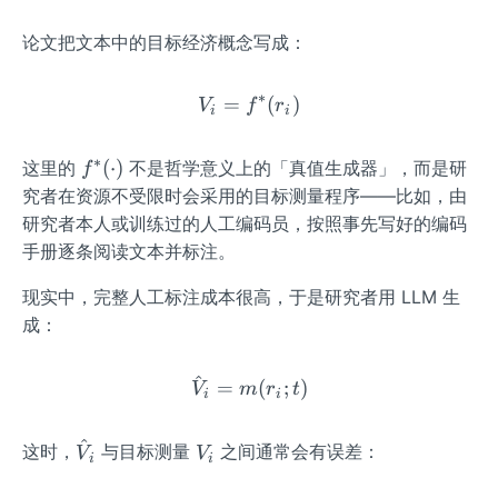
论文把文本中的目标经济概念写成：
∗
=
V_{i}=f^{*}(r_{i})
(
)
V
f
r
i
i
∗
f^
(
⋅
)
这里的
不是哲学意义上的「真值生成器」，而是研
f
{*}
究者在资源不受限时会采用的目标测量程序——比如，由
(\c
研究者本人或训练过的人工编码员，按照事先写好的编码
do
手册逐条阅读文本并标注。
t)
现实中，完整人工标注成本很高，于是研究者用 LLM 生
成：
^
\hat{V}_{i}=m(r_{i};t)
=
(
;
)
V
m
r
t
i
i
^
\ha
V_
这时，
与目标测量
之间通常会有误差：
V
V
i
i
t
{i}