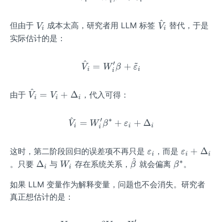
i
^
V_
\ha
但由于
成本太高，研究者用 LLM 标签
替代，于是
V
V
i
i
{i}
t
实际估计的是：
{V}
_
~
^
′
\hat{V}_{i}=W_{i}'\beta+
=
+
V
W
β
ε
{i}
i
i
i
^
\ha
=
+
Δ
由于
，代入可得：
V
V
i
i
i
t
{V}
^
′
∗
\hat{V}_{i}=W_{i}'\beta
=
+
+
Δ
V
W
β
ε
i
i
i
_
i
{i}
\v
\v
=V
+
Δ
这时，第二阶段回归的误差项不再只是
，而是
ε
ε
i
i
i
^
are
are
_
∗
\D
W
\ha
\be
Δ
。只要
与
存在系统关系，
就会偏离
。
W
β
β
i
i
psi
psi
{i}
elt
_
t
ta^
如果 LLM 变量作为解释变量，问题也不会消失。研究者
lo
lo
+
a_
{i}
{\b
{*}
n_
n_
\De
真正想估计的是：
{i}
et
{i}
{i}
lta_
a}
+
{i}
′