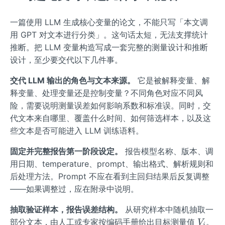
一篇使用 LLM 生成核心变量的论文，不能只写「本文调
用 GPT 对文本进行分类」。这句话太短，无法支撑统计
推断。把 LLM 变量构造写成一套完整的测量设计和推断
设计，至少要交代以下几件事。
交代 LLM 输出的角色与文本来源。
它是被解释变量、解
释变量、处理变量还是控制变量？不同角色对应不同风
险，需要说明测量误差如何影响系数和标准误。同时，交
代文本来自哪里、覆盖什么时间、如何筛选样本，以及这
些文本是否可能进入 LLM 训练语料。
固定并完整报告第一阶段设定。
报告模型名称、版本、调
用日期、temperature、prompt、输出格式、解析规则和
后处理方法。Prompt 不应在看到主回归结果后反复调整
——如果调整过，应在附录中说明。
抽取验证样本，报告误差结构。
从研究样本中随机抽取一
V_
部分文本，由人工或专家按编码手册给出目标测量值
。
V
i