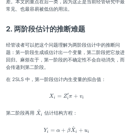
差。本文的重点在后一类，因为这正是当前经管研究中最
常见、也最容易被低估的用法。
2. 两阶段估计的推断难题
经管读者可以把这个问题理解为两阶段估计中的推断问
题：第一阶段生成或估计出一个变量，第二阶段把它放进
回归。麻烦在于，第一阶段的不确定性不会自动消失，而
会传递到第二阶段。
在 2SLS 中，第一阶段估计内生变量的拟合值：
′
=
X_{i}=Z_{i}'\pi+v_{i}
+
X
Z
π
v
i
i
i
^
\ha
第二阶段再用
估计结构方程：
X
i
t
{X}
^
Y_{i}=\alpha+\beta \ha
=
+
+
Y
α
β
X
u
i
i
i