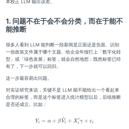
本校正 LLM 输出误差。
1. 问题不在于会不会分类，而在于能不
能推断
很多人看到 LLM 能判断一段新闻是正面还是负面、识别
一份政策文件属于哪个主题、给企业年报打上「数字化转
型」或「绿色发展」标签，就会自然地想：既然标签已经
有了，下一步就可以回归。
这一步最容易出问题。
对实证研究来说，关键不是 LLM 能不能给出一个看起来
合理的标签，而是这个标签进入统计模型以后，后续推断
是否还成立。比如：
^
′
Y_{i}=\alpha+\beta \ha
=
+
+
+
Y
α
β
V
X
γ
ε
i
i
i
i