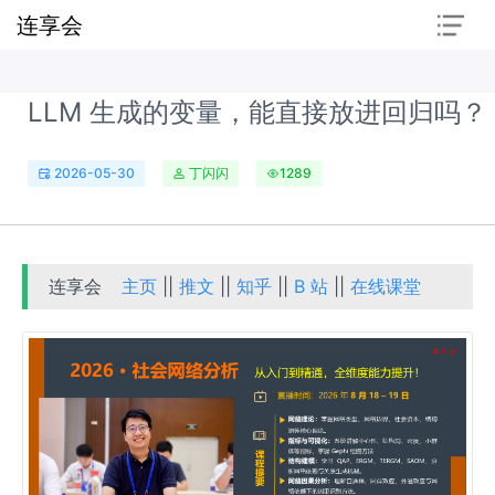
连享会
LLM 生成的变量，能直接放进回归吗？
2026-05-30
丁闪闪
1289
连享会
主页
||
推文
||
知乎
||
B 站
||
在线课堂