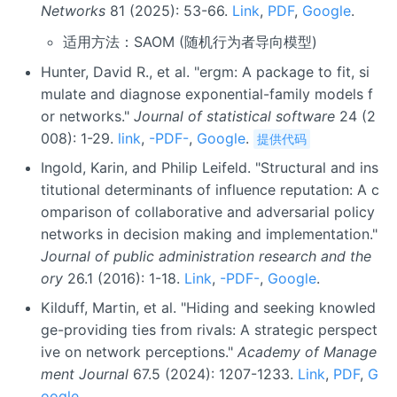
Networks
81 (2025): 53-66.
Link
,
PDF
,
Google
.
适用方法：SAOM (随机行为者导向模型)
Hunter, David R., et al. "ergm: A package to fit, si
mulate and diagnose exponential-family models f
or networks."
Journal of statistical software
24 (2
008): 1-29.
link
,
-PDF-
,
Google
.
提供代码
Ingold, Karin, and Philip Leifeld. "Structural and ins
titutional determinants of influence reputation: A c
omparison of collaborative and adversarial policy
networks in decision making and implementation."
Journal of public administration research and the
ory
26.1 (2016): 1-18.
Link
,
-PDF-
,
Google
.
Kilduff, Martin, et al. "Hiding and seeking knowled
ge-providing ties from rivals: A strategic perspect
ive on network perceptions."
Academy of Manage
ment Journal
67.5 (2024): 1207-1233.
Link
,
PDF
,
G
oogle
.