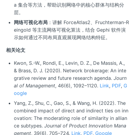
a 集合等方法，帮助识别网络中的核心群体与结构分
层。
网络可视化布局
：讲解 ForceAtlas2、Fruchterman-R
eingold 等主流网络可视化算法，结合 Gephi 软件演
示如何通过不同布局直观展现网络结构特征。
相关论文
Kwon, S.-W., Rondi, E., Levin, D. Z., De Massis, A.,
& Brass, D. J. (2020). Network brokerage: An inte
grative review and future research agenda.
Journ
al of Management
, 46(6), 1092–1120.
Link
,
PDF
,
G
oogle
Yang, Z., Shu, C., Gao, S., & Wang, H. (2022). The
combined impact of direct and indirect ties on inn
ovation: The moderating role of similarity in allian
ce subtypes.
Journal of Product Innovation Mana
gement
, 39(6), 705–724.
Link
,
PDF
,
Google