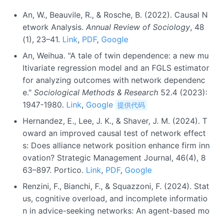
An, W., Beauvile, R., & Rosche, B. (2022). Causal N
etwork Analysis.
Annual Review of Sociology
, 48
(1), 23–41.
Link
,
PDF
,
Google
An, Weihua. "A tale of twin dependence: a new mu
ltivariate regression model and an FGLS estimator
for analyzing outcomes with network dependenc
e."
Sociological Methods & Research
52.4 (2023):
1947-1980.
Link
,
Google
提供代码
Hernandez, E., Lee, J. K., & Shaver, J. M. (2024). T
oward an improved causal test of network effect
s: Does alliance network position enhance firm inn
ovation? Strategic Management Journal, 46(4), 8
63–897. Portico.
Link
,
PDF
,
Google
Renzini, F., Bianchi, F., & Squazzoni, F. (2024). Stat
us, cognitive overload, and incomplete informatio
n in advice-seeking networks: An agent-based mo