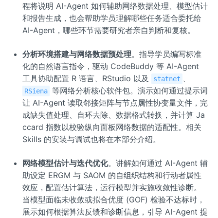
程将说明 AI-Agent 如何辅助网络数据处理、模型估计
和报告生成，也会帮助学员理解哪些任务适合委托给
AI-Agent，哪些环节需要研究者亲自判断和复核。
分析环境搭建与网络数据预处理
。指导学员编写标准
化的自然语言指令，驱动 CodeBuddy 等 AI-Agent
工具协助配置 R 语言、RStudio 以及
、
statnet
等网络分析核心软件包。演示如何通过提示词
RSiena
让 AI-Agent 读取邻接矩阵与节点属性协变量文件，完
成缺失值处理、自环去除、数据格式转换，并计算 Ja
ccard 指数以校验纵向面板网络数据的适配性。相关
Skills 的安装与调试也将在本部分介绍。
网络模型估计与迭代优化
。讲解如何通过 AI-Agent 辅
助设定 ERGM 与 SAOM 的自组织结构和行动者属性
效应，配置估计算法，运行模型并实施收敛性诊断。
当模型面临未收敛或拟合优度 (GOF) 检验不达标时，
展示如何根据算法反馈和诊断信息，引导 AI-Agent 提