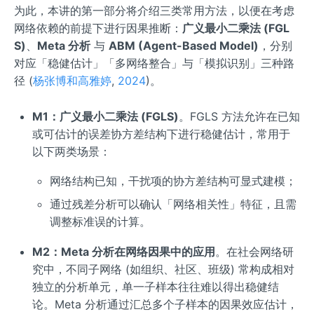
为此，本讲的第一部分将介绍三类常用方法，以便在考虑
网络依赖的前提下进行因果推断：
广义最小二乘法 (FGL
S)
、
Meta 分析
与
ABM (Agent-Based Model)
，分别
对应「稳健估计」「多网络整合」与「模拟识别」三种路
径 (
杨张博和高雅婷
,
2024
)。
M1：广义最小二乘法 (FGLS)
。FGLS 方法允许在已知
或可估计的误差协方差结构下进行稳健估计，常用于
以下两类场景：
网络结构已知，干扰项的协方差结构可显式建模；
通过残差分析可以确认「网络相关性」特征，且需
调整标准误的计算。
M2：Meta 分析在网络因果中的应用
。在社会网络研
究中，不同子网络 (如组织、社区、班级) 常构成相对
独立的分析单元，单一子样本往往难以得出稳健结
论。Meta 分析通过汇总多个子样本的因果效应估计，