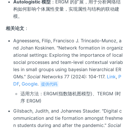
Autologistic 模型
：ERGM 的扩展，用于分析网络结
构如何影响个体属性变量，实现属性与结构的联动建
模。
相关论文
：
Agneessens, Filip, Francisco J. Trincado-Munoz, a
nd Johan Koskinen. "Network formation in organiz
ational settings: Exploring the importance of local
social processes and team-level contextual variab
les in small groups using bayesian hierarchical ER
GMs."
Social Networks
77 (2024): 104-117.
Link
,
P
DF
,
Google
.
提供代码
适用方法：ERGM(指数随机图模型)、TERGM (时
序 ERGM)
Gilsbach, Judith, and Johannes Stauder. "Digital c
ommunication and tie formation amongst freshme
n students during and after the pandemic."
Social