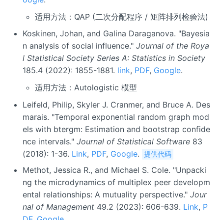
适用方法：QAP (二次分配程序 / 矩阵排列检验法)
Koskinen, Johan, and Galina Daraganova. "Bayesia
n analysis of social influence."
Journal of the Roya
l Statistical Society Series A: Statistics in Society
185.4 (2022): 1855-1881.
link
,
PDF
,
Google
.
适用方法：Autologistic 模型
Leifeld, Philip, Skyler J. Cranmer, and Bruce A. Des
marais. "Temporal exponential random graph mod
els with btergm: Estimation and bootstrap confide
nce intervals."
Journal of Statistical Software
83
(2018): 1-36.
Link
,
PDF
,
Google
.
提供代码
Methot, Jessica R., and Michael S. Cole. "Unpacki
ng the microdynamics of multiplex peer developm
ental relationships: A mutuality perspective."
Jour
nal of Management
49.2 (2023): 606-639.
Link
,
P
DF
,
Google
.