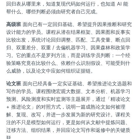
回归表从哪里来，知道复现代码如何运行，也知道 AI 能
帮什么、哪些判断必须由研究者自己完成。
高级班
面向已有一定回归基础、希望提升因果推断和研究
设计能力的学员。课程从潜在结果框架、因果图和反事实
比较出发，系统讨论回归调整、匹配、工具变量、断点回
归、双重差分、双重 / 去偏机器学习、因果森林和政策学
习。它的重点不是罗列方法，而是训练学员判断：一个经
验策略究竟在比较什么、依赖什么识别假设、可能受到什
么威胁，以及论文中应如何组织证据链。
论文班
面向已经具备一定实证基础、希望推进论文选题和
写作的学员。课程围绕宏观大数据、文本分析、机器学习
预测、风险测度和实时监测等主题展开，通过「精读论文
+ 推进论文」的对照方式，说明一篇成熟论文如何被理
解、复现、改写，并进一步发展为新的研究设计。课程关
注的不只是模型如何运行，更是如何从文献中提炼问题、
迁移方法、组织结果，并回应论文写作和返修中的关键质
疑。