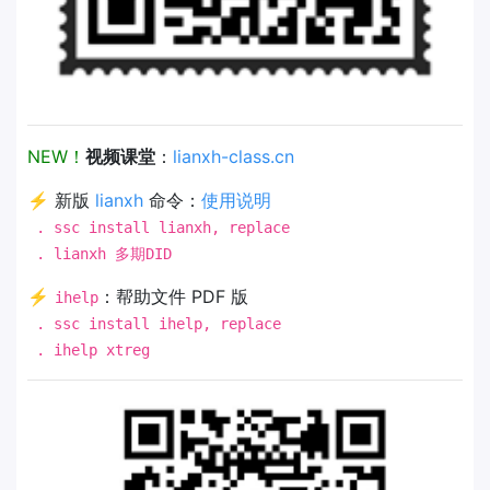
NEW！
视频课堂
：
lianxh-class.cn
⚡ 新版
lianxh
命令：
使用说明
. ssc install lianxh, replace
. lianxh 多期DID
⚡
：帮助文件 PDF 版
ihelp
. ssc install ihelp, replace
. ihelp xtreg