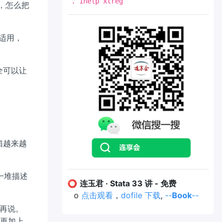
. ihelp xtreg
，怎么把
样适用，
完全可以让
箱越来越
到一堆描述
⭕
连玉君 · Stata 33 讲 - 免费
o
点击观看
，
dofile 下载
,
--
Book
--
再说。
，再加上