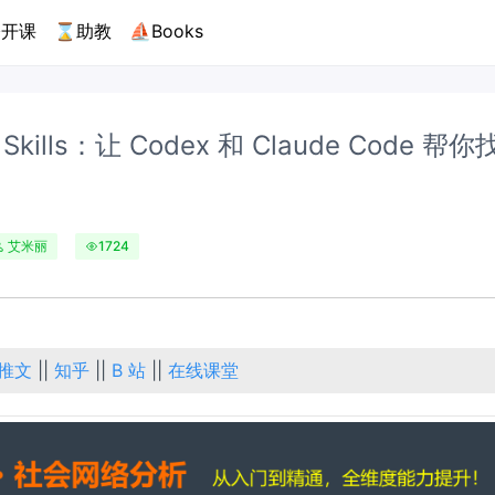
开课
⌛助教
⛵Books
 Skills：让 Codex 和 Claude Code 
艾米丽
1724
推文
||
知乎
||
B 站
||
在线课堂