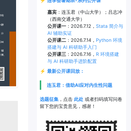
⚡
连享会暑期班-系列公开课
嘉宾
：连玉君（中山大学）；吕志冲
（西南交通大学）
公开课一
：2026.7.12，
Stata 简介与
AI 辅助实证
公开课二
：2026.7.14，
Python 环境
搭建与 AI 科研助手入门
公开课三
：2026.7.16，
R 环境搭建
与 AI 科研助手进阶配置
⚡
最新公开课回放：
连玉君：借助AI应对内生性问题
选题征集
，点击
此处
或者扫码填写问卷
留下您的宝贵意见，感谢！