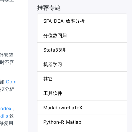
推荐专题
SFA-DEA-效率分析
分位数回归
Stata33讲
额外安装
索时不容
机器学习
其它
比如
Com
数据分析
工具软件
Markdown-LaTeX
codex
，
ills
这
Python-R-Matlab
迁移复用