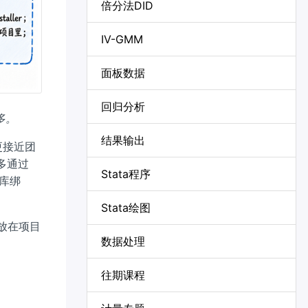
倍分法DID
IV-GMM
面板数据
回归分析
多。
结果输出
更接近团
多通过
Stata程序
库绑
Stata绘图
放在项目
数据处理
往期课程