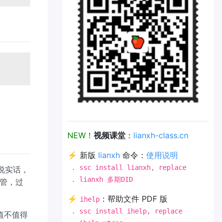
NEW！
视频课堂
：
lianxh-class.cn
⚡ 新版
lianxh
命令：
使用说明
. ssc install lianxh, replace
但说实话，
. lianxh 多期DID
管，过
⚡
：帮助文件 PDF 版
ihelp
. ssc install ihelp, replace
 值不值得