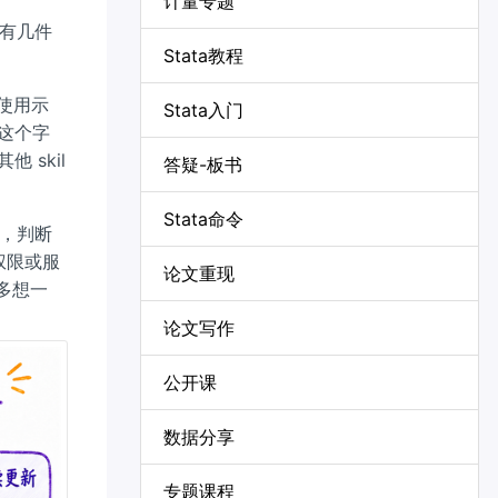
计量专题
前有几件
Stata教程
使用示
Stata入门
这个字
 skil
答疑-板书
Stata命令
录，判断
权限或服
论文重现
要多想一
论文写作
公开课
数据分享
专题课程