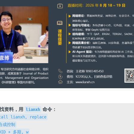
，找资料，用
命令：
lianxh
tall lianxh, replace
h 合成控制
 DID + 多期, w