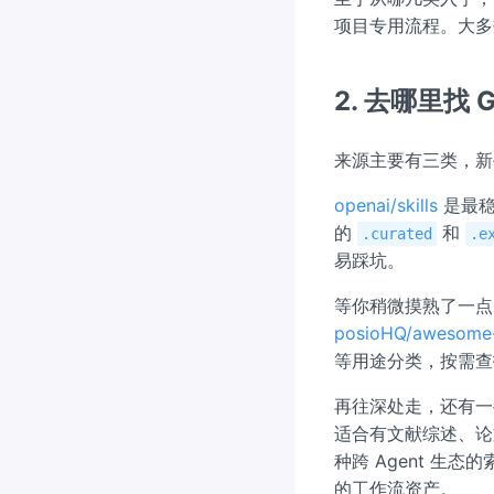
项目专用流程。大多
2. 去哪里找 Gi
来源主要有三类，新
openai/skills
是最稳
的
和
.curated
.e
易踩坑。
等你稍微摸熟了一
posioHQ/awesome-
等用途分类，按需查
再往深处走，还有
适合有文献综述、
种跨 Agent 生
的工作流资产。