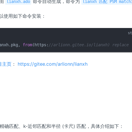
果由
命令自动生成，命令为
lianxh.ado
lianxh 匹配 PSM match
以使用如下命令安装：
anxh.pkg, 
from
(https:
//arlionn.gitee.io/lianxh) replace 
项目主页
：
https://gitee.com/arlionn/lianxh
精确匹配、k-近邻匹配和半径 (卡尺) 匹配，具体介绍如下：