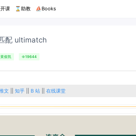
开课
⌛助教
⛵Books
配 ultimatch
黄俊凯
19644
推文
||
知乎
||
B 站
||
在线课堂