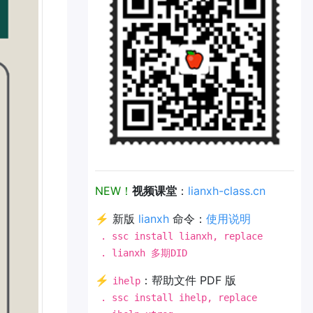
NEW！
视频课堂
：
lianxh-class.cn
⚡ 新版
lianxh
命令：
使用说明
. ssc install lianxh, replace
. lianxh 多期DID
⚡
：帮助文件 PDF 版
ihelp
. ssc install ihelp, replace