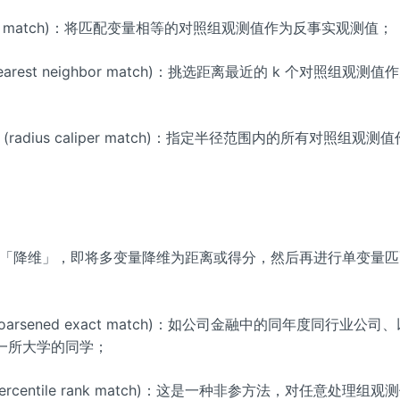
act match)：将匹配变量相等的对照组观测值作为反事实观测值；
nearest neighbor match)：挑选距离最近的 k 个对照组观测
 (radius caliper match)：指定半径范围内的所有对照组观测
「降维」，即将多变量降维为距离或得分，然后再进行单变量匹
oarsened exact match)：如公司金融中的同年度同行业公司
一所大学的同学；
ercentile rank match)：这是一种非参方法，对任意处理组观