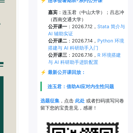
⚡
连享会暑期班-系列公开课
嘉宾
：连玉君（中山大学）；吕志冲
（西南交通大学）
公开课一
：2026.7.12，
Stata 简介与
AI 辅助实证
公开课二
：2026.7.14，
Python 环境
搭建与 AI 科研助手入门
公开课三
：2026.7.16，
R 环境搭建
与 AI 科研助手进阶配置
⚡
最新公开课回放：
连玉君：借助AI应对内生性问题
选题征集
，点击
此处
或者扫码填写问卷
留下您的宝贵意见，感谢！