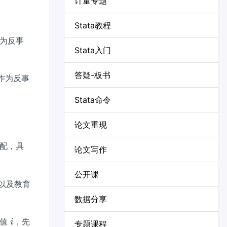
计量专题
Stata教程
值作为反事
Stata入门
答疑-板书
值作为反事
Stata命令
论文重现
配，具
论文写作
公开课
、以及教育
数据分享
i
测值
，先
i
专题课程