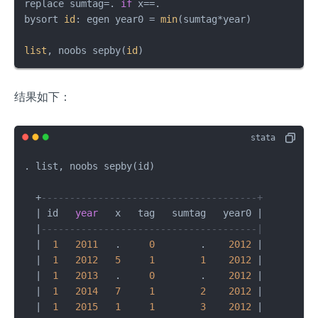
replace sumtag=. 
if
 x==.

bysort 
id
: egen year0 = 
min
(sumtag*year)

list
, noobs sepby(
id
)
结果如下：
. list, noobs sepby(id)

+
--------------------------------------+
|
 id   
year
   x   tag   sumtag   year0 
|
|
--------------------------------------|
|
1
2011
   .     
0
        .    
2012
|
|
1
2012
5
1
1
2012
|
|
1
2013
   .     
0
        .    
2012
|
|
1
2014
7
1
2
2012
|
|
1
2015
1
1
3
2012
|