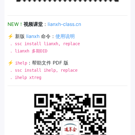
NEW！
视频课堂
：
lianxh-class.cn
⚡ 新版
lianxh
命令：
使用说明
. ssc install lianxh, replace
. lianxh 多期DID
⚡
：帮助文件 PDF 版
ihelp
. ssc install ihelp, replace
. ihelp xtreg