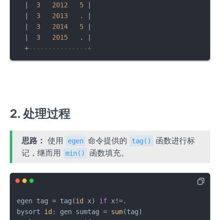
|
3
2012
5
|
|
3
2013
   . 
|
|
3
2014
5
|
|
3
2015
   . 
|
+
---------------+
2. 处理过程
思路：
使用
命令提供的
函数进行标
egen
tag()
记，继而用
函数填充。
min()
egen tag = tag(
id
 x) 
if
 x!=.

bysort 
id
: gen sumtag = 
sum
(tag)
