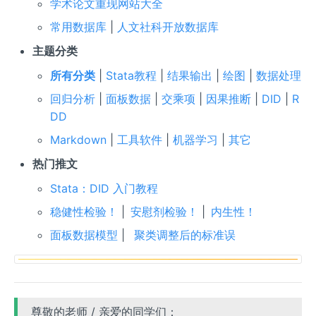
学术论文重现网站大全
常用数据库
|
人文社科开放数据库
主题分类
所有分类
|
Stata教程
|
结果输出
|
绘图
|
数据处理
回归分析
|
面板数据
|
交乘项
|
因果推断
|
DID
|
R
DD
Markdown
|
工具软件
|
机器学习
|
其它
热门推文
Stata：DID 入门教程
稳健性检验！
|
安慰剂检验！
|
内生性！
面板数据模型
|
聚类调整后的标准误
尊敬的老师 / 亲爱的同学们：