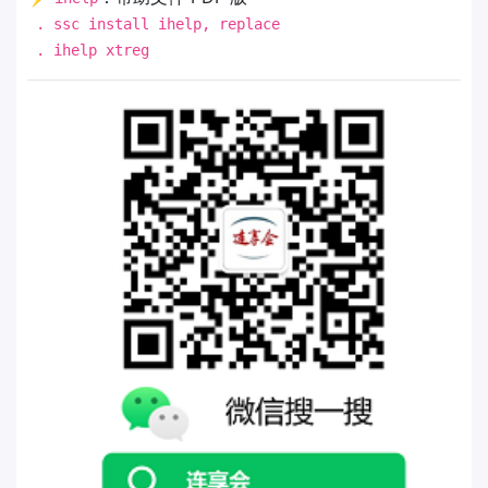
. ssc install ihelp, replace
. ihelp xtreg