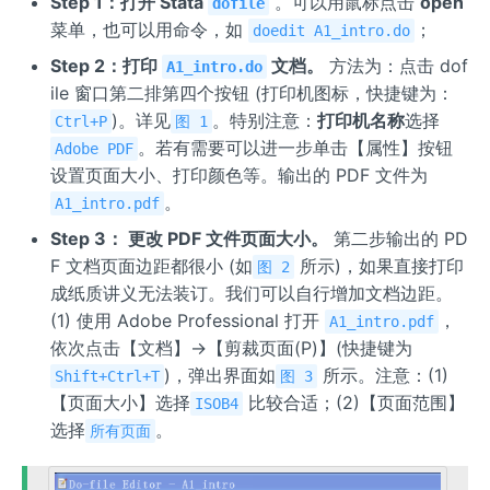
Step 1：打开 Stata
。可以用鼠标点击
open
dofile
菜单，也可以用命令，如
；
doedit A1_intro.do
Step 2：打印
文档。
方法为：点击 dof
A1_intro.do
ile 窗口第二排第四个按钮 (打印机图标，快捷键为：
)。详见
。特别注意：
打印机名称
选择
Ctrl+P
图 1
。若有需要可以进一步单击【属性】按钮
Adobe PDF
设置页面大小、打印颜色等。输出的 PDF 文件为
。
A1_intro.pdf
Step 3： 更改 PDF 文件页面大小。
第二步输出的 PD
F 文档页面边距都很小 (如
所示)，如果直接打印
图 2
成纸质讲义无法装订。我们可以自行增加文档边距。
(1) 使用 Adobe Professional 打开
，
A1_intro.pdf
依次点击【文档】→【剪裁页面(P)】(快捷键为
)，弹出界面如
所示。注意：(1)
Shift+Ctrl+T
图 3
【页面大小】选择
比较合适；(2)【页面范围】
ISOB4
选择
。
所有页面