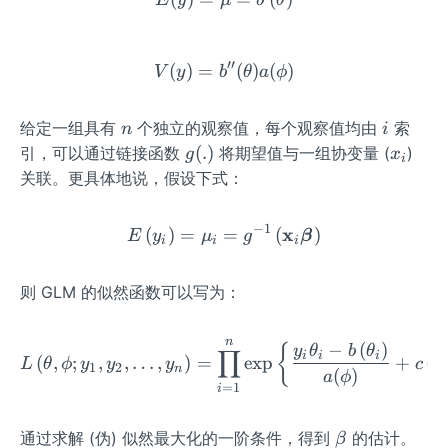
′′
(
)
=
V(y)=b^{\prime \prime}(\
(
)
(
)
V
y
b
θ
a
ϕ
n
i
给定一组具有
个独立的观察值，每个观察值均由
索
n
i
g
x
(
.
)
引，可以通过链接函数
将期望值与一组协变量 (
)
g
x
i
(.)
_
关联。更具体地说，假设下式：
i
−
1
E\left(y_{i}\right)=\mu_
x
(
)
=
=
(
)
E
y
μ
g
β
i
i
i
则 GLM 的似然函数可以写为：
n
L\left(\theta, \phi ; y_{1
−
(
)
{
y
θ
b
θ
∏
i
i
i
(
,
;
,
,
…
,
)
=
exp
+
(
L
θ
ϕ
y
y
y
c
y
1
2
n
i
(
)
a
ϕ
=
1
i
β
通过求解 (伪) 似然最大化的一阶条件，得到
的估计。
β