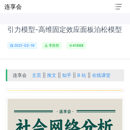
连享会
引力模型-高维固定效应面板泊松模型
2021-03-19
李胜胜
41688
连享会
主页
||
推文
||
知乎
||
B 站
||
在线课堂