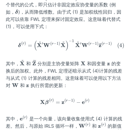
bf
(\m
个替代的公式，即只估计非固定效应协变量的系数 (例
\bo
{X}
athb
\bo
如，
)，从而降低维数。由于式 (1) 是加权线性回归，因
lds
δ
f{X}
lds
ym
此可以依靠 FWL 定理来探讨固定效应。这意味着代替式
^
ym
bol
(1)，可以使用下式：
{\pr
bol
{\b
ime}
{\d
et
−
1
~
~
~
\boldsymbol{\delta}^{(r)
(
)
\ma
(
)
′
(
−
1
)
′
(
−
1
)
(
−
1
)
r
elt
X
W
r
X
X
W
r
z
r
=
(
4
)
a}^
δ
thbf
a}
{(r-
{W}
1)}
~
\tild
\wid
\m
\m
X
Z
X
z
^{(r-
其中，
和
分别是主协变量矩阵
和因变量
的变
e{\m
etild
ath
ath
1)}
换后的加权。此外，FWL 定理还暗示从式 (4)计算的残差
athb
e
bf
bf
\ma
与从式 (1) 计算的残差相同。这意味着可以使用以下方法
f
{\m
{X}
{z}
thbf
\ma
W
\m
z
对
和
执行所需的更新：
{X}}
athb
{X}
thbf
ath
f
\rig
{W}
bf
(
)
(
−
1
)
(
)
\mathbf{X} \boldsymbol{
r
X
z
r
e
r
=
−
β
{Z}}
ht)
{z}
(
)
\ma
e
r
其中，
是一个向量，该向量收集使用式 (4) 计算的残
thbf
(
)
(
)
\ma
W
\ma
z
r
r
差。然后，与原始 IRLS 循环一样，
和
的新值