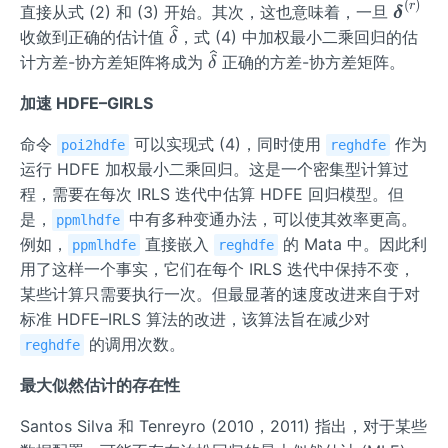
{e}^
thbf
thbf
(
)
\bol
r
直接从式 (2) 和 (3) 开始。其次，这也意味着，一旦
δ
{(r)}
{W}
{z}^
dsy
\wi
收敛到正确的估计值
，式 (4) 中加权最小二乘回归的估
δ
^
{(r)}
mbo
deh
\wi
计方差-协方差矩阵将成为
正确的方差-协方差矩阵。
δ
{(r)}
l{\d
at
deh
elta}
加速 HDFE–GIRLS
{\d
at
^
elt
{\d
命令
可以实现式 (4)，同时使用
作为
{(r)}
poi2hdfe
reghdfe
a}
elt
运行 HDFE 加权最小二乘回归。这是一个密集型计算过
a}
程，需要在每次 IRLS 迭代中估算 HDFE 回归模型。但
是，
中有多种变通办法，可以使其效率更高。
ppmlhdfe
例如，
直接嵌入
的 Mata 中。因此利
ppmlhdfe
reghdfe
用了这样一个事实，它们在每个 IRLS 迭代中保持不变，
某些计算只需要执行一次。但最显著的速度改进来自于对
标准 HDFE–IRLS 算法的改进，该算法旨在减少对
的调用次数。
reghdfe
最大似然估计的存在性
Santos Silva 和 Tenreyro (2010，2011) 指出，对于某些