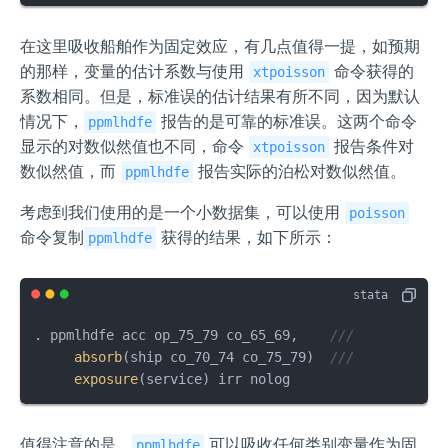
在这里吸收船舶作为固定效应，有几点值得一提，如预期
的那样，变量的估计系数与使用
命令获得的
xtpoisson
系数相同。但是，标准误的估计结果有所不同，因为默认
情况下，
报告的是可靠的标准误。这两个命令
ppmlhdfe
显示的对数似然值也不同，命令
报告条件对
xtpoisson
数似然值，而
报告实际的泊松对数似然值。
ppmlhdfe
考虑到我们使用的是一个小数据集，可以使用
poisson
命令复制
获得的结果，如下所示：
ppmlhdfe
. ppmlhdfe acc op_75_79 co_65_69,    
///
absorb
(ship co_70_74 co_75_79)  
///
exposure
(service) irr nolog
值得注意的是，
可以吸收任何类别变量作为固
ppmlhdfe