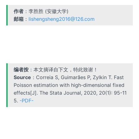
作者
：李胜胜 (安徽大学)
邮箱
：
lishengsheng2016@126.com
编者按
：本文摘译自下文，特此致谢！
Source
：Correia S, Guimarães P, Zylkin T. Fast
Poisson estimation with high-dimensional fixed
effects[J]. The Stata Journal, 2020, 20(1): 95-11
5.
-PDF-