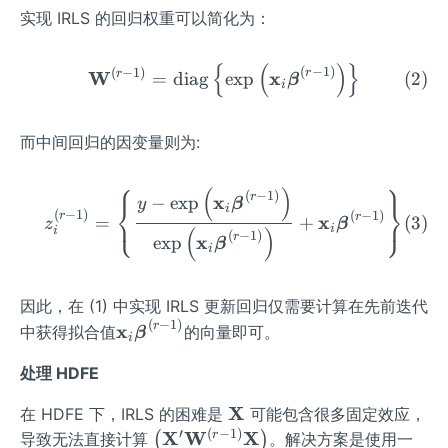
实现 IRLS 的回归权重可以简化为：
{
(
)
}
\mathbf{W}^{(r-1)}=\oper
(
−
1
)
(
−
1
)
r
W
r
x
=
diag
exp
(
2
)
β
i
而中间回归的因变量则为:
⎧
⎫
(
)
z_{i}^{(r-1)}=\left\{\fra
(
−
1
)
r
x
−
exp
y
β
⎨
⎬
i
(
−
1
)
⎩
⎭
(
−
1
)
r
r
x
=
+
(
3
)
z
β
i
(
)
i
(
−
1
)
r
x
exp
β
i
因此，在 (1) 中实现 IRLS 更新回归仅需要计算在先前迭代
(
−
1
)
\m
r
x
中获得拟合值
的向量即可。
β
i
ath
处理 HDFE
bf
{x}
\m
X
在 HDFE 下，IRLS 的困难是
可能包含很多固定效应，
_
ath
′
(
−
1
)
\left
X
W
X
r
导致无法直接计算
(
)
。解决方案是使用一
{i}