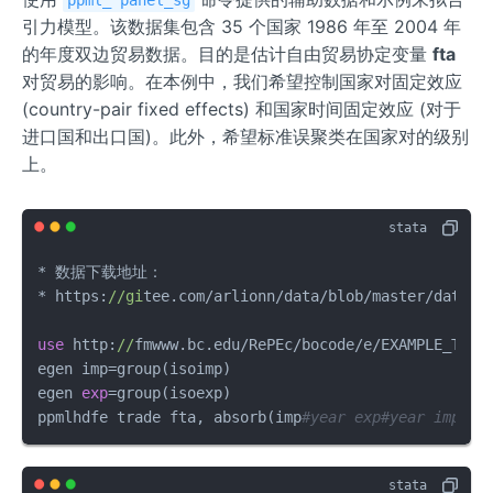
引力模型。该数据集包含 35 个国家 1986 年至 2004 年
的年度双边贸易数据。目的是估计自由贸易协定变量
fta
对贸易的影响。在本例中，我们希望控制国家对固定效应
(country-pair fixed effects) 和国家时间固定效应 (对于
进口国和出口国)。此外，希望标准误聚类在国家对的级别
上。
* 数据下载地址：

* https:
//gi
tee.com/arlionn/data/blob/master/data01/
use
 http:
//
fmwww.bc.edu/RePEc/bocode/e/EXAMPLE_TRAD
egen imp=group(isoimp)

egen 
exp
=group(isoexp)

ppmlhdfe trade fta, absorb(imp
#year exp#year imp#ex