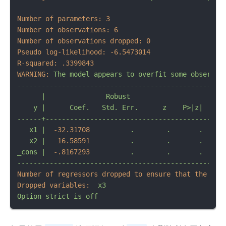
Number of parameters:
3
Number of observations:
6
Number of observations dropped:
0
Pseudo log-likelihood:
-6.5473014
R-squared:
.3399843
WARNING:
The
model
appears
to
overfit
some
observat
---------------------------------------------------
|
Robust
y
|
Coef.
Std.
Err.
z
P>|z|
     
------+--------------------------------------------
x1
|
-32.31708
.
.
.
x2
|
16.58591
.
.
.
_cons
|
-.8167293
.
.
.
---------------------------------------------------
Number of regressors dropped to ensure that the est
Dropped variables:
x3
Option
strict
is
off