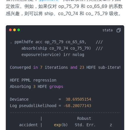
定效应。例如，如果仅对 op_75_79 和 co_65_69 的系数
感兴趣，则可以将 ship、co_70_74 和 co_ 75_79 吸收。
. ppmlhdfe acc op_75_79 co_65_69,    
/
/
/
     absorb(ship co_70_74 co_75_79)  
/
/
/
     exposure(service) irr nolog

Converged 
in
7
 iterations 
and
23
 HDFE sub
-
iteration
HDFE PPML regression                              N
Absorbing 
3
 HDFE 
groups
                           R
                                                  W
Deviance             
=
38.69505154
               P
Log pseudolikelihood 
=
-68.28077143
               P
---------------------------------------------------
|
               Robust

    accident 
|
exp
(b)   Std. Err.      z    P
>
|