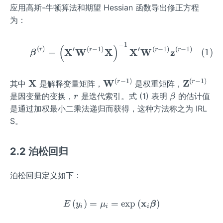
应用高斯-牛顿算法和期望 Hessian 函数导出修正方程
为：
−
1
\boldsymbol{\beta}^{(r)
(
)
(
)
′
(
−
1
)
′
(
−
1
)
(
−
1
)
r
X
W
r
X
X
W
r
z
r
=
(
1
)
β
(
−
1
)
(
−
1
)
\m
X
\ma
W
\m
Z
r
r
其中
是解释变量矩阵，
是权重矩阵，
ath
thbf
ath
r
β
是因变量的变换，
是迭代索引。式 (1) 表明
的估计值
r
β
bf
{W}
bf
是通过加权最小二乘法递归而获得，这种方法称之为 IRL
{X}
^{(r-
{Z}
S。
1)}
^
{(r-
2.2 泊松回归
1)}
泊松回归定义如下：
E\left(y_{i}\right)=\mu_
x
(
)
=
=
exp
(
)
E
y
μ
β
i
i
i