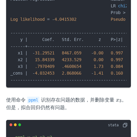
                                         LR 
chi2
(
3
)
                                         Prob > chi
Log
likelihood
=
 -
4.0415302
Pseudo
R2
----------------------------------------------------
    y |      Coef.   Std. Err.      z    P>|z|     
------+---------------------------------------------
   x1 |  -
31.29521
8467.059
    -
0.00
0.997
    -
   x2 |   
15.84339
4233.529
0.00
0.997
    -
   x3 |   
.7970409
.4608654
1.73
0.084
    -
_cons |  -
4.032453
2.868066
    -
1.41
0.160
    -
---------------------------------------------------
x
使用命令
识别存在问题的数据，并删除变量
。
x
ppml
3
_
但是，拟合回归仍然有问题。
3