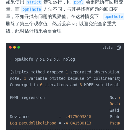
如果使用
选项运行，则
会删除所有回归变
strict
ppml
量。而
方法不同，与其寻找有问题的回归变
ppmlhdfe
量，不如寻找有问题的观察值。在这种情况下，
ppmlhdfe
x
删除了第三个观察值，然后丢弃
以避免完全多重共
x
2
_
线，此时估计结果会更合理。
2
. ppmlhdfe y x1 x2 x3, nolog

(simplex method dropped 
1
 separated observation)

note: 
1
 variable omitted because of collinearity: x2
Converged in 
6
 iterations and 
6
 HDFE sub-iterations
PPML regression                            No. 
of
o
Residual
                                           Wald 
chi
Deviance             =  
.4775093816
        Prob > c
Log
pseudolikelihood
=
 -
4.041530113
Pseudo
R
----------------------------------------------------