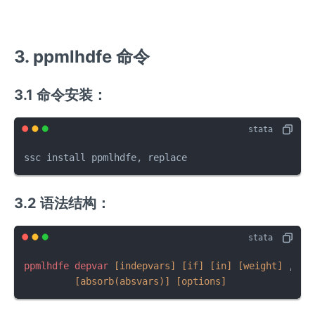
3. ppmlhdfe 命令
3.1 命令安装：
ssc install ppmlhdfe, replace
3.2 语法结构：
ppmlhdfe
depvar
[indepvars]
[if]
[in]
[weight]
 ,  
/
[absorb(absvars)]
[options]