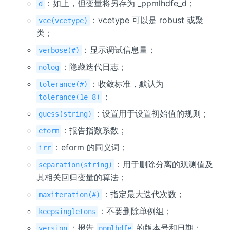
：如上，但变量将另存为 _ppmlhdfe_d；
d
：vcetype 可以是 robust 或聚
vce(vcetype)
类；
：显示调试信息量；
verbose(#)
：隐藏迭代日志；
nolog
：收敛标准，默认为
tolerance(#)
；
tolerance(1e-8)
：设置用于设置初始值的规则；
guess(string)
：报告指数系数；
eform
：eform 的同义词；
irr
：用于删除分离的观测值及
separation(string)
其相关回归变量的算法；
：指定最大迭代次数；
maxiteration(#)
：不要删除单例组；
keepsingletons
：报告
的版本号和日期；
version
ppmlhdfe