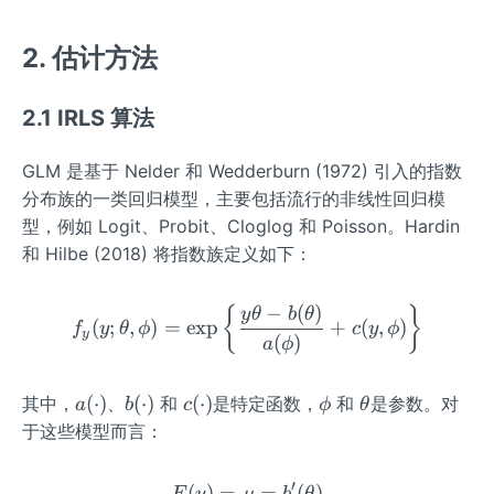
2. 估计方法
2.1 IRLS 算法
GLM 是基于 Nelder 和 Wedderburn (1972) 引入的指数
分布族的一类回归模型，主要包括流行的非线性回归模
型，例如 Logit、Probit、Cloglog 和 Poisson。Hardin
和 Hilbe (2018) 将指数族定义如下：
−
(
)
f_{y}(y ; \theta, \phi)=\e
{
}
y
θ
b
θ
(
;
,
)
=
exp
+
(
,
)
f
y
θ
ϕ
c
y
ϕ
y
(
)
a
ϕ
a
b
c
\p
\t
(
⋅
)
(
⋅
)
(
⋅
)
其中，
、
和
是特定函数，
和
是参数。对
a
b
c
ϕ
θ
(\c
(\c
(\c
hi
h
于这些模型而言：
do
do
do
et
t)
t)
t)
a
′
(
)
=
E(y)=\mu=b^{\prime}(\t
=
(
)
E
y
μ
b
θ