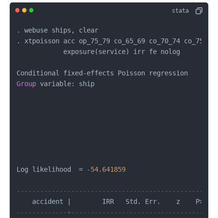
. webuse ships, clear

. xtpoisson acc op_75_79 co_65_69 co_70_74 co_75_79
            exposure(service) irr fe nolog

Conditional fixed
-
effects Poisson regression    Num
Group
 variable: ship                            Num
                                                Obs
                                                   
                                                   
                                                   
                                                Wal
Log likelihood  
=
-54.641859
                    Pro
---------------------------------------------------
    accident 
|
        IRR   Std. Err.    z    P
>
|
z
|
-------------+-------------------------------------