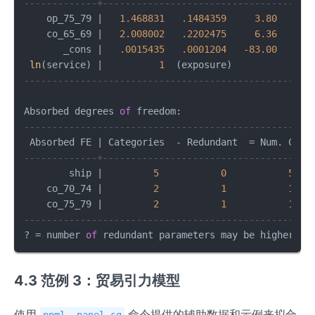
-------------+-------------------------------------
    op_75_79 
|
1.468831
.1484359
3.80
0.0
    co_65_69 
|
2.008002
.2202475
6.36
0.0
       _cons 
|
.0015435
.0001204
-83.00
0.0
ln
(service) 
|
1
---------------------------------------------------
Absorbed degrees 
of
---------------------------------------------------
 Absorbed FE 
|
 Categories  
-
 Redundant  
=
 Num. Coef
-------------+-------------------------------------
        ship 
|
5
0
5
    co_70_74 
|
2
1
1
    co_75_79 
|
2
1
1
   
---------------------------------------------------
? 
=
 number 
of
 redundant parameters may be higher
4.3 范例 3：贸易引力模型
使用
命令提供的辅助数据和示例来拟合
ppml_ panel_sg