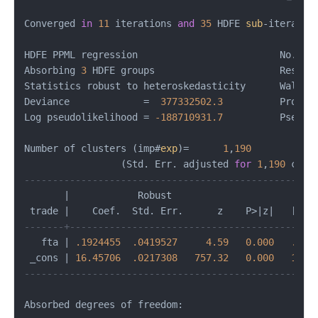
Converged 
in
11
 iterations 
and
35
 HDFE 
sub
-iteratio
HDFE PPML regression                         No. of
Absorbing 
3
 HDFE groups                      Residu
Statistics robust to heteroskedasticity      Wald c
Deviance             =  
377332502.3
          Prob >
Log pseudolikelihood = 
-188710931.7
          Pseudo
Number of clusters (imp#
exp
)=      
1
,
190
                 (Std. Err. adjusted 
for
1
,
190
 clus
---------------------------------------------------
       |            Robust

 trade |    Coef.  Std. Err.      z    P>|z|   [
95
-------+-------------------------------------------
   fta | 
.1924455
.0419527
4.59
0.000
.110
 _cons | 
16.45706
.0217308
757.32
0.000
16.4
---------------------------------------------------