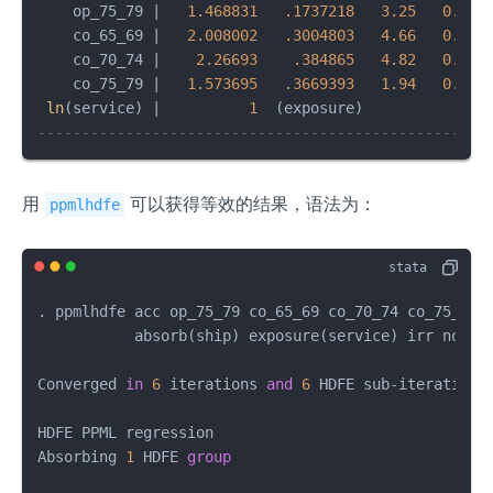
    op_75_79 
|
1.468831
.1737218
3.25
0.001
    co_65_69 
|
2.008002
.3004803
4.66
0.000
    co_70_74 
|
2.26693
.384865
4.82
0.000
    co_75_79 
|
1.573695
.3669393
1.94
0.052
ln
(service) 
|
1
---------------------------------------------------
用
可以获得等效的结果，语法为：
ppmlhdfe
. ppmlhdfe acc op_75_79 co_65_69 co_70_74 co_75_79,
           absorb(ship) exposure(service) irr nolog

Converged 
in
6
 iterations 
and
6
 HDFE sub
-
iterations
HDFE PPML regression                              N
Absorbing 
1
 HDFE 
group
                            R
                                                  W