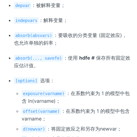
：被解释变量；
depvar
：解释变量；
indepvars
：要吸收的分类变量 (固定效应)，
absorb(absvars)
也允许单独的斜率；
：使用
hdfe #
保存所有固定效
absorb(..., savefe)
应估计值。
选项：
[options]
：在系数约束为 1 的模型中包
exposure(varname)
含 ln(varname)；
：在系数约束为 1 的模型中包含
offset(varname)
varname；
：将固定效应之和另存为newvar；
d(newvar)