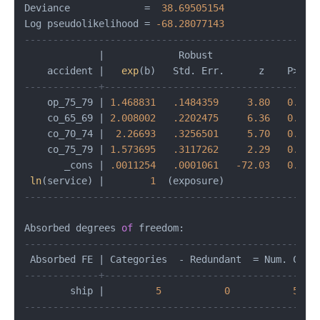
Deviance             
=
38.69505154
               P
Log pseudolikelihood 
=
-68.28077143
               P
---------------------------------------------------
|
             Robust

    accident 
|
exp
(b)   Std. Err.      z    P
>
|
z
|
-------------+-------------------------------------
    op_75_79 
|
1.468831
.1484359
3.80
0.000
    co_65_69 
|
2.008002
.2202475
6.36
0.000
    co_70_74 
|
2.26693
.3256501
5.70
0.000
    co_75_79 
|
1.573695
.3117262
2.29
0.022
       _cons 
|
.0011254
.0001061
-72.03
0.000
ln
(service) 
|
1
---------------------------------------------------
Absorbed degrees 
of
---------------------------------------------------
 Absorbed FE 
|
 Categories  
-
 Redundant  
=
 Num. Coef
-------------+-------------------------------------
        ship 
|
5
0
5
---------------------------------------------------