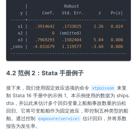
      |               Robust

    y |      Coef.   Std. Err.      z    P>|z|     
------+---------------------------------------------
   x1 |   
.3914642
.1733025
2.26
0.024
   x2 |          
0
  (omitted)

   x3 |   
.7969293
.1582404
5.04
0.000
_cons |  -
4.031679
1.119577
    -
3.60
0.000
    -
---------------------------------------------------
4.2 范例 2：Stata 手册例子
接下来，我们使用固定效应选项的命令
来复
xtpoisson
制 Stata 16 手册中的示例 1。本示例使用的数据为 ships.
dta，并以此来估计多个回归变量上船舶事故数量的泊松
回归。它将可变船舶作为固定效应，即控制五种类型的船
舶。通过控制
估计回归，并将系数
exposure(service)
报告为发生率。