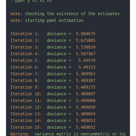
.
ppml
y
x1
x2
x3
note:
checking
the
existence
of
the
estimates
note:
starting
ppml
estimation
Iteration 1:
deviance
=
5.984675
Iteration 2:
deviance
=
5.625005
Iteration 3:
deviance
=
5.538839
Iteration 4:
deviance
=
5.507367
Iteration 5:
deviance
=
5.49579
Iteration 6:
deviance
=
5.49153
Iteration 7:
deviance
=
5.489963
Iteration 8:
deviance
=
5.489387
Iteration 9:
deviance
=
5.489175
Iteration 10:
deviance
=
5.489097
Iteration 11:
deviance
=
5.489068
Iteration 12:
deviance
=
5.489058
Iteration 13:
deviance
=
5.489054
Iteration 14:
deviance
=
5.489052
Iteration 15:
deviance
=
5.489052
Warning:
variance
matrix
is
nonsymmetric
or
highly