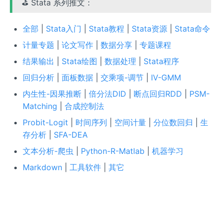
⛳ Stata 系列推文：
全部
|
Stata入门
|
Stata教程
|
Stata资源
|
Stata命令
计量专题
|
论文写作
|
数据分享
|
专题课程
结果输出
|
Stata绘图
|
数据处理
|
Stata程序
回归分析
|
面板数据
|
交乘项-调节
|
IV-GMM
内生性-因果推断
|
倍分法DID
|
断点回归RDD
|
PSM-
Matching
|
合成控制法
Probit-Logit
|
时间序列
|
空间计量
|
分位数回归
|
生
存分析
|
SFA-DEA
文本分析-爬虫
|
Python-R-Matlab
|
机器学习
Markdown
|
工具软件
|
其它