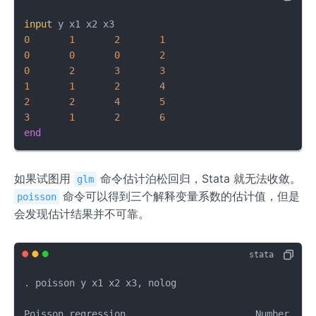
input
0
1
2
1
0
0
0
2
0
2
3
3
1
1
2
4
2
2
4
5
3
1
2
6
end
如果试图用
命令估计泊松回归，Stata 就无法收敛。
glm
命令可以得到三个解释变量系数的估计值，但是
poisson
会发现估计结果并不可靠。
. poisson y x1 x2 x3, nolog

Poisson regression                       Number 
of