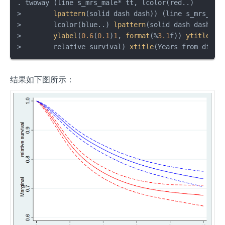
. twoway (line s_mrs_male* tt, lcolor(red..)       
>        
lpattern
(solid dash dash)) (line s_mrs_fema
>        lcolor(blue..) 
lpattern
(solid dash dash)),
>        
ylabel
(
0.6
(
0.1
)
1
, 
format
(%
3.1
f)) 
ytitle
(Ma
>        relative survival) 
xtitle
(Years from diagn
结果如下图所示：