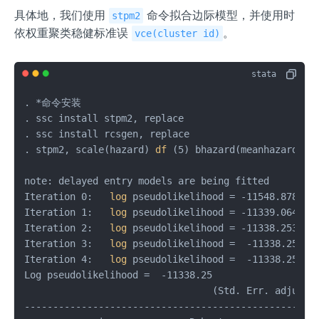
具体地，我们使用
命令拟合边际模型，并使用时
stpm2
依权重聚类稳健标准误
。
vce(cluster id)
. *命令安装

. ssc install stpm2, replace

. ssc install rcsgen, replace

. stpm2, scale(hazard) 
df
 (5) bhazard(meanhazard_wt
note: delayed entry models are being fitted

Iteration 0:   
log
 pseudolikelihood = -11548.878  

Iteration 1:   
log
 pseudolikelihood = -11339.064  

Iteration 2:   
log
 pseudolikelihood = -11338.253  

Iteration 3:   
log
 pseudolikelihood =  -11338.25  

Iteration 4:   
log
 pseudolikelihood =  -11338.25  

Log pseudolikelihood =  -11338.25               Numb
                                 (Std. Err. adjuste
----------------------------------------------------