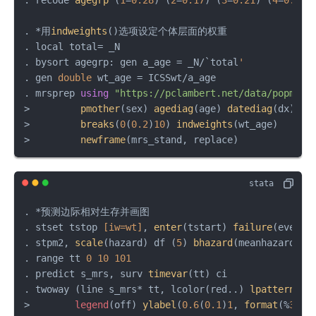
. *用
indweights
()选项设定个体层面的权重

. local total= _N

. bysort agegrp: gen a_age = _N/`total
'
. gen 
double
 wt_age = ICSSwt/a_age

. mrsprep 
using
"https://pclambert.net/data/popmort
>         
pmother
(sex) 
agediag
(age) 
datediag
(dx) ve
>         
breaks
(
0
(
0.2
)
10
) 
indweights
(wt_age)      
>         
newframe
(mrs_stand, replace)
. *预测边际相对生存并画图

. stset tstop 
[iw=wt]
, 
enter
(tstart) 
failure
(event=
. stpm2, 
scale
(hazard) df (
5
) 
bhazard
(meanhazard_wt
. range tt 
0
10
101
. predict s_mrs, surv 
timevar
(tt) ci

. twoway (line s_mrs* tt, lcolor(red..) 
lpattern
(so
>        
legend
(off) 
ylabel
(
0.6
(
0.1
)
1
, 
format
(%
3.1
f