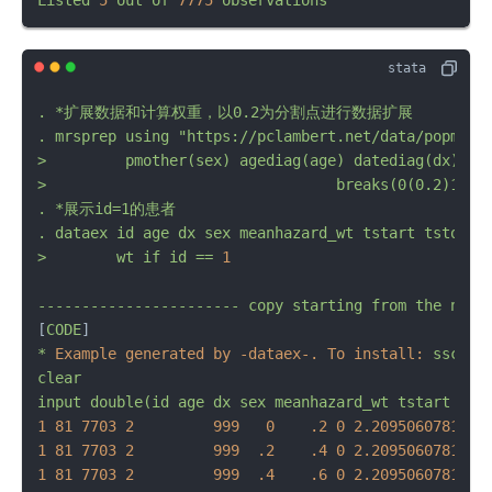
.
*扩展数据和计算权重，以0.2为分割点进行数据扩展
.
mrsprep
using
"https://pclambert.net/data/popmort
>
pmother(sex)
agediag(age)
datediag(dx)
ve
>
breaks(0(0.2)10)
.
*展示id=1的患者
.
dataex
id
age
dx
sex
meanhazard_wt
tstart
tstop
e
>
wt
if
id
==
1
-----------------------
copy
starting
from
the
next
[
CODE
*
Example generated by -dataex-. To install:
ssc
in
clear
input
double(id
age
dx
sex
meanhazard_wt
tstart
tst
1
81
7703 
2
999
0
.2
0
2.2095060781951
1
81
7703 
2
999
.2
.4
0
2.2095060781951
1
81
7703 
2
999
.4
.6
0
2.2095060781951