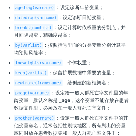
：设定诊断年龄变量；
agediag(varname)
：设定诊断日期变量；
datediag(varname)
：设定计算时依权重的分割点，并
breaks(numlist)
且间隔越窄，精确度越高；
：按照括号里面的分类变量分别计算平
by(varlist)
均预期风险率；
：个体权重；
indweights(varname)
：保留扩展数据中需要的变量；
keep(varlist)
：给创建的新框架名；
newframe(framename)
：设定给一般人群死亡率文件里的年
pmage(varname)
龄变量，默认名称是
_age
，这个变量不能存放在患者
数据文件里，必须放在一般人群死亡率文件；
：设定一般人群死亡率文件中的其
pmother(varname)
他变量命名，通常包括性别或地区，所有列出的变量
应同时放在患者数据集和一般人群死亡率文件里；