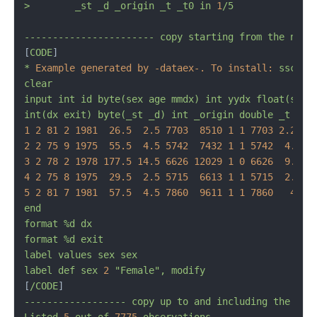
>
_st
_d
_origin
_t
_t0
in
1
/5
-----------------------
copy
starting
from
the
next
[
CODE
*
Example generated by -dataex-. To install:
ssc
in
clear
input
int
id
byte(sex
age
mmdx)
int
yydx
float(surv
int(dx
exit)
byte(_st
_d)
int
_origin
double
_t
byt
1
2
81
2
1981  
26.5
2.5
7703  
8510 
1
1
7703 
2.2095
2
2
75
9
1975  
55.5
4.5
5742  
7432 
1
1
5742  
4.627
3
2
78
2
1978 
177.5
14.5
6626 
12029
1
0
6626  
9.999
4
2
75
8
1975  
29.5
2.5
5715  
6613 
1
1
5715  
2.458
5
2
81
7
1981  
57.5
4.5
7860  
9611 
1
1
7860   
4.79
end
format
%d
dx
format
%d
exit
label
values
sex
sex
label
def
sex
2
"Female"
,
modify
[
/CODE
------------------
copy
up
to
and
including
the
pre
Listed
5
out
of
7775 
observations