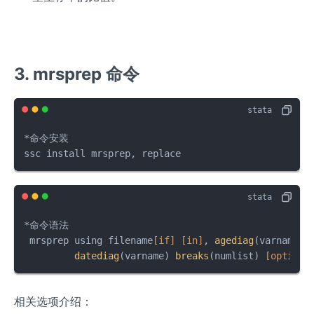
3. mrsprep 命令
*命令安装

ssc install mrsprep, replace
*命令语法

 mrsprep using filename
[if]
[in]
, 
agediag
(varname) 

datediag
(varname) 
breaks
(numlist) 
[options
相关选项介绍：