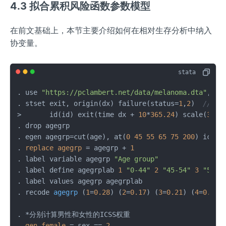
4.3 拟合累积风险函数参数模型
在前文基础上，本节主要介绍如何在相对生存分析中纳入
协变量。
. use 
"https://pclambert.net/data/melanoma.dta"
, cle
. stset exit, origin(dx) failure(status=
1
,
2
)  
///
>       id(id) exit(time dx + 
10
*
365.24
) scale(
365.
. drop agegrp

. egen agegrp=cut(age), at(
0
45
55
65
75
200
) icodes
. 
replace
agegrp
=
 agegrp + 
1
. label variable agegrp 
"Age group"
. label define agegrplab 
1
"0-44"
2
"45-54"
3
"55-6
. label values agegrp agegrplab

. recode 
agegrp
(
1
=
0.28
)
 (
2
=
0.17
) (
3
=
0.21
) (
4
=
0.20
)
. *分别计算男性和女性的ICSS权重

. 
gen
female
=
 sex == 
2