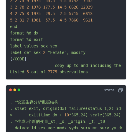
2
2
75
9
1975  
55.5
4.5
5742  
7432
3
2
78
2
1978 
177.5
14.5
6626 
12029
4
2
75
8
1975  
29.5
2.5
5715  
6613
5
2
81
7
1981  
57.5
4.5
7860  
9611
end
format
%d
dx
format
%d
exit
label
values
sex
sex
label
def
sex
2
"Female"
,
modify
[
/CODE
------------------
copy
up
to
and
including
the
pre
Listed
5
out
of
7775 
observations
.
*设置生存分析数据结构
.
stset
exit,
origin(dx)
failure(status=1,2)
id(id)
>
exit(time
dx
+
10
*365.24)
scale(365.24)
.
*生成5个新的变量_st、_d、_origin、_t、_t0
.
dataex
id
sex
age
mmdx
yydx
surv_mm
surv_yy
dx
ex