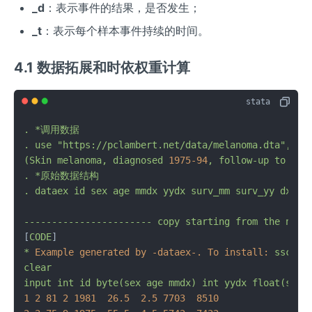
_d
：表示事件的结果，是否发生；
_t
：表示每个样本事件持续的时间。
4.1 数据拓展和时依权重计算
.
*调用数据
.
use
"https://pclambert.net/data/melanoma.dta"
,
cl
(Skin
melanoma,
diagnosed
1975-94
,
follow-up
to
199
.
*原始数据结构
.
dataex
id
sex
age
mmdx
yydx
surv_mm
surv_yy
dx
ex
-----------------------
copy
starting
from
the
next
[
CODE
*
Example generated by -dataex-. To install:
ssc
in
clear
input
int
id
byte(sex
age
mmdx)
int
yydx
float(surv
1
2
81
2
1981  
26.5
2.5
7703  
8510