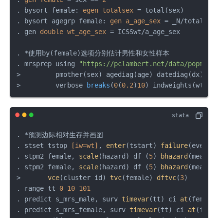
. bysort female: 
egen
totalsex
=
 total(sex)

. bysort agegrp female: 
gen
a_age_sex
=
 _N/totalsex

. gen 
double
wt_age_sex
=
 ICSSwt/a_age_sex

. *使用by(female)选项分别估计男性和女性样本

. mrsprep using 
"https://pclambert.net/data/popmort
>         pmother(sex) agediag(age) datediag(dx) pm
>         verbose 
breaks
(
0
(
0.2
)
10
) indweights(wt_ag
. *预测边际相对生存并画图

. stset tstop 
[iw=wt]
, 
enter
(tstart) 
failure
(event=
. stpm2 female, 
scale
(hazard) df (
5
) 
bhazard
(meanha
. stpm2 female, 
scale
(hazard) df (
5
) 
bhazard
(meanha
>       
vce
(cluster id) 
tvc
(female) 
dftvc
(
3
)

. range tt 
0
10
101
. predict s_mrs_male, surv 
timevar
(tt) ci 
at
(female
. predict s_mrs_female, surv 
timevar
(tt) ci 
at
(fema