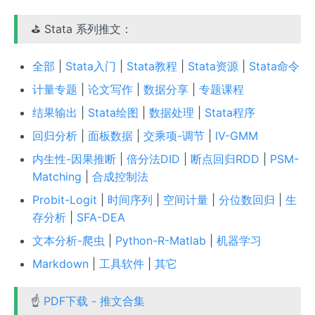
⛳ Stata 系列推文：
全部
|
Stata入门
|
Stata教程
|
Stata资源
|
Stata命令
计量专题
|
论文写作
|
数据分享
|
专题课程
结果输出
|
Stata绘图
|
数据处理
|
Stata程序
回归分析
|
面板数据
|
交乘项-调节
|
IV-GMM
内生性-因果推断
|
倍分法DID
|
断点回归RDD
|
PSM-
Matching
|
合成控制法
Probit-Logit
|
时间序列
|
空间计量
|
分位数回归
|
生
存分析
|
SFA-DEA
文本分析-爬虫
|
Python-R-Matlab
|
机器学习
Markdown
|
工具软件
|
其它
☝
PDF下载 - 推文合集