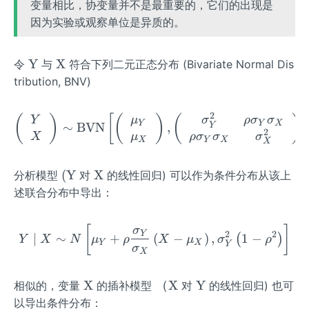
变量相比，协变量并不是最重要的，它们的出现是
因为实验或观察单位是异质的。
\m
\m
Y
X
令
与
符合下列二元正态分布 (Bivariate Normal Dis
ath
ath
tribution, BNV)
rm
rm
{Y}
{X}
2
\left(\begin{array}{l} Y
(
)
[
(
)
(
)
]
Y
μ
σ
ρ
σ
σ
Y
Y
X
∼
BVN
,
Y
2
X
μ
ρ
σ
σ
σ
X
Y
X
X
(\m
\m
(
Y
X
分析模型
对
的线性回归) 可以作为条件分布从该上
ath
ath
述联合分布中导出：
rm
rm
{Y}
{X}
Y \mid X \sim N\left[\mu
[
]
σ
Y
2
2
∣
∼
+
(
−
)
,
1
−
(
)
Y
X
N
μ
ρ
X
μ
σ
ρ
Y
X
Y
σ
X
\m
（
\m
X
（
X
Y
相似的，变量
的插补模型
对
的线性回归) 也可
ath
\m
ath
以导出条件分布：