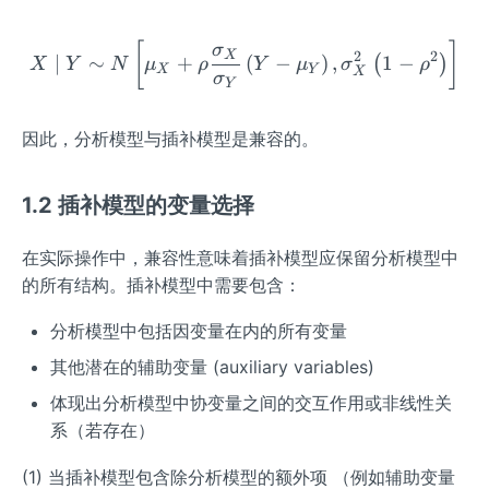
rm
ath
rm
{X}
rm
{Y}
X \mid Y \sim N\left[\mu
[
]
σ
X
2
2
{X}
∣
∼
+
(
−
)
,
1
−
(
)
X
Y
N
μ
ρ
Y
μ
σ
ρ
X
Y
X
σ
Y
因此，分析模型与插补模型是兼容的。
1.2 插补模型的变量选择
在实际操作中，兼容性意味着插补模型应保留分析模型中
的所有结构。插补模型中需要包含：
分析模型中包括因变量在内的所有变量
其他潜在的辅助变量 (auxiliary variables)
体现出分析模型中协变量之间的交互作用或非线性关
系（若存在）
(1) 当插补模型包含除分析模型的额外项 （例如辅助变量