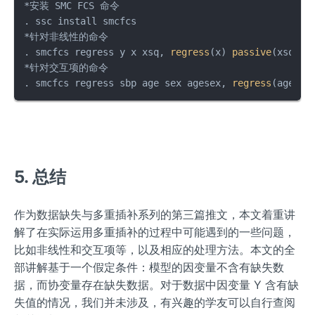
*安装 SMC FCS 命令

. ssc install smcfcs

*针对非线性的命令

. smcfcs regress y x xsq, 
regress
(x) 
passive
(xsq = 
*针对交互项的命令

. smcfcs regress sbp age sex agesex, 
regress
(age) 
l
5. 总结
作为数据缺失与多重插补系列的第三篇推文，本文着重讲
解了在实际运用多重插补的过程中可能遇到的一些问题，
比如非线性和交互项等，以及相应的处理方法。本文的全
部讲解基于一个假定条件：模型的因变量不含有缺失数
据，而协变量存在缺失数据。对于数据中因变量 Y 含有缺
失值的情况，我们并未涉及，有兴趣的学友可以自行查阅