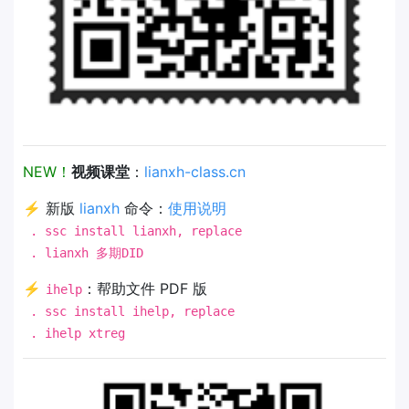
NEW！
视频课堂
：
lianxh-class.cn
⚡ 新版
lianxh
命令：
使用说明
. ssc install lianxh, replace
. lianxh 多期DID
⚡
：帮助文件 PDF 版
ihelp
. ssc install ihelp, replace
. ihelp xtreg