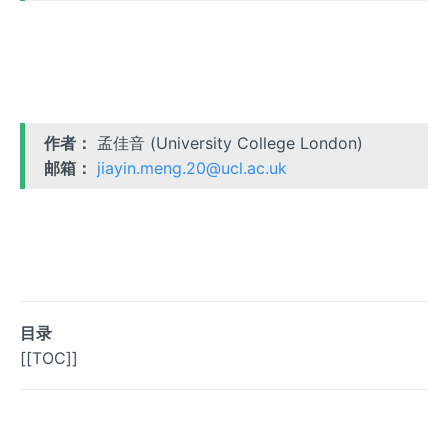
作者：
孟佳音 (University College London)
邮箱：
jiayin.meng.20@ucl.ac.uk
目录
[[TOC]]