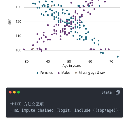
*MICE 方法交互项

. mi impute chained (logit, include ((sbp*age))) se