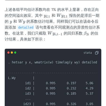
上述各组平均估计系数均在 1% 的水平上显著，存在正向
y_
W
的空间溢出效应。其中
和
报告的是滞后一期
y
W
y
1
1
L
L
{L
y_
y
W
的
和
的系数估计结果。同样我们可以在该命令后
y
W
y
1}
{L
y
面添加
语句查看在不同观测点的异质性估计系
detailed
1}
W
\b
数。在这里，我们只截取
的回归系数
的估
W
y
β
,
−
1
2
i
t
i
y_
et
计结果，具体如下所示：
{i,
a_
t-
{2
1}
i}
. hetsar y x, wmatrix(w) timelag(y wy) detailed

-------------+-------------------------------------
L.Wy         |

         id1 |      0.995      0.197     5.06   0.00
         id2 |      0.995      0.232     4.29   0.00
         id3 |      0.995      0.185     5.37   0.00
         ...

        id23 |      0.995      0.326     3.05   0.00