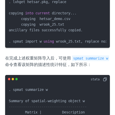
. lxhget hetsar.pkg, replace

copying 
into
current
 directory...

      copying  hetsar_demo.csv

      copying  wrook_25.txt

ancillary files successfully copied.

. spmat import w 
using
 wrook_25.txt, replace noid 
n
在完成上述权重矩阵导入后，可使用
spmat summarize w
命令查看该矩阵的描述性统计特征，如下所示：
. spmat summarize w

--------------------------------------