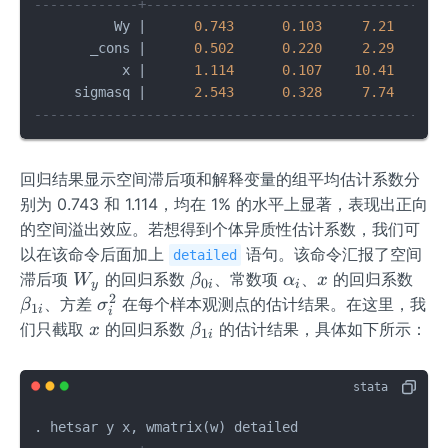
-------------+-------------------------------------
          Wy 
|
0.743
0.103
7.21
0.0
       _cons 
|
0.502
0.220
2.29
0.0
           x 
|
1.114
0.107
10.41
0.0
     sigmasq 
|
2.543
0.328
7.74
0.0
---------------------------------------------------
回归结果显示空间滞后项和解释变量的组平均估计系数分
别为 0.743 和 1.114，均在 1% 的水平上显著，表现出正向
的空间溢出效应。若想得到个体异质性估计系数，我们可
以在该命令后面加上
语句。该命令汇报了空间
detailed
W
\b
\a
x
\b
滞后项
的回归系数
、常数项
、
的回归系数
W
β
α
x
0
y
i
i
_y
et
lp
et
2
\s
、方差
在每个样本观测点的估计结果。在这里，我
β
σ
1
i
i
a_
h
a_
ig
x
\b
们只截取
的回归系数
的估计结果，具体如下所示：
x
β
1
i
{0
a_
{1
m
et
i}
i
i}
a
a_
_i
{1
^
i}
2