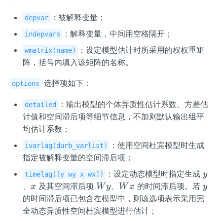
：被解释变量；
depvar
：解释变量，中间用空格隔开；
indepvars
：设定模型估计时所采用的权权重矩
wmatrix(name)
阵，括号内填入该矩阵的名称。
选择项如下：
options
：输出模型的个体异质性估计系数、方差估
detailed
计值和空间滞后项等细节信息，不加则默认输出组平
均估计系数；
：使用空间杜宾模型时生成
ivarlag(durb_varlist)
指定被解释变量的空间滞后项；
y
：设定动态模型时指定生成
y
timelag([y wy x wx])
x
W
W
y
、
及其空间滞后项
、
的时间滞后项。若
x
W
y
W
x
y
y
x
的时间滞后项已包含在模型中，则该选项表示采用完
全动态异质性空间杜宾模型进行估计；