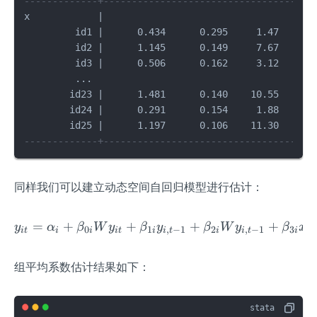
-------------+-------------------------------------
x            |

         id1 |      0.434      0.295     1.47   0.14
         id2 |      1.145      0.149     7.67   0.00
         id3 |      0.506      0.162     3.12   0.00
         ...        

        id23 |      1.481      0.140    10.55   0.00
        id24 |      0.291      0.154     1.88   0.06
-------------+-------------------------------------
同样我们可以建立动态空间自回归模型进行估计：
=
+
+
y_{it}=\alpha_{i}+\beta_
+
+
y
α
β
W
y
β
y
β
W
y
β
x
0
1
,
−
1
2
,
−
1
3
i
t
i
i
i
t
i
i
t
i
i
t
i
i
t
组平均系数估计结果如下：