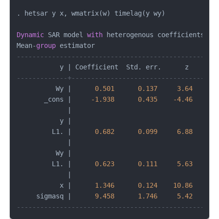
. hetsar y x, wmatrix(w) timelag(y wy)

Dynamic
 SAR model 
with
 heterogenous coefficients   
Mean
-
group
---------------------------------------------------
           y 
|
 Coefficient  Std. err.      z    P
>
|
-------------+-------------------------------------
          Wy 
|
0.501
0.137
3.64
0.0
       _cons 
|
-1.938
0.435
-4.46
0.0
|
           y 
|
         L1. 
|
0.682
0.099
6.88
0.0
|
          Wy 
|
         L1. 
|
0.623
0.111
5.63
0.0
|
           x 
|
1.346
0.124
10.86
0.0
     sigmasq 
|
9.458
1.746
5.42
0.0
---------------------------------------------------