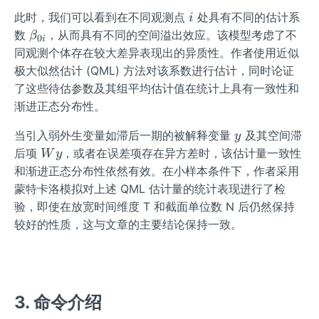
i
此时，我们可以看到在不同观测点
处具有不同的估计系
i
\b
数
，从而具有不同的空间溢出效应。该模型考虑了不
β
0
i
et
同观测个体存在较大差异表现出的异质性。作者使用近似
a_
极大似然估计 (QML) 方法对该系数进行估计，同时论证
{0
了这些待估参数及其组平均估计值在统计上具有一致性和
i}
渐进正态分布性。
y
当引入弱外生变量如滞后一期的被解释变量
及其空间滞
y
W
后项
，或者在误差项存在异方差时，该估计量一致性
W
y
y
和渐进正态分布性依然有效。在小样本条件下，作者采用
蒙特卡洛模拟对上述 QML 估计量的统计表现进行了检
验，即使在放宽时间维度 T 和截面单位数 N 后仍然保持
较好的性质，这与文章的主要结论保持一致。
3. 命令介绍