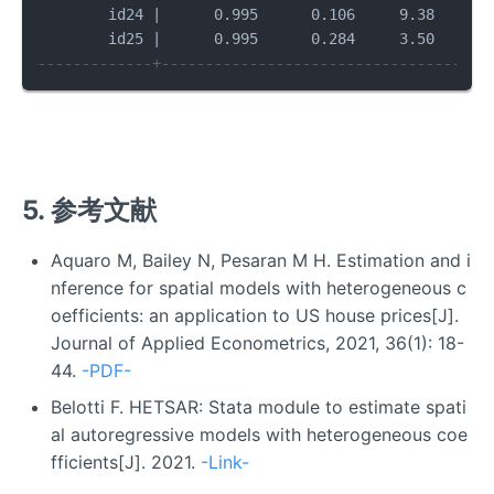
        id24 |      0.995      0.106     9.38   0.00
-------------+-------------------------------------
5. 参考文献
Aquaro M, Bailey N, Pesaran M H. Estimation and i
nference for spatial models with heterogeneous c
oefficients: an application to US house prices[J].
Journal of Applied Econometrics, 2021, 36(1): 18-
44.
-PDF-
Belotti F. HETSAR: Stata module to estimate spati
al autoregressive models with heterogeneous coe
fficients[J]. 2021.
-Link-