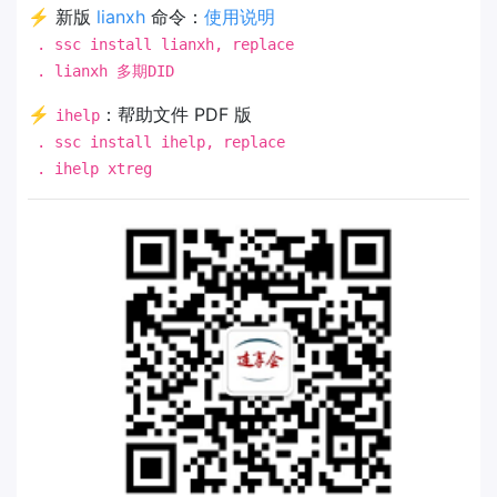
⚡ 新版
lianxh
命令：
使用说明
. ssc install lianxh, replace
. lianxh 多期DID
⚡
：帮助文件 PDF 版
ihelp
. ssc install ihelp, replace
. ihelp xtreg