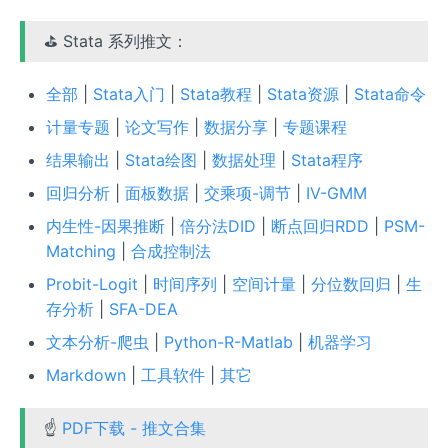
⛳ Stata 系列推文：
全部
|
Stata入门
|
Stata教程
|
Stata资源
|
Stata命令
计量专题
|
论文写作
|
数据分享
|
专题课程
结果输出
|
Stata绘图
|
数据处理
|
Stata程序
回归分析
|
面板数据
|
交乘项-调节
|
IV-GMM
内生性-因果推断
|
倍分法DID
|
断点回归RDD
|
PSM-
Matching
|
合成控制法
Probit-Logit
|
时间序列
|
空间计量
|
分位数回归
|
生
存分析
|
SFA-DEA
文本分析-爬虫
|
Python-R-Matlab
|
机器学习
Markdown
|
工具软件
|
其它
☝
PDF下载 - 推文合集