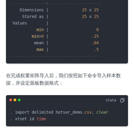
---------------+----------------------
    Dimensions |              
25
 x 
25
     Stored as |              
25
 x 
25
 Values        |

min
 |                    
0
min
>
0
 |                  
.25
          mean |                  
.04
max
 |                   
.5
--------------------------------------
在完成权重矩阵导入后，我们按照如下命令导入样本数
据，并设定面板数据格式：
. import delimited hetsar_demo
.csv
, 
clear
. xtset id 
time