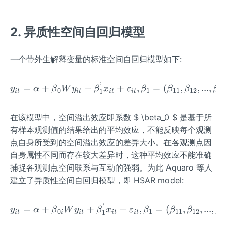
2. 异质性空间自回归模型
一个带外生解释变量的标准空间自回归模型如下:
’
y_{it}=\alpha+\beta_0Wy_{
=
+
+
+
,
=
(
,
,
...
,
y
α
β
W
y
β
x
ε
β
β
β
β
0
1
11
12
1
1
i
t
i
t
i
t
i
t
在该模型中，空间溢出效应即系数 $ \beta_0 $ 是基于所
有样本观测值的结果给出的平均效应，不能反映每个观测
点自身所受到的空间溢出效应的差异大小。在各观测点因
自身属性不同而存在较大差异时，这种平均效应不能准确
捕捉各观测点空间联系与互动的强弱。为此 Aquaro 等人
建立了异质性空间自回归模型，即 HSAR model:
’
y_{it}=\alpha+\beta_{0i} 
=
+
+
+
,
=
(
,
,
...
,
y
α
β
W
y
β
x
ε
β
β
β
β
0
1
11
12
1
1
i
t
i
i
t
i
t
i
t