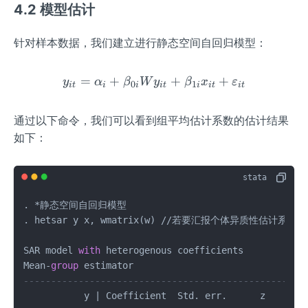
4.2 模型估计
针对样本数据，我们建立进行静态空间自回归模型：
=
+
y_{it}=\alpha_{i}+\beta
+
+
y
α
β
W
y
β
x
ε
0
1
i
t
i
i
i
t
i
i
t
i
t
通过以下命令，我们可以看到组平均估计系数的估计结果
如下：
. 
*
静态空间自回归模型

. hetsar y x, wmatrix(w) 
/
/
若要汇报个体异质性估计系数则在后
SAR model 
with
 heterogenous coefficients           
Mean
-
group
---------------------------------------------------
           y 
|
 Coefficient  Std. err.      z    P
>
|