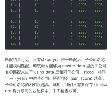
 14. |       14       2        2   2008    2
 15. |       15       2        2   2008    20
     |----------------------------------------------
 16. |       16       2        2   2008    2
 17. |       17       2        2   2008    2
 18. |       18       2        2   2008    2
 19. |       19       2        2   2008    20
匹配结果可见，只有stkcd year唯一匹配后，子公司名称
才能模糊匹配。即该命令能够为 master data 里的子公司
名称匹配来自于 using data 里相同母公司（stkcd）相同
年份（year）中的子公司。匹配得分 (similscore) 越高，
子公司名称的相似度越高。此时，我们只需要保存 similsc
ore 得分最高的匹配样本并手工检查即可。