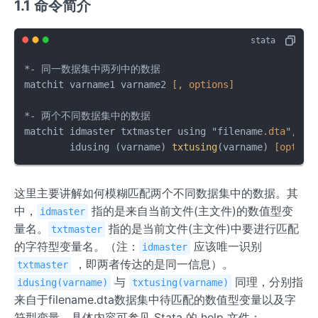
1.1 命令简介
*- 同一数据集中两列中的数据

matchit varname1 varname2 
[, options]
*- 两个不同数据集中的数据

matchit idmaster txtmaster using "filename
.dta
", 
//
        idusing (varname) 
txtusing
(varname) 
[option
这里主要讲解如何模糊匹配两个不同数据集中的数据。其
中，
指的是来自当前文件(主文件)的数值型变
idmaster
量名。
指的是当前文件(主文件)中要进行匹配
txtmaster
的字符型变量名。（注：
应该唯一识别
idmaster
，即两者传达的是同一信息）。
txtmaster
与
同理，分别指
idusing(varname)
txtusing(varname)
来自于filename.dta数据集中待匹配的数值型变量以及字
符型变量。具体内容可参见 Stata 的 help 文件：