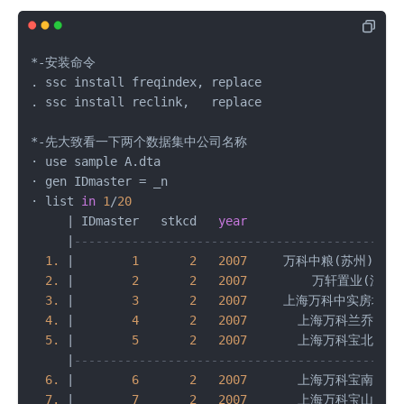
*
-
安装命令

. ssc install freqindex, replace

. ssc install reclink,   replace

*
-
先大致看一下两个数据集中公司名称

· use sample A.dta

· gen IDmaster 
=
 _n  

· list 
in
1
/
20
|
 IDmaster   stkcd   
year
                     
|
---------------------------------------------
1.
|
1
2
2007
     万科中粮(苏州)置业
2.
|
2
2
2007
         万轩置业(深圳
3.
|
3
2
2007
     上海万科中实房地产
4.
|
4
2
2007
       上海万科兰乔置业
5.
|
5
2
2007
       上海万科宝北置业
|
---------------------------------------------
6.
|
6
2
2007
       上海万科宝南置业
7.
|
7
2
2007
       上海万科宝山置业