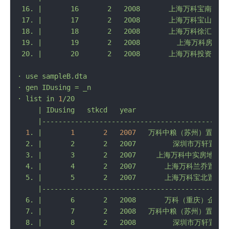
 16. |       16       2   2008       上海万科宝南置
 17. |       17       2   2008       上海万科宝山置
 18. |       18       2   2008       上海万科徐汇置
 19. |       19       2   2008         上海万科房
·
use
sampleB.dta
·
gen
IDusing
=
_n
·
list
in
1
/20
|
IDusing
stkcd
year
Sub
1
.
|
1
2
2007
万科中粮（苏州）置业有
  2. |       2       2   2007         深圳市万轩置业有
  3. |       3       2   2007     上海万科中实房地产有限
  4. |       4       2   2007       上海万科兰乔置业有
  5. |       5       2   2007       上海万科宝北置业有
     |----------------------------------------------
  6. |       6       2   2008       万科（重庆）企业有
  7. |       7       2   2008   万科中粮（苏州）置业有限
  8. |       8       2   2008         深圳市万轩置业有