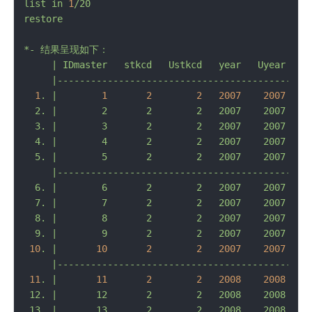
list
in
1
/20
restore
*-
结果呈现如下：
|
IDmaster
stkcd
Ustkcd
year
Uyear
1
.
|
1
2
2
2007    
2007
  2. |        2       2        2   2007    200
  3. |        3       2        2   2007    2
  4. |        4       2        2   2007    20
  5. |        5       2        2   2007    20
     |----------------------------------------------
  6. |        6       2        2   2007    2
  7. |        7       2        2   2007    2
  8. |        8       2        2   2007    2
10
.
|
10
2
2
2007    
2007
11
.
|
11
2
2
2008    
2008
 12. |       12       2        2   2008    2
 13. |       13       2        2   2008    200