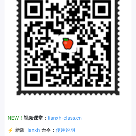
NEW！
视频课堂
：
lianxh-class.cn
⚡ 新版
lianxh
命令：
使用说明