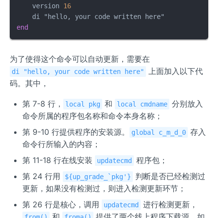
    version 
16
end
为了使得这个命令可以自动更新，需要在
上面加入以下代
di "hello, your code written here"
码。其中，
第 7-8 行，
和
分别放入
local pkg
local cmdname
命令所属的程序包名称和命令本身名称；
第 9-10 行提供程序的安装源。
存入
global c_m_d_0
命令行所输入的内容；
第 11-18 行在线安装
程序包；
updatecmd
第 24 行用
判断是否已经检测过
${up_grade_`pkg'}
更新，如果没有检测过，则进入检测更新环节；
第 26 行是核心，调用
进行检测更新，
updatecmd
和
提供了两个线上程序下载源。如
from()
froma()