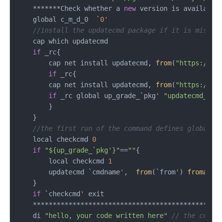
    *******Check whether a 
new
 version is available

    global c_m_d_0  `
0'
//install the updatecmd package if it is missin
    cap which updatecmd

if
 _rc{

        cap net install updatecmd, 
from
(
"https://gi
if
 _rc{

        cap net install updatecmd, 
from
(
"https://gi
if
 _rc global up_grade_`pkg
'
"updatecmd_is_
        }

    }

//the first run of the command defines global u
    local checkcmd 
0
if
"${up_grade_`pkg'}"
==
""
{ 

        local checkcmd 
1
        updatecmd `cmdname
'
,  
from
(`from
'
) 
froma
(`f
    } 

if
 `checkcmd
'
 exit

    ********************************************

    di 
"hello, your code written here"
// the conte