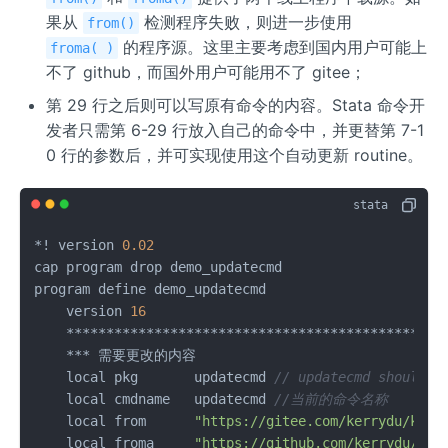
果从
检测程序失败，则进一步使用
from()
的程序源。这里主要考虑到国内用户可能上
froma( )
不了 github，而国外用户可能用不了 gitee；
第 29 行之后则可以写原有命令的内容。Stata 命令开
发者只需第 6-29 行放入自己的命令中，并更替第 7-1
0 行的参数后，并可实现使用这个自动更新 routine。
*! version 
0.02
cap program drop demo_updatecmd

program define demo_updatecmd

    version 
16
    **********************************************

    *** 需要更改的内容

    local pkg       updatecmd 
// updatecmd should b
    local cmdname   updatecmd 
//当前的命令名称
    local from      
"https://gitee.com/kerrydu/kgit
    local froma     
"https://github.com/kerrydu/kgi