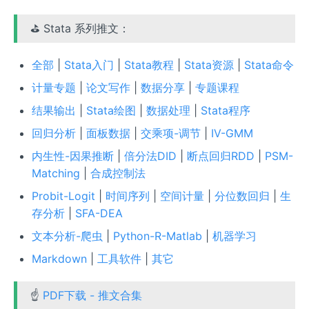
⛳ Stata 系列推文：
全部
|
Stata入门
|
Stata教程
|
Stata资源
|
Stata命令
计量专题
|
论文写作
|
数据分享
|
专题课程
结果输出
|
Stata绘图
|
数据处理
|
Stata程序
回归分析
|
面板数据
|
交乘项-调节
|
IV-GMM
内生性-因果推断
|
倍分法DID
|
断点回归RDD
|
PSM-
Matching
|
合成控制法
Probit-Logit
|
时间序列
|
空间计量
|
分位数回归
|
生
存分析
|
SFA-DEA
文本分析-爬虫
|
Python-R-Matlab
|
机器学习
Markdown
|
工具软件
|
其它
☝
PDF下载 - 推文合集