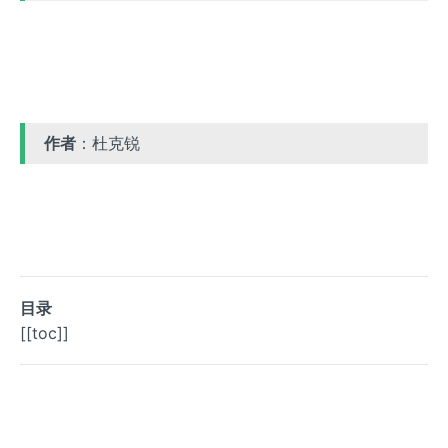
作者
：杜克锐
目录
[[toc]]