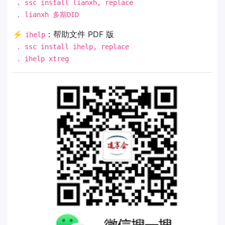
. ssc install lianxh, replace
. lianxh 多期DID
⚡
：帮助文件 PDF 版
ihelp
. ssc install ihelp, replace
. ihelp xtreg