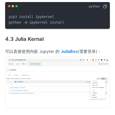
pip3 install ipykernel

python -m ipykernel install
4.3 Julia Kernal
可以直接使用内嵌 Jupyter 的
JuliaBox
(需要登录)：