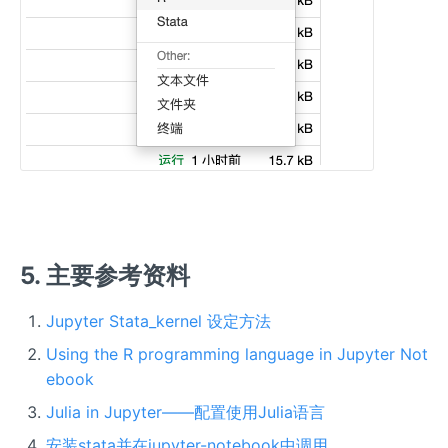
5. 主要参考资料
Jupyter Stata_kernel 设定方法
Using the R programming language in Jupyter Not
ebook
Julia in Jupyter——配置使用Julia语言
安装stata并在jupyter-notebook中调用