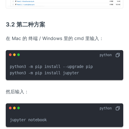
3.2 第二种方案
在 Mac 的 终端 / Windows 里的 cmd 里输入：
python3 -m pip install --upgrade pip

python3 -m pip install jupyter
然后输入：
jupyter notebook